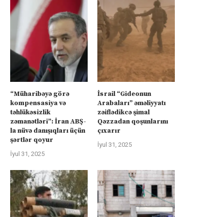
“Müharibəyə görə
İsrail “Gideonun
kompensasiya və
Arabaları” əməliyyatı
təhlükəsizlik
zəiflədikcə şimal
zəmanətləri”: İran ABŞ-
Qəzzadan qoşunlarını
la nüvə danışıqları üçün
çıxarır
şərtlər qoyur
İyul 31, 2025
İyul 31, 2025