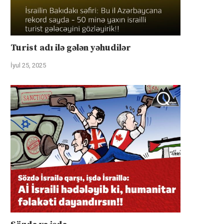
Turist adı ilə gələn yəhudilər
İyul 25, 2025