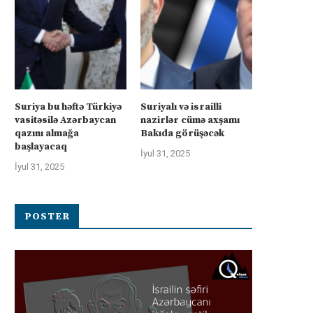
Suriya bu həftə Türkiyə
Suriyalı və israilli
vasitəsilə Azərbaycan
nazirlər cümə axşamı
qazını almağa
Bakıda görüşəcək
başlayacaq
İyul 31, 2025
İyul 31, 2025
POSTER