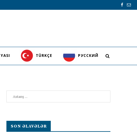
YASI
TÜRKÇE
PУССКИЙ
Search
SON ƏLAVƏLƏR