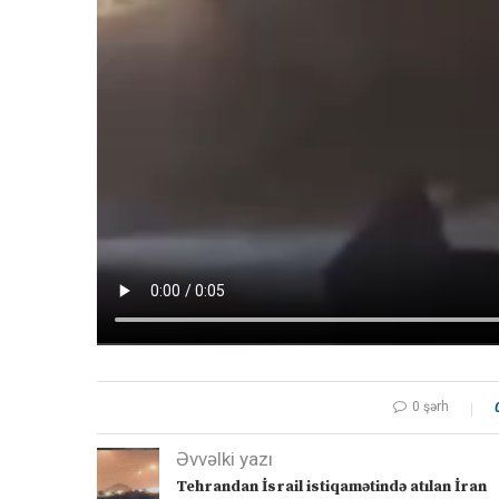
0 şərh
Əvvəlki yazı
Tehrandan İsrail istiqamətində atılan İran