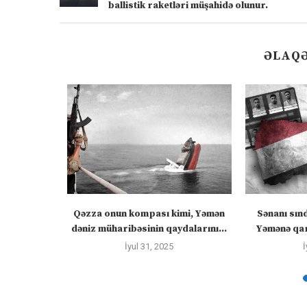
ballistik raketləri müşahidə olunur.
ƏLAQƏ
ızlanmadan
Qəzza onun kompası kimi, Yəmən
Sənanı sın
ayacaq” –
dəniz müharibəsinin qaydalarını...
Yəmənə qar
İyul 31, 2025
İ