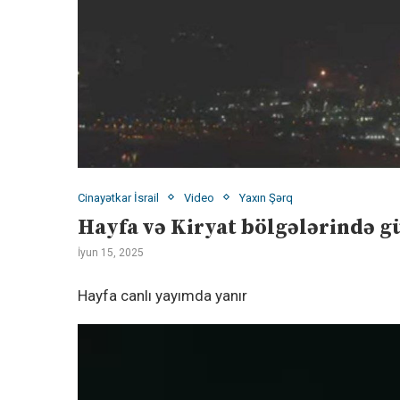
Cinayətkar İsrail
Video
Yaxın Şərq
Hayfa və Kiryat bölgələrində güc
İyun 15, 2025
Hayfa canlı yayımda yanır