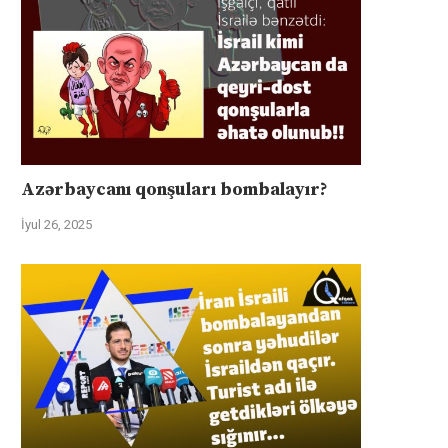
Azərbaycanı qonşuları bombalayır?
İyul 26, 2025
üharibəyə görə kompensasiya və
İsrail “Gideonun Arabalar
təhlükəsizlik zəmanətləri”: İran
əməliyyatı zəiflədikcə şima
ABŞ-la...
Qəzzadan qoşunlarını...
İyul 31, 2025
İyul 31, 2025