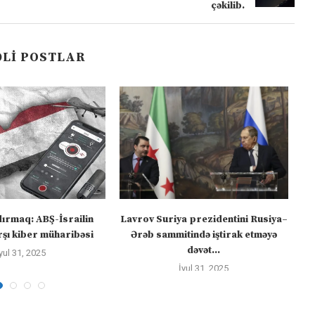
çəkilib.
LI POSTLAR
dırmaq: ABŞ-İsrailin
Lavrov Suriya prezidentini Rusiya–
“M
şı kiber müharibəsi
Ərəb sammitində iştirak etməyə
dəvət...
yul 31, 2025
İyul 31, 2025