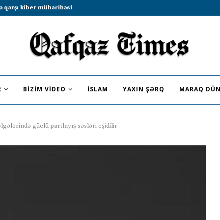
b sammitində iştirak etməyə dəvət...
R
BIZIM VIDEO
İSLAM
YAXIN ŞƏRQ
MARAQ DÜN
gələrində güclü partlayış səsləri eşidilir