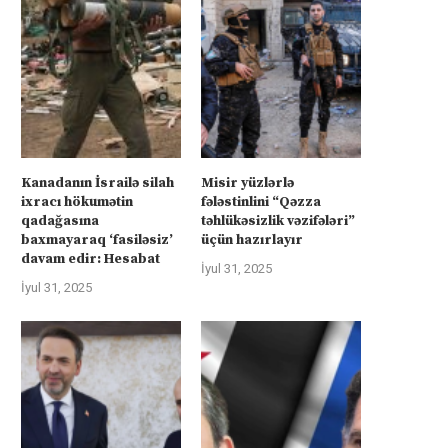
Kanadanın İsrailə silah
Misir yüzlərlə
ixracı hökumətin
fələstinlini “Qəzza
qadağasına
təhlükəsizlik vəzifələri”
baxmayaraq ‘fasiləsiz’
üçün hazırlayır
davam edir: Hesabat
İyul 31, 2025
İyul 31, 2025