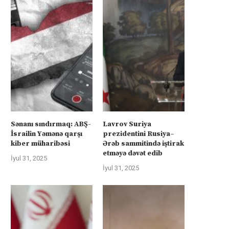
Sənanı sındırmaq: ABŞ-
Lavrov Suriya
İsrailin Yəmənə qarşı
prezidentini Rusiya–
kiber müharibəsi
Ərəb sammitində iştirak
etməyə dəvət edib
İyul 31, 2025
İyul 31, 2025