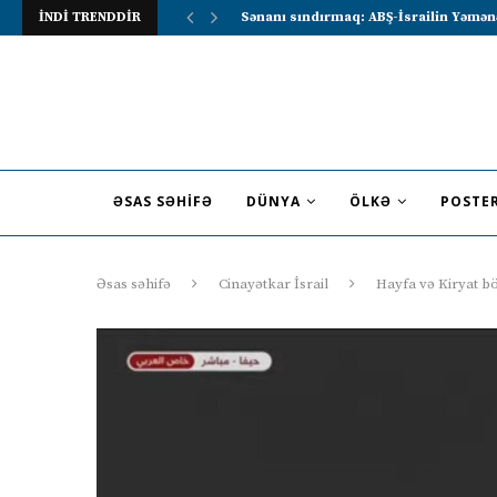
İNDİ TRENDDİR
Lavrov Suriya prezidentini Rusiya–Ərə
ƏSAS SƏHIFƏ
DÜNYA
ÖLKƏ
POSTE
Əsas səhifə
Cinayətkar İsrail
Hayfa və Kiryat böl