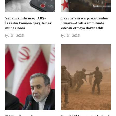
Sənanı sındırmaq: ABŞ-
Lavrov Suriya prezidentini
İsrailin Yəmənə qarşı kiber
Rusiya–Ərəb sammitində
müharibəsi
iştirak etməyə dəvət edib
İyul 31, 2025
İyul 31, 2025