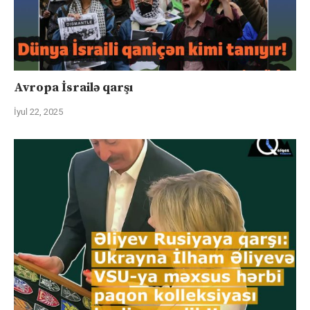
Avropa İsrailə qarşı
İyul 22, 2025