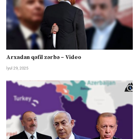
Arxadan qəfil zərbə – Video
İyul 29, 2025