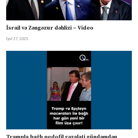
İsrail və Zəngəzur dəhlizi – Video
İyul 27, 2025
Trampla bağlı pedofil rəzaləti gündəmdən