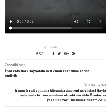
0 şərh
0
Əvvəlki yazı
İran raketləri Hayfadakı neft emalı zavoduna zərbə
endirib.
Növbəti yazı
İranın İsrail rejiminə hücumlarının yeni mərhələsi Hayfa
şəhərində bir neçə mühüm obyekt vuruldu.Ölənlər və
yaralılar var. Hücumlar davam edir.