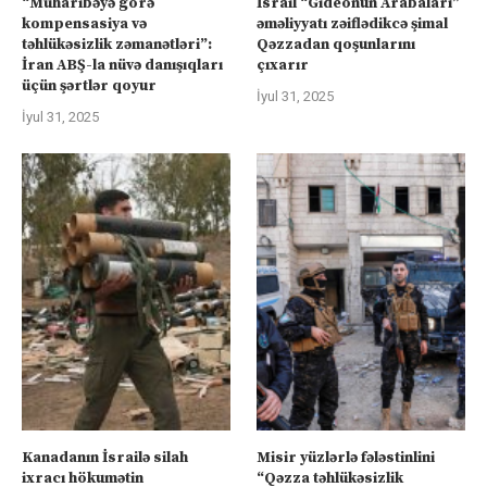
“Müharibəyə görə
İsrail “Gideonun Arabaları”
kompensasiya və
əməliyyatı zəiflədikcə şimal
təhlükəsizlik zəmanətləri”:
Qəzzadan qoşunlarını
İran ABŞ-la nüvə danışıqları
çıxarır
üçün şərtlər qoyur
İyul 31, 2025
İyul 31, 2025
Kanadanın İsrailə silah
Misir yüzlərlə fələstinlini
ixracı hökumətin
“Qəzza təhlükəsizlik