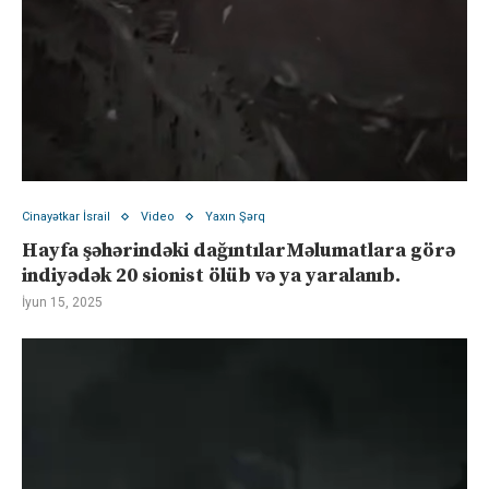
Cinayətkar İsrail
Video
Yaxın Şərq
Hayfa şəhərindəki dağıntılarMəlumatlara görə
indiyədək 20 sionist ölüb və ya yaralanıb.
İyun 15, 2025