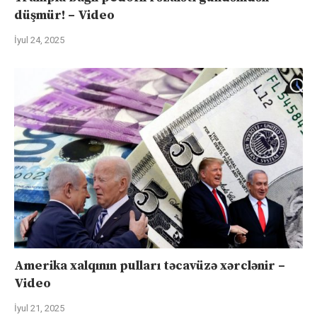
düşmür! – Video
İyul 24, 2025
Amerika xalqının pulları təcavüzə xərclənir –
Video
İyul 21, 2025