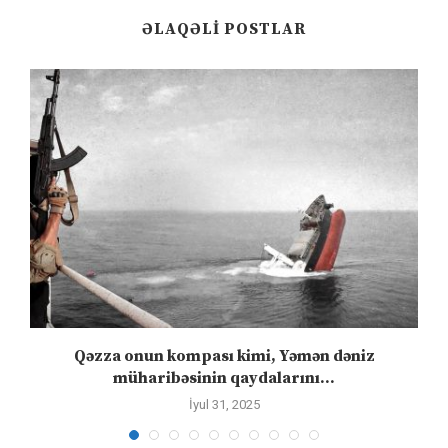
ƏLAQƏLI POSTLAR
n
Qəzza onun kompası kimi, Yəmən dəniz
S
müharibəsinin qaydalarını...
İyul 31, 2025