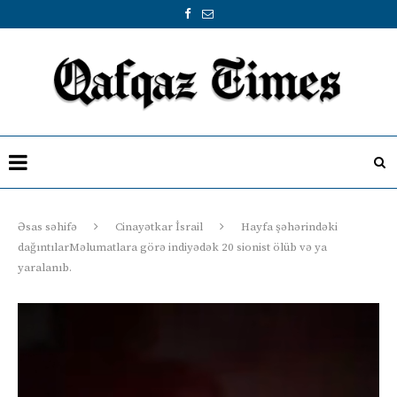
Əsas səhifə
Cinayətkar İsrail
Hayfa şəhərindəki
dağıntılarMəlumatlara görə indiyədək 20 sionist ölüb və ya
yaralanıb.