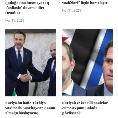
qadağasına baxmayaraq
vəzifələri” üçün hazırlayır
‘fasiləsiz’ davam edir:
İyul 31, 2025
Hesabat
İyul 31, 2025
Suriya bu həftə Türkiyə
Suriyalı və israilli nazirlər
vasitəsilə Azərbaycan qazını
cümə axşamı Bakıda
almağa başlayacaq
görüşəcək