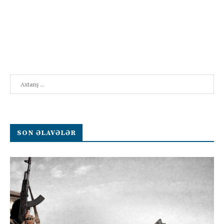
Search
SON ƏLAVƏLƏR