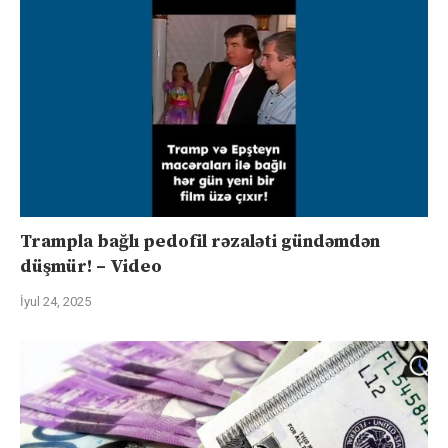
Trampla bağlı pedofil rəzaləti gündəmdən
düşmür! – Video
İyul 24, 2025