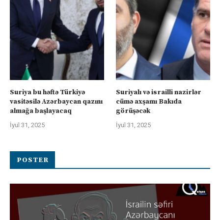
Suriya bu həftə Türkiyə
Suriyalı və israilli nazirlər
vasitəsilə Azərbaycan qazını
cümə axşamı Bakıda
almağa başlayacaq
görüşəcək
İyul 31, 2025
İyul 31, 2025
POSTER