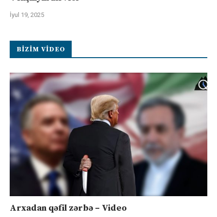
İyul 19, 2025
BIZIM VIDEO
Arxadan qəfil zərbə – Video