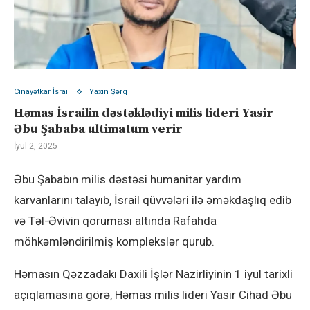
Cinayətkar İsrail
Yaxın Şərq
Həmas İsrailin dəstəklədiyi milis lideri Yasir
Əbu Şababa ultimatum verir
İyul 2, 2025
Əbu Şababın milis dəstəsi humanitar yardım
karvanlarını talayıb, İsrail qüvvələri ilə əməkdaşlıq edib
və Təl-Əvivin qoruması altında Rafahda
möhkəmləndirilmiş komplekslər qurub.
Həmasın Qəzzadakı Daxili İşlər Nazirliyinin 1 iyul tarixli
açıqlamasına görə, Həmas milis lideri Yasir Cihad Əbu