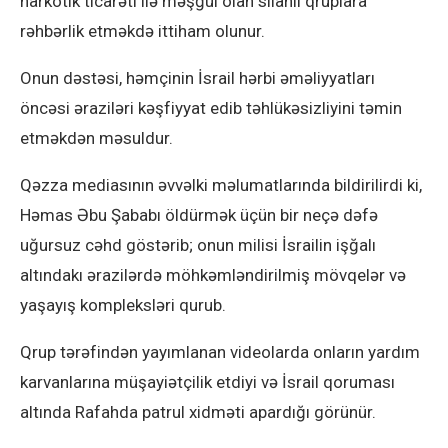
narkotik ticarəti ilə məşğul olan silahlı qruplara
rəhbərlik etməkdə ittiham olunur.
Onun dəstəsi, həmçinin İsrail hərbi əməliyyatları
öncəsi əraziləri kəşfiyyat edib təhlükəsizliyini təmin
etməkdən məsuldur.
Qəzza mediasının əvvəlki məlumatlarında bildirilirdi ki,
Həmas Əbu Şababı öldürmək üçün bir neçə dəfə
uğursuz cəhd göstərib; onun milisi İsrailin işğalı
altındakı ərazilərdə möhkəmləndirilmiş mövqelər və
yaşayış kompleksləri qurub.
Qrup tərəfindən yayımlanan videolarda onların yardım
karvanlarına müşayiətçilik etdiyi və İsrail qoruması
altında Rafahda patrul xidməti apardığı görünür.