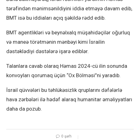
tərəfindən mənimsənildiyini iddia etməyə davam edib,
BMT isə bu iddiaları açıq şəkildə rədd edib.
BMT agentlikləri və beynəlxalq müşahidəçilər oğurluq
və maneə törətmənin mənbəyi kimi İsrailin
dəstəklədiyi dəstələrə işarə ediblər.
Talanlara cavab olaraq Həmas 2024-cü ilin sonunda
konvoyları qorumaq üçün “Ox Bölməsi”ni yaradıb.
İsrail qüvvələri bu təhlükəsizlik qruplarını dəfələrlə
hava zərbələri ilə hədəf alaraq humanitar əməliyyatları
daha da pozub.
0 şərh