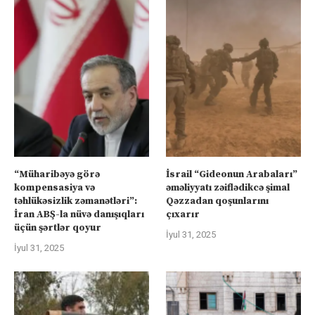
“Müharibəyə görə
İsrail “Gideonun Arabaları”
kompensasiya və
əməliyyatı zəiflədikcə şimal
təhlükəsizlik zəmanətləri”:
Qəzzadan qoşunlarını
İran ABŞ-la nüvə danışıqları
çıxarır
üçün şərtlər qoyur
İyul 31, 2025
İyul 31, 2025