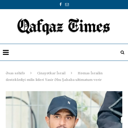
Əsas səhifə
Cinayətkar İsrail
Həmas İsrailin
dəstəklədiyi milis lideri Yasir Əbu Şababa ultimatum verir