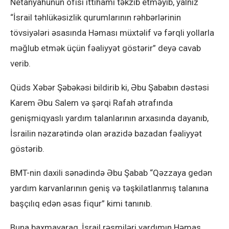
Netanyahunun ofisi ittihamı təkzib etməyib, yalnız
“İsrail təhlükəsizlik qurumlarının rəhbərlərinin
tövsiyələri əsasında Həması müxtəlif və fərqli yollarla
məğlub etmək üçün fəaliyyət göstərir” deyə cavab
verib.
Qüds Xəbər Şəbəkəsi bildirib ki, Əbu Şababın dəstəsi
Karem Əbu Salem və şərqi Rafah ətrafında
genişmiqyaslı yardım talanlarının arxasında dayanıb,
İsrailin nəzarətində olan ərazidə bazadan fəaliyyət
göstərib.
BMT-nin daxili sənədində Əbu Şabab “Qəzzaya gedən
yardım karvanlarının geniş və təşkilatlanmış talanına
başçılıq edən əsas fiqur” kimi tanınıb.
Buna baxmayaraq, İsrail rəsmiləri yardımın Həmas