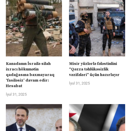
Kanadanın İsrailə silah
Misir yüzlərlə fələstinlini
ixracı hökumətin
“Qəzza təhlükəsizlik
qadağasına baxmayaraq
vəzifələri” üçün hazırlayır
‘fasiləsiz’ davam edir:
İyul 31, 2025
Hesabat
İyul 31, 2025