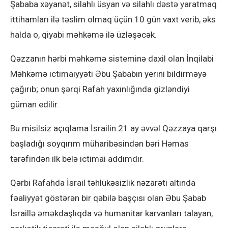
Şababa xəyanət, silahlı üsyan və silahlı dəstə yaratmaq
ittihamları ilə təslim olmaq üçün 10 gün vaxt verib, əks
halda o, qiyabi məhkəmə ilə üzləşəcək.
Qəzzanın hərbi məhkəmə sisteminə daxil olan İnqilabi
Məhkəmə ictimaiyyəti Əbu Şababın yerini bildirməyə
çağırıb; onun şərqi Rafah yaxınlığında gizləndiyi
güman edilir.
Bu misilsiz açıqlama İsrailin 21 ay əvvəl Qəzzaya qarşı
başladığı soyqırım müharibəsindən bəri Həmas
tərəfindən ilk belə ictimai addımdır.
Qərbi Rafahda İsrail təhlükəsizlik nəzarəti altında
fəaliyyət göstərən bir qəbilə başçısı olan Əbu Şabab
İsraillə əməkdaşlıqda və humanitar karvanları talayan,