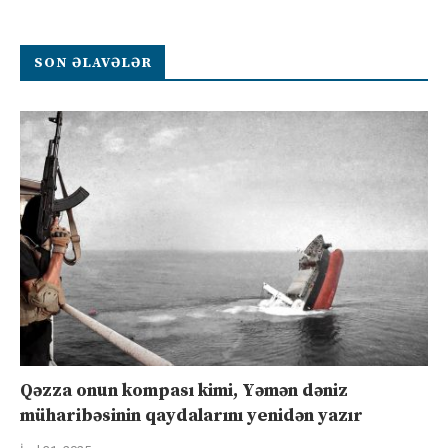
SON ƏLAVƏLƏR
Qəzza onun kompası kimi, Yəmən dəniz
müharibəsinin qaydalarını yenidən yazır