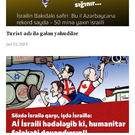
Turist adı ilə gələn yəhudilər
İyul 25, 2025