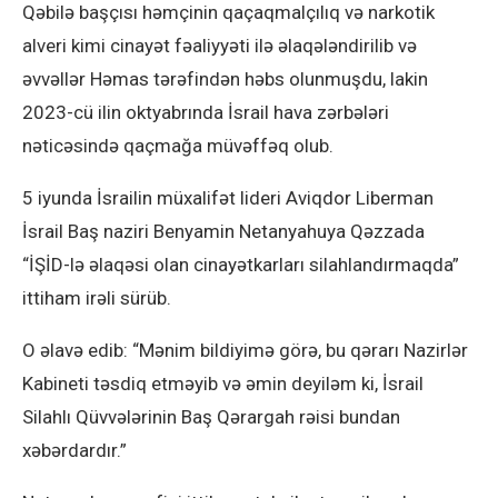
Qəbilə başçısı həmçinin qaçaqmalçılıq və narkotik
alveri kimi cinayət fəaliyyəti ilə əlaqələndirilib və
əvvəllər Həmas tərəfindən həbs olunmuşdu, lakin
2023-cü ilin oktyabrında İsrail hava zərbələri
nəticəsində qaçmağa müvəffəq olub.
5 iyunda İsrailin müxalifət lideri Aviqdor Liberman
İsrail Baş naziri Benyamin Netanyahuya Qəzzada
“İŞİD-lə əlaqəsi olan cinayətkarları silahlandırmaqda”
ittiham irəli sürüb.
O əlavə edib: “Mənim bildiyimə görə, bu qərarı Nazirlər
Kabineti təsdiq etməyib və əmin deyiləm ki, İsrail
Silahlı Qüvvələrinin Baş Qərargah rəisi bundan
xəbərdardır.”