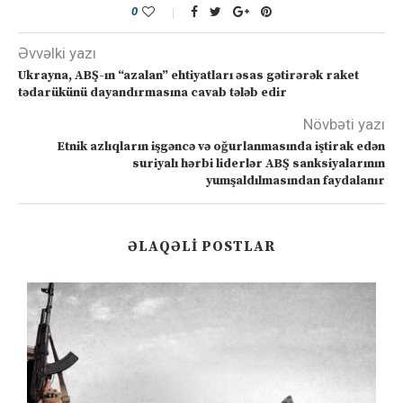
0
Əvvəlki yazı
Ukrayna, ABŞ-ın “azalan” ehtiyatları əsas gətirərək raket
tədarükünü dayandırmasına cavab tələb edir
Növbəti yazı
Etnik azlıqların işgəncə və oğurlanmasında iştirak edən
suriyalı hərbi liderlər ABŞ sanksiyalarının
yumşaldılmasından faydalanır
ƏLAQƏLI POSTLAR