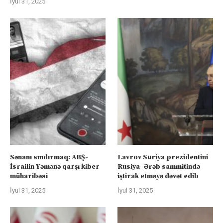
İyul 31, 2025
Sənanı sındırmaq: ABŞ-
Lavrov Suriya prezidentini
İsrailin Yəmənə qarşı kiber
Rusiya–Ərəb sammitində
müharibəsi
iştirak etməyə dəvət edib
İyul 31, 2025
İyul 31, 2025