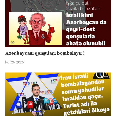
Azərbaycanı qonşuları bombalayır?
İyul 26, 2025