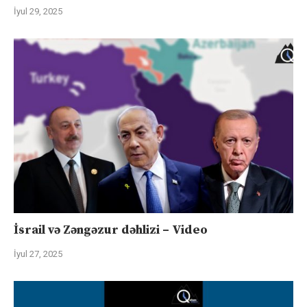
İyul 29, 2025
İsrail və Zəngəzur dəhlizi – Video
İyul 27, 2025