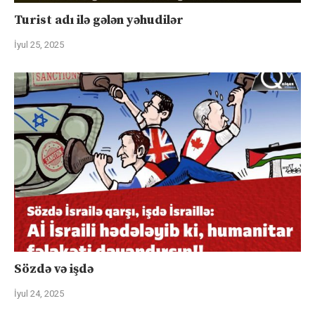
Turist adı ilə gələn yəhudilər
İyul 25, 2025
Sözdə və işdə
İyul 24, 2025