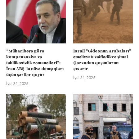
“Müharibəyə görə
İsrail “Gideonun Arabaları”
kompensasiya və
əməliyyatı zəiflədikcə şimal
təhlükəsizlik zəmanətləri”:
Qəzzadan qoşunlarını
İran ABŞ-la nüvə danışıqları
çıxarır
üçün şərtlər qoyur
İyul 31, 2025
İyul 31, 2025