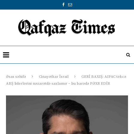
Əsas səhifə
Cinayətkar İsrail
GERİ BAXIŞ: AIPAC təkcə
ABŞ liderlərini nəzarətdə saxlamır – bu barədə FƏXR EDİR