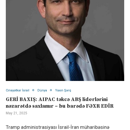
Cinayətkar İsrail
Dünya
Yaxın Şərq
GERİ BAXIŞ: AIPAC təkcə ABŞ liderlərini
nəzarətdə saxlamır – bu barədə FƏXR EDİR
May 21, 2025
Tramp administrasiyası İsrail-İran müharibəsinə