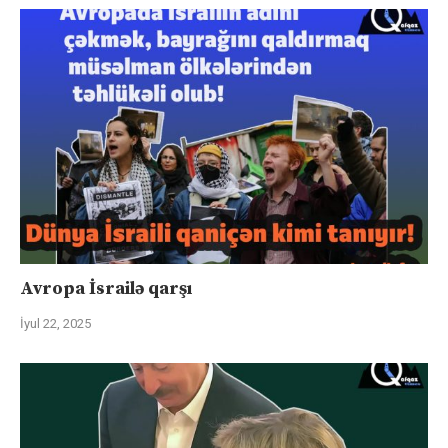
Avropa İsrailə qarşı
İyul 22, 2025