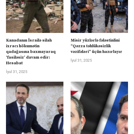
Kanadanın İsrailə silah
Misir yüzlərlə fələstinlini
ixracı hökumətin
“Qəzza təhlükəsizlik
qadağasına baxmayaraq
vəzifələri” üçün hazırlayır
‘fasiləsiz’ davam edir:
İyul 31, 2025
Hesabat
İyul 31, 2025