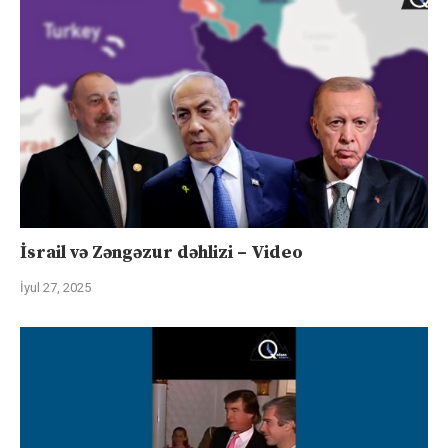
İsrail və Zəngəzur dəhlizi – Video
İyul 27, 2025