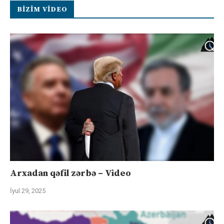
BIZIM VIDEO
Arxadan qəfil zərbə – Video
İyul 29, 2025