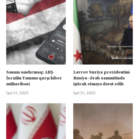
Sənanı sındırmaq: ABŞ-
Lavrov Suriya prezidentini
İsrailin Yəmənə qarşı kiber
Rusiya–Ərəb sammitində
müharibəsi
iştirak etməyə dəvət edib
İyul 31, 2025
İyul 31, 2025