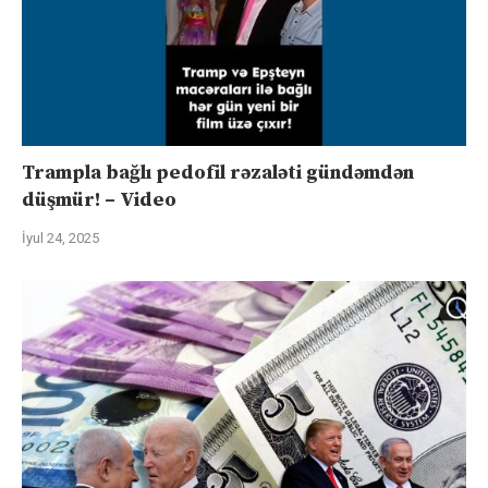
Trampla bağlı pedofil rəzaləti gündəmdən
düşmür! – Video
İyul 24, 2025