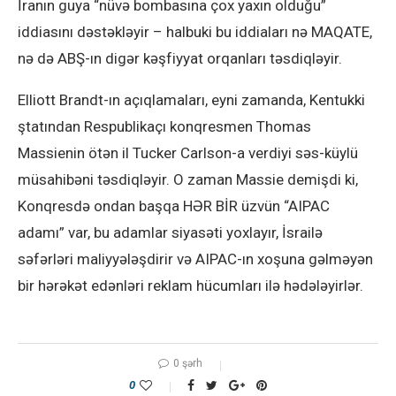
İranın guya “nüvə bombasına çox yaxın olduğu”
iddiasını dəstəkləyir – halbuki bu iddiaları nə MAQATE,
nə də ABŞ-ın digər kəşfiyyat orqanları təsdiqləyir.
Elliott Brandt-ın açıqlamaları, eyni zamanda, Kentukki
ştatından Respublikaçı konqresmen Thomas
Massienin ötən il Tucker Carlson-a verdiyi səs-küylü
müsahibəni təsdiqləyir. O zaman Massie demişdi ki,
Konqresdə ondan başqa HƏR BİR üzvün “AIPAC
adamı” var, bu adamlar siyasəti yoxlayır, İsrailə
səfərləri maliyyələşdirir və AIPAC-ın xoşuna gəlməyən
bir hərəkət edənləri reklam hücumları ilə hədələyirlər.
0 şərh
0