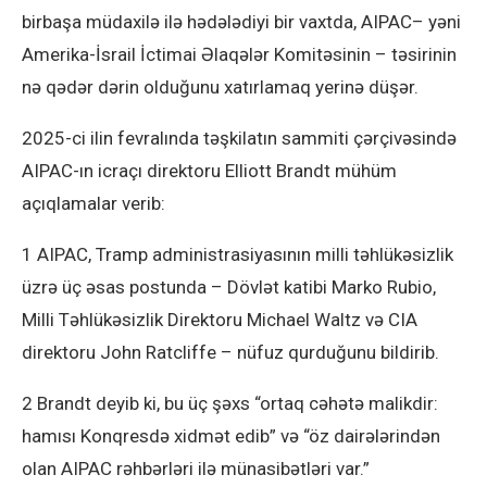
birbaşa müdaxilə ilə hədələdiyi bir vaxtda, AIPAC– yəni
Amerika-İsrail İctimai Əlaqələr Komitəsinin – təsirinin
nə qədər dərin olduğunu xatırlamaq yerinə düşər.
2025-ci ilin fevralında təşkilatın sammiti çərçivəsində
AIPAC-ın icraçı direktoru Elliott Brandt mühüm
açıqlamalar verib:
1 AIPAC, Tramp administrasiyasının milli təhlükəsizlik
üzrə üç əsas postunda – Dövlət katibi Marko Rubio,
Milli Təhlükəsizlik Direktoru Michael Waltz və CIA
direktoru John Ratcliffe – nüfuz qurduğunu bildirib.
2 Brandt deyib ki, bu üç şəxs “ortaq cəhətə malikdir:
hamısı Konqresdə xidmət edib” və “öz dairələrindən
olan AIPAC rəhbərləri ilə münasibətləri var.”