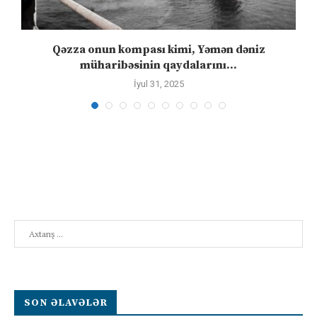
n
Qəzza onun kompası kimi, Yəmən dəniz
S
müharibəsinin qaydalarını...
İyul 31, 2025
Search
SON ƏLAVƏLƏR