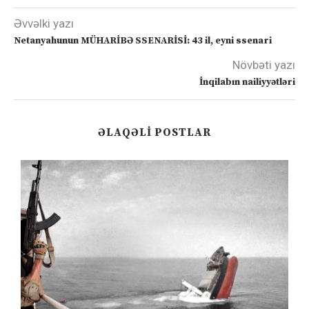
Əvvəlki yazı
Netanyahunun MÜHARİBƏ SSENARİSİ: 43 il, eyni ssenari
Növbəti yazı
İnqilabın nailiyyətləri
ƏLAQƏLI POSTLAR