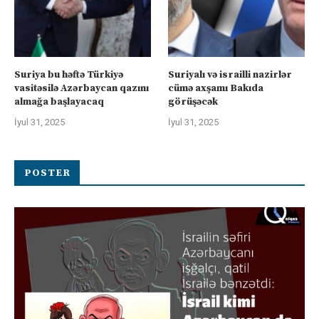
Suriya bu həftə Türkiyə
Suriyalı və israilli nazirlər
vasitəsilə Azərbaycan qazını
cümə axşamı Bakıda
almağa başlayacaq
görüşəcək
İyul 31, 2025
İyul 31, 2025
POSTER