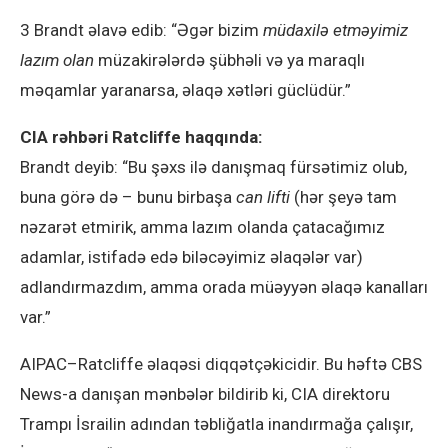
3 Brandt əlavə edib: “Əgər bizim
müdaxilə etməyimiz
lazım olan
müzakirələrdə şübhəli və ya maraqlı
məqamlar yaranarsa, əlaqə xətləri güclüdür.”
CIA rəhbəri Ratcliffe haqqında:
Brandt deyib: “Bu şəxs ilə danışmaq fürsətimiz olub,
buna görə də – bunu birbaşa
can lifti
(hər şeyə tam
nəzarət etmirik, amma lazım olanda çatacağımız
adamlar, istifadə edə biləcəyimiz əlaqələr var)
adlandırmazdım, amma orada müəyyən əlaqə kanalları
var.”
AIPAC–Ratcliffe əlaqəsi diqqətçəkicidir. Bu həftə CBS
News-a danışan mənbələr bildirib ki, CIA direktoru
Trampı İsrailin adından təbliğatla inandırmağa çalışır,