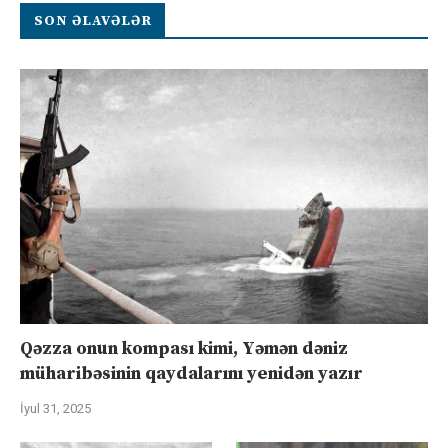
SON ƏLAVƏLƏR
Qəzza onun kompası kimi, Yəmən dəniz
müharibəsinin qaydalarını yenidən yazır
İyul 31, 2025