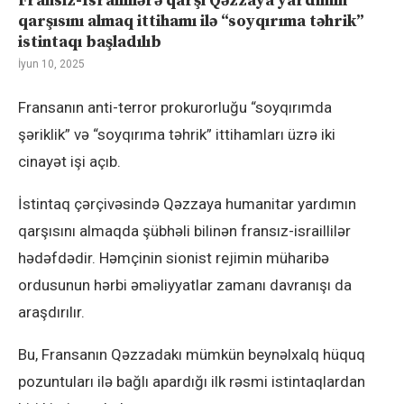
Fransız-İsraillilərə qarşı Qəzzaya yardımın
qarşısını almaq ittihamı ilə “soyqırıma təhrik”
istintaqı başladılıb
İyun 10, 2025
Fransanın anti-terror prokurorluğu “soyqırımda
şəriklik” və “soyqırıma təhrik” ittihamları üzrə iki
cinayət işi açıb.
İstintaq çərçivəsində Qəzzaya humanitar yardımın
qarşısını almaqda şübhəli bilinən fransız-israillilər
hədəfdədir. Həmçinin sionist rejimin müharibə
ordusunun hərbi əməliyyatlar zamanı davranışı da
araşdırılır.
Bu, Fransanın Qəzzadakı mümkün beynəlxalq hüquq
pozuntuları ilə bağlı apardığı ilk rəsmi istintaqlardan