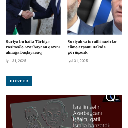
Suriya bu həftə Türkiyə
Suriyalı və israilli nazirlər
vasitəsilə Azərbaycan qazını
cümə axşamı Bakıda
almağa başlayacaq
görüşəcək
İyul 31, 2025
İyul 31, 2025
POSTER