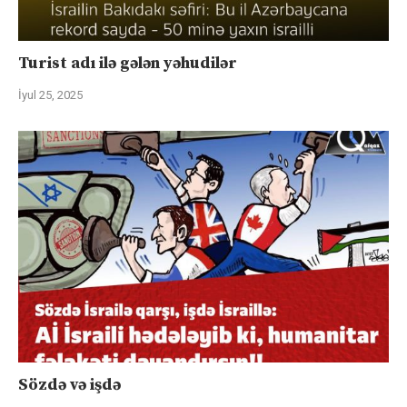
Turist adı ilə gələn yəhudilər
İyul 25, 2025
Sözdə və işdə