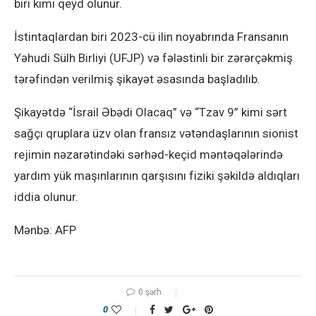
biri kimi qeyd olunur.
İstintaqlardan biri 2023-cü ilin noyabrında Fransanın
Yəhudi Sülh Birliyi (UFJP) və fələstinli bir zərərçəkmiş
tərəfindən verilmiş şikayət əsasında başladılıb.
Şikayətdə “İsrail Əbədi Olacaq” və “Tzav 9” kimi sərt
sağçı qruplara üzv olan fransız vətəndaşlarının sionist
rejimin nəzarətindəki sərhəd-keçid məntəqələrində
yardım yük maşınlarının qarşısını fiziki şəkildə aldıqları
iddia olunur.
Mənbə: AFP
0 şərh
0