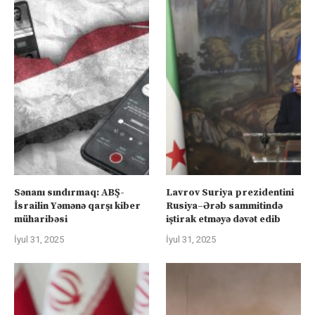
Sənanı sındırmaq: ABŞ-
Lavrov Suriya prezidentini
İsrailin Yəmənə qarşı kiber
Rusiya–Ərəb sammitində
müharibəsi
iştirak etməyə dəvət edib
İyul 31, 2025
İyul 31, 2025