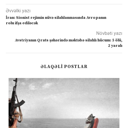
Əvvəlki yazı
İran: Sionist rejimin nüvə silahlanmasında Avropanın
rolu ifşa ediləcək
Növbəti yazı
Avstriyanın Qrats şəhərində məktəbə silahlı hücum: 5 ölü,
2 yaralı
ƏLAQƏLI POSTLAR