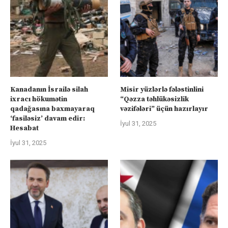
Kanadanın İsrailə silah
Misir yüzlərlə fələstinlini
ixracı hökumətin
“Qəzza təhlükəsizlik
qadağasına baxmayaraq
vəzifələri” üçün hazırlayır
‘fasiləsiz’ davam edir:
İyul 31, 2025
Hesabat
İyul 31, 2025