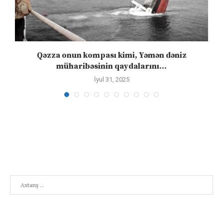
n
Qəzza onun kompası kimi, Yəmən dəniz
S
müharibəsinin qaydalarını...
İyul 31, 2025
Search