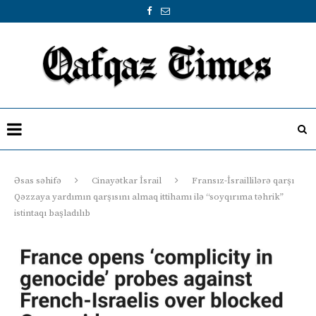
Əsas səhifə
Cinayətkar İsrail
Fransız-İsraillilərə qarşı
Qəzzaya yardımın qarşısını almaq ittihamı ilə “soyqırıma təhrik”
istintaqı başladılıb