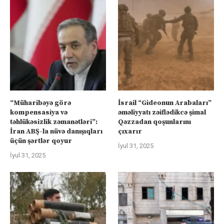
“Müharibəyə görə
İsrail “Gideonun Arabaları”
kompensasiya və
əməliyyatı zəiflədikcə şimal
təhlükəsizlik zəmanətləri”:
Qəzzadan qoşunlarını
İran ABŞ-la nüvə danışıqları
çıxarır
üçün şərtlər qoyur
İyul 31, 2025
İyul 31, 2025