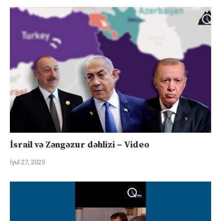
İsrail və Zəngəzur dəhlizi – Video
İyul 27, 2025