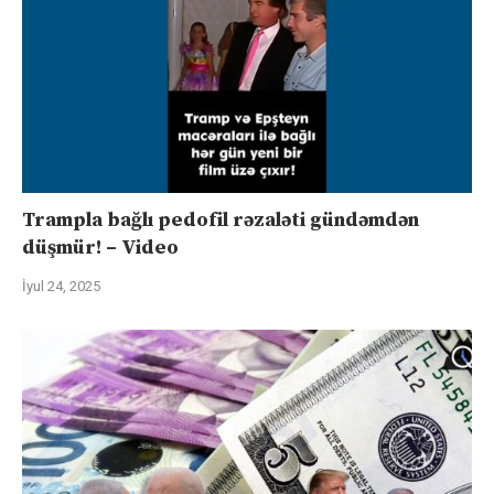
Trampla bağlı pedofil rəzaləti gündəmdən
düşmür! – Video
İyul 24, 2025