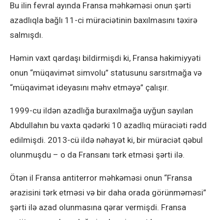
Bu ilin fevral ayında Fransa məhkəməsi onun şərti
azadlıqla bağlı 11-ci müraciətinin baxılmasını təxirə
salmışdı.
Həmin vaxt qardaşı bildirmişdi ki, Fransa hakimiyyəti
onun “müqavimət simvolu” statusunu sarsıtmağa və
“müqavimət ideyasını məhv etməyə” çalışır.
1999-cu ildən azadlığa buraxılmağa uyğun sayılan
Abdullahın bu vaxta qədərki 10 azadlıq müraciəti rədd
edilmişdi. 2013-cü ildə nəhayət ki, bir müraciət qəbul
olunmuşdu – o da Fransanı tərk etməsi şərti ilə.
Ötən il Fransa antiterror məhkəməsi onun “Fransa
ərazisini tərk etməsi və bir daha orada görünməməsi”
şərti ilə azad olunmasına qərar vermişdi. Fransa