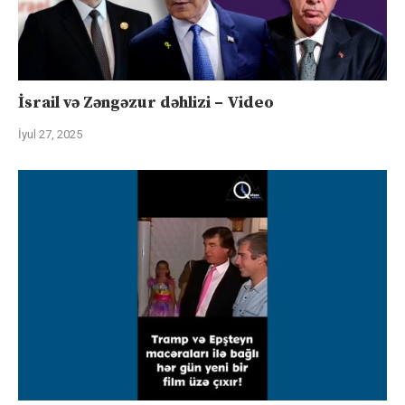
İsrail və Zəngəzur dəhlizi – Video
İyul 27, 2025