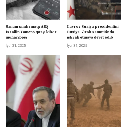
Sənanı sındırmaq: ABŞ-
Lavrov Suriya prezidentini
İsrailin Yəmənə qarşı kiber
Rusiya–Ərəb sammitində
müharibəsi
iştirak etməyə dəvət edib
İyul 31, 2025
İyul 31, 2025