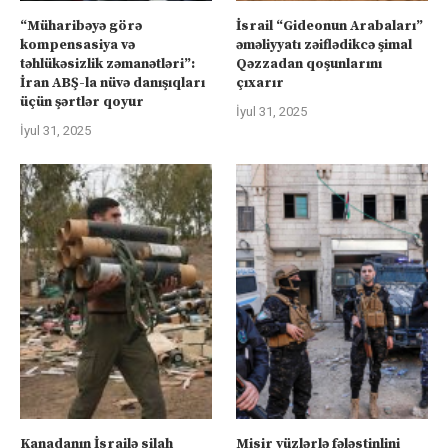
“Müharibəyə görə
İsrail “Gideonun Arabaları”
kompensasiya və
əməliyyatı zəiflədikcə şimal
təhlükəsizlik zəmanətləri”:
Qəzzadan qoşunlarını
İran ABŞ-la nüvə danışıqları
çıxarır
üçün şərtlər qoyur
İyul 31, 2025
İyul 31, 2025
Kanadanın İsrailə silah
Misir yüzlərlə fələstinlini