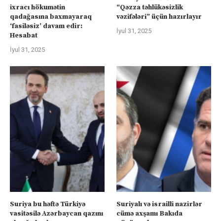
ixracı hökumətin
“Qəzza təhlükəsizlik
qadağasına baxmayaraq
vəzifələri” üçün hazırlayır
‘fasiləsiz’ davam edir:
İyul 31, 2025
Hesabat
İyul 31, 2025
Suriya bu həftə Türkiyə
Suriyalı və israilli nazirlər
vasitəsilə Azərbaycan qazını
cümə axşamı Bakıda