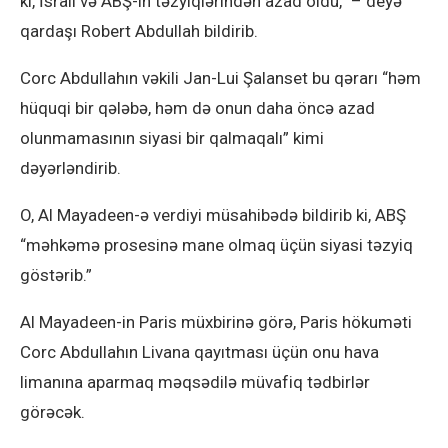
ki, İsrail və ABŞ-ın təzyiqlərindən azad oldu,” – deyə
qardaşı Robert Abdullah bildirib.
Corc Abdullahın vəkili Jan-Lui Şalanset bu qərarı “həm
hüquqi bir qələbə, həm də onun daha öncə azad
olunmamasının siyasi bir qalmaqalı” kimi
dəyərləndirib.
O, Al Mayadeen-ə verdiyi müsahibədə bildirib ki, ABŞ
“məhkəmə prosesinə mane olmaq üçün siyasi təzyiq
göstərib.”
Al Mayadeen-in Paris müxbirinə görə, Paris hökuməti
Corc Abdullahın Livana qayıtması üçün onu hava
limanına aparmaq məqsədilə müvafiq tədbirlər
görəcək.