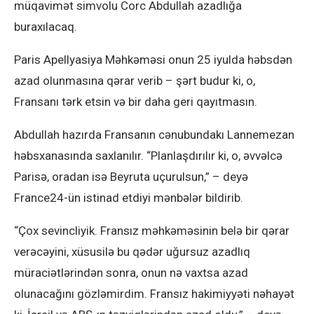
müqavimət simvolu Corc Abdullah azadlığa
buraxılacaq.
Paris Apellyasiya Məhkəməsi onun 25 iyulda həbsdən
azad olunmasına qərar verib – şərt budur ki, o,
Fransanı tərk etsin və bir daha geri qayıtmasın.
Abdullah hazırda Fransanın cənubundakı Lannemezan
həbsxanasında saxlanılır. “Planlaşdırılır ki, o, əvvəlcə
Parisə, oradan isə Beyruta uçurulsun,” – deyə
France24-ün istinad etdiyi mənbələr bildirib.
“Çox sevincliyik. Fransız məhkəməsinin belə bir qərar
verəcəyini, xüsusilə bu qədər uğursuz azadlıq
müraciətlərindən sonra, onun nə vaxtsa azad
olunacağını gözləmirdim. Fransız hakimiyyəti nəhayət