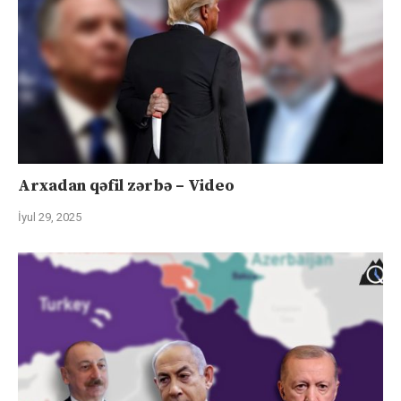
Arxadan qəfil zərbə – Video
İyul 29, 2025