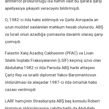
antiterror prokurorluğu isə həmin vaxt bu qərara qarşı
apellyasiya şikayəti verəcəyini bildirmişdi.
O, 1982-ci ildə həbs edilmişdi və Qərbi Avropada ən
uzun müddət saxlanılan məhkum hesab olunurdu. ABŞ
və İsrail onun azadlığa çıxmasına davamlı olaraq qarşı
çıxmışdı.
Fələstin Xalq Azadlıq Cəbhəsinin (PFAC) və Livan
Silahlı İnqilabi Fraksiyalarının (LSİF) keçmiş üzvü olan
Abdullaha 1982-ci ildə Parisdə ABŞ hərbi attaşesi
Çarlz Rey və israilli diplomat Yakov Barsimentovun
öldürülməsi ilə əlaqədar 1987-ci ildə ömürlük həbs
cəzası verilmişdi.
LARF həmçinin Strasburqda ABŞ baş konsulu Robert
Hommun öldürülməsinə cəhdlə bağlı da Abdullahı