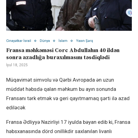
Cinayətkar İsrail
Dünya
İslam
Yaxın Şərq
Fransa məhkəməsi Corc Abdullahın 40 ildən
sonra azadlığa buraxılmasını təsdiqlədi
İyul 18, 2025
Müqavimət simvolu və Qərbi Avropada ən uzun
müddət həbsdə qalan məhkum bu ayın sonunda
Fransanı tərk etmək və geri qayıtmamaq şərti ilə azad
ediləcək
Fransa Ədliyyə Nazirliyi 17 iyulda bəyan edib ki, Fransa
həbsxanasında dörd onillikdir saxlanılan livanlı