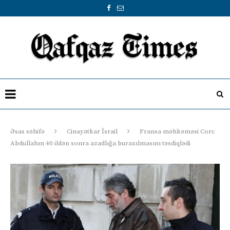
Əsas səhifə
Cinayətkar İsrail
Fransa məhkəməsi Corc
Abdullahın 40 ildən sonra azadlığa buraxılmasını təsdiqlədi