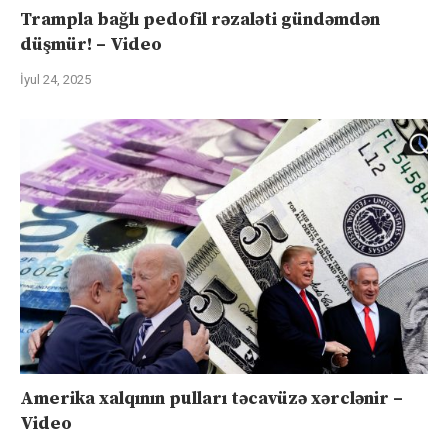
Trampla bağlı pedofil rəzaləti gündəmdən
düşmür! – Video
İyul 24, 2025
Amerika xalqının pulları təcavüzə xərclənir –
Video