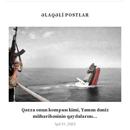
ƏLAQƏLI POSTLAR
n
Qəzza onun kompası kimi, Yəmən dəniz
S
müharibəsinin qaydalarını...
İyul 31, 2025