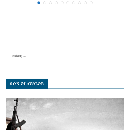
Search
SON ƏLAVƏLƏR