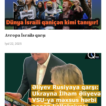
Avropa İsrailə qarşı
İyul 22, 2025