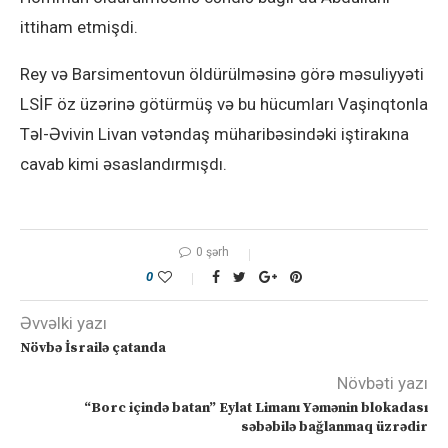
ittiham etmişdi.
Rey və Barsimentovun öldürülməsinə görə məsuliyyəti
LSİF öz üzərinə götürmüş və bu hücumları Vaşinqtonla
Təl-Əvivin Livan vətəndaş müharibəsindəki iştirakına
cavab kimi əsaslandırmışdı.
0 şərh
0
Əvvəlki yazı
Növbə İsrailə çatanda
Növbəti yazı
“Borc içində batan” Eylat Limanı Yəmənin blokadası
səbəbilə bağlanmaq üzrədir