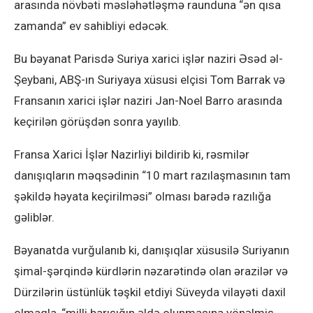
arasında növbəti məsləhətləşmə raunduna “ən qısa
zamanda” ev sahibliyi edəcək.
Bu bəyanat Parisdə Suriya xarici işlər naziri Əsəd əl-
Şeybani, ABŞ-ın Suriyaya xüsusi elçisi Tom Barrak və
Fransanın xarici işlər naziri Jan-Noel Barro arasında
keçirilən görüşdən sonra yayılıb.
Fransa Xarici İşlər Nazirliyi bildirib ki, rəsmilər
danışıqların məqsədinin “10 mart razılaşmasının tam
şəkildə həyata keçirilməsi” olması barədə razılığa
gəliblər.
Bəyanatda vurğulanıb ki, danışıqlar xüsusilə Suriyanın
şimal-şərqində kürdlərin nəzarətində olan ərazilər və
Dürzilərin üstünlük təşkil etdiyi Süveyda vilayəti daxil