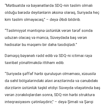
“Mətbuatda və bəyanatlarda SDQ-nin təslim olmalı
olduğu barədə deyilənlərin əksinə olaraq, Suriyada heç
kim təslim olmayacaq,” – deyə Əbdi bildirib.
“Təslimiyyət məntiqinə üstünlük verən tərəf sonda
uduzan olacaq və məncə, Süveydada baş verən
hadisələr bu məqamı bir daha təsdiqlədi.”
Dəməşq bəyanatı rədd edib və SDQ-ni ictimai rəyə
təxribat yönəltməkdə ittiham edib.
“Suriyada şəffaf hərbi quruluşun olmaması, xüsusilə
də sahil bölgələrindəki ələvi ərazilərində və cənubdakı
dürzilərin üstünlük təşkil etdiyi Süveyda vilayətində baş
verən zorakılıqlardan sonra, SDQ-nin hərbi struktura
inteqrasiyasını çətinləşdirir,” – deyə Şimali və Şərqi