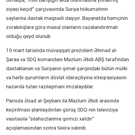
olmaqla, “milli barışığın əldə olunmasına yönəlmiş
siyasi keçid” çərçivəsində Suriya hökumətinin
səylərinə dəstək məqsədi daşıyır. Bəyanatda həmçinin
zorakılıqlara görə məsul olanların cəzalandırılmalı
olduğu qeyd olunub.
10 mart tarixində müvəqqəti prezident Əhməd əl-
Şaraa və SDQ komandanı Məzlum Əbdi ABŞ tərəfindən
dəstəklənən və Suriyanın şimal-şərqindəki bütün mülki
və hərbi qurumların dövlət idarəçiliyinə inteqrasiyasını
nəzərdə tutan razılaşmanı imzalayıblar.
Parisdə Əsəd əl-Şeybani ilə Məzlum Əbdi arasında
keçirilməsi planlaşdırılan görüş SDQ-nin televiziya
vasitəsilə “silahsızlanma qırmızı xətdir”
açıqlamasından sonra təxirə salınıb.