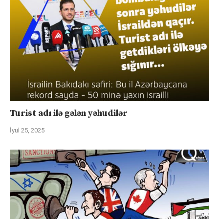
Turist adı ilə gələn yəhudilər
İyul 25, 2025