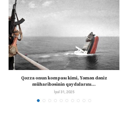
n
Qəzza onun kompası kimi, Yəmən dəniz
S
müharibəsinin qaydalarını...
İyul 31, 2025