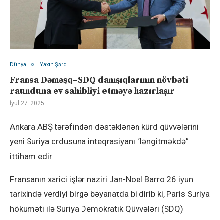
Dünya
Yaxın Şərq
Fransa Dəməşq–SDQ danışıqlarının növbəti
raunduna ev sahibliyi etməyə hazırlaşır
İyul 27, 2025
Ankara ABŞ tərəfindən dəstəklənən kürd qüvvələrini
yeni Suriya ordusuna inteqrasiyanı “ləngitməkdə”
ittiham edir
Fransanın xarici işlər naziri Jan-Noel Barro 26 iyun
tarixində verdiyi birgə bəyanatda bildirib ki, Paris Suriya
hökuməti ilə Suriya Demokratik Qüvvələri (SDQ)