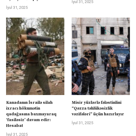
İyul 31, 2025
İyul 31, 2025
Kanadanın İsrailə silah
Misir yüzlərlə fələstinlini
ixracı hökumətin
“Qəzza təhlükəsizlik
qadağasına baxmayaraq
vəzifələri” üçün hazırlayır
‘fasiləsiz’ davam edir:
İyul 31, 2025
Hesabat
İyul 31, 2025