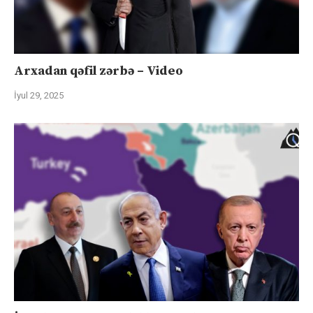
Arxadan qəfil zərbə – Video
İyul 29, 2025