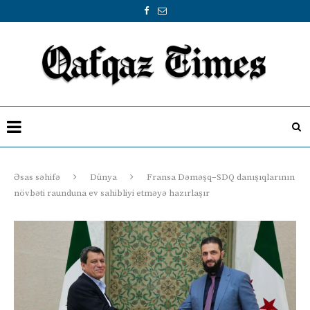
Əsas səhifə
Dünya
Fransa Dəməşq–SDQ danışıqlarının
növbəti raunduna ev sahibliyi etməyə hazırlaşır