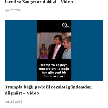
İsrail və Zəngəzur dəhlizi – Video
İyul 27, 2025
Trampla bağlı pedofil rəzaləti gündəmdən
düşmür! – Video
İyul 24, 2025