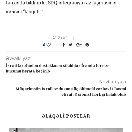
tarixində bildirib ki, SDQ inteqrasiya razılaşmasının
icrasını “ləngidir.”
0 şərh
0
Əvvəlki yazı
İsrail tərəfindən dəstəklənən silahlılar İranda terror
hücumu həyata keçirib
Növbəti yazı
Müqavimətin İsrail ordusuna üç ölümcül zərbəsi / Rəsmi
etiraf: 3 sionist hərbçi həlak olub
ƏLAQƏLI POSTLAR