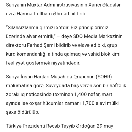
Suriyanın Muxtar Administrasiyasının Xarici Əlaqələr
üzrə Həmsədri İlham Əhməd bildirib.
“Silahsızlanma qırmızı xətdir. Biz prinsiplərimiz
üzərində alver etmirik,” – deyə SDQ Media Mərkəzinin
direktoru Fərhad Şami bildirib və əlavə edib ki, qrup
kürd komandanlığı altında qalmaq və vahid blok kimi
fəaliyyət göstərmək niyyətindədir.
Suriya İnsan Haqları Müşahidə Qrupunun (SOHR)
məlumatına görə, Süveydada baş verən son bir həftəlik
zorakılıq nəticəsində təxminən 1,400 nəfər, mart
ayında isə oxşar hücumlar zamanı 1,700 ələvi mülki
şəxs öldürülüb.
Türkiyə Prezidenti Rəcəb Tayyib Ərdoğan 29 may