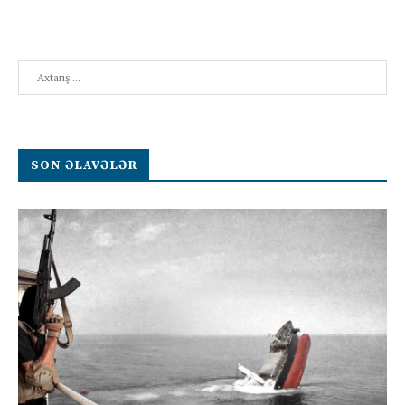
Search
SON ƏLAVƏLƏR