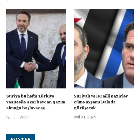
Suriya bu həftə Türkiyə
Suriyalı və israilli nazirlər
vasitəsilə Azərbaycan qazını
cümə axşamı Bakıda
almağa başlayacaq
görüşəcək
İyul 31, 2025
İyul 31, 2025
POSTER