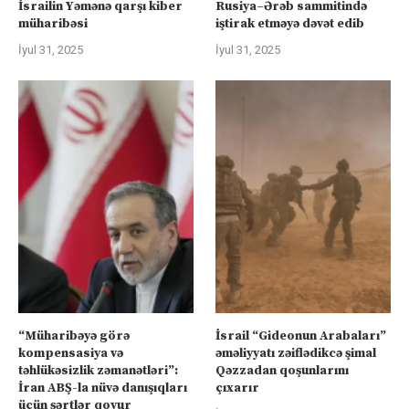
İsrailin Yəmənə qarşı kiber
Rusiya–Ərəb sammitində
müharibəsi
iştirak etməyə dəvət edib
İyul 31, 2025
İyul 31, 2025
“Müharibəyə görə
İsrail “Gideonun Arabaları”
kompensasiya və
əməliyyatı zəiflədikcə şimal
təhlükəsizlik zəmanətləri”:
Qəzzadan qoşunlarını
İran ABŞ-la nüvə danışıqları
çıxarır
üçün şərtlər qoyur