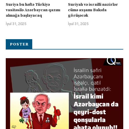
Suriya bu həftə Türkiyə
Suriyalı və israilli nazirlər
vasitəsilə Azərbaycan qazını
cümə axşamı Bakıda
almağa başlayacaq
görüşəcək
İyul 31, 2025
İyul 31, 2025
POSTER