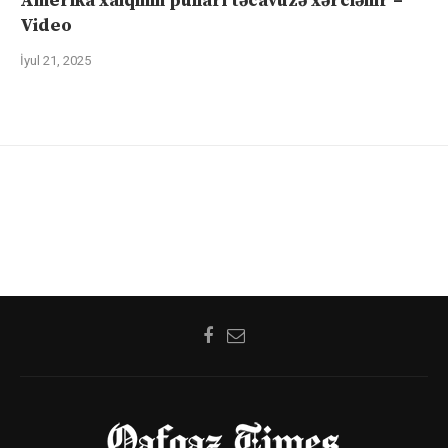
Amerika xalqının pulları təcavüzə xərclənir –
Video
İyul 21, 2025