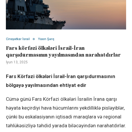
Cinayətkar İsrail
Yaxın Şərq
Fars körfəzi ölkələri İsrail-İran
qarşıdurmasının yayılmasından narahatdırlar
İyun 13, 2025
Fars Körfəzi ölkələri İsrail-İran qarşıdurmasının
bölgəyə yayılmasından ehtiyat edir
Cümə günü Fars Körfəzi ölkələri İsrailin İrana qarşı
həyata keçirdiyi hava hücumlarını yekdilliklə pisləyiblər,
çünki bu eskalasiyanın iqtisadi maraqlara və regional
təhlükəsizliyə təhdid yarada biləcəyindən narahatdırlar.