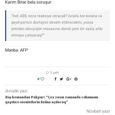
Kərim Bitar belə soruşur:
“İndi ABŞ necə reaksiya verəcək? İsrailə kor-koranə və
qeyd-şərtsiz dəstəyini davam etdirəcəkmi, yoxsa
yenidən danışıqlar masasına dönüb yeni bir saziş əldə
etməyə çalışacaq?”
Mənbə: AFP
0 şərh
0
Əvvəlki yazı
Baş komandan Pakpur: “Çox yaxın zamanda cəhənnəm
qapıları sionistlərin üzünə açılacaq”
Növbəti yazı