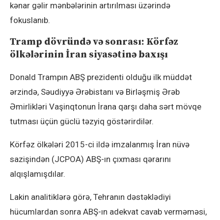
kənar gəlir mənbələrinin artırılması üzərində
fokuslanıb.
Tramp dövründə və sonrası: Körfəz
ölkələrinin İran siyasətinə baxışı
Donald Trampın ABŞ prezidenti olduğu ilk müddət
ərzində, Səudiyyə Ərəbistanı və Birləşmiş Ərəb
Əmirlikləri Vaşinqtonun İrana qarşı daha sərt mövqe
tutması üçün güclü təzyiq göstərirdilər.
Körfəz ölkələri 2015-ci ildə imzalanmış İran nüvə
sazişindən (JCPOA) ABŞ-ın çıxması qərarını
alqışlamışdılar.
Lakin analitiklərə görə, Tehranın dəstəklədiyi
hücumlardan sonra ABŞ-ın adekvat cavab verməməsi,