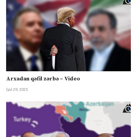
Arxadan qəfil zərbə – Video
İyul 29, 2025