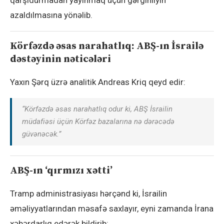
qarşıdurmadan yayınmaq üçün gərginliyin
azaldılmasına yönəlib.
Körfəzdə əsas narahatlıq: ABŞ-ın İsrailə
dəstəyinin nəticələri
Yaxın Şərq üzrə analitik Andreas Kriq qeyd edir:
“Körfəzdə əsas narahatlıq odur ki, ABŞ İsrailin
müdafiəsi üçün Körfəz bazalarına nə dərəcədə
güvənəcək.”
ABŞ-ın ‘qırmızı xətti’
Tramp administrasiyası hərçənd ki, İsrailin
əməliyyatlarından məsafə saxlayır, eyni zamanda İrana
xəbərdarlıq edərək bildirib: