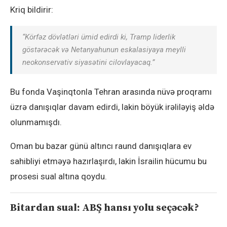
Kriq bildirir:
“Körfəz dövlətləri ümid edirdi ki, Tramp liderlik
göstərəcək və Netanyahunun eskalasiyaya meylli
neokonservativ siyasətini cilovlayacaq.”
Bu fonda Vaşinqtonla Tehran arasında nüvə proqramı
üzrə danışıqlar davam edirdi, lakin böyük irəliləyiş əldə
olunmamışdı.
Oman bu bazar günü altıncı raund danışıqlara ev
sahibliyi etməyə hazırlaşırdı, lakin İsrailin hücumu bu
prosesi sual altına qoydu.
Bitardan sual: ABŞ hansı yolu seçəcək?