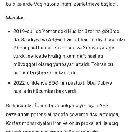
bu ölkələrdə Vaşinqtona inamı zəiflətməyə başladı.
Məsələn:
2019-cu ildə Yəməndəki Husilər üzərinə götürsə
də, Səudiyyə və ABŞ-ın İranı ittiham etdiyi hücumlar
Əbqaiq neft emalı zavodunu və Xurays yatağını
vurdu, nəticədə krallığın xam neft hasilatı
müvəqqəti olaraq yarıbayarı azaldı. Tehran bu
hücumda iştirakını inkar etdi.
2022-ci ildə isə BƏƏ-nin paytaxtı Əbu-Dabiyə
husilərin hücumları baş verdi.
Bu hücumlar fonunda və bölgədə yerləşən ABŞ
bazalarının potensial hədəfə çevrilmə riski artdıqca,
Körfəz monarxiyaları İran və onun proksiləri ilə açıq