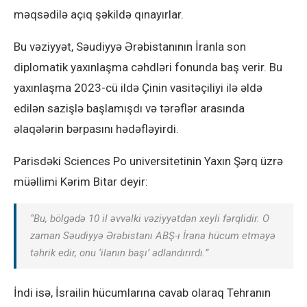
məqsədilə açıq şəkildə qınayırlar.
Bu vəziyyət, Səudiyyə Ərəbistanının İranla son
diplomatik yaxınlaşma cəhdləri fonunda baş verir. Bu
yaxınlaşma 2023-cü ildə Çinin vasitəçiliyi ilə əldə
edilən sazişlə başlamışdı və tərəflər arasında
əlaqələrin bərpasını hədəfləyirdi.
Parisdəki Sciences Po universitetinin Yaxın Şərq üzrə
müəllimi Kərim Bitar deyir:
“Bu, bölgədə 10 il əvvəlki vəziyyətdən xeyli fərqlidir. O
zaman Səudiyyə Ərəbistanı ABŞ-ı İrana hücum etməyə
təhrik edir, onu ‘ilanın başı’ adlandırırdı.”
İndi isə, İsrailin hücumlarına cavab olaraq Tehranın