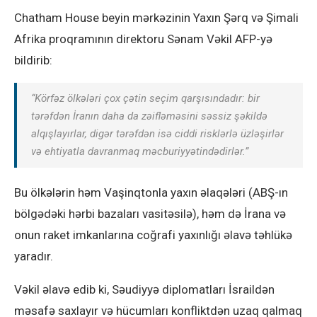
Chatham House beyin mərkəzinin Yaxın Şərq və Şimali
Afrika proqramının direktoru Sənam Vəkil AFP-yə
bildirib:
“Körfəz ölkələri çox çətin seçim qarşısındadır: bir
tərəfdən İranın daha da zəifləməsini səssiz şəkildə
alqışlayırlar, digər tərəfdən isə ciddi risklərlə üzləşirlər
və ehtiyatla davranmaq məcburiyyətindədirlər.”
Bu ölkələrin həm Vaşinqtonla yaxın əlaqələri (ABŞ-ın
bölgədəki hərbi bazaları vasitəsilə), həm də İrana və
onun raket imkanlarına coğrafi yaxınlığı əlavə təhlükə
yaradır.
Vəkil əlavə edib ki, Səudiyyə diplomatları İsraildən
məsafə saxlayır və hücumları konfliktdən uzaq qalmaq