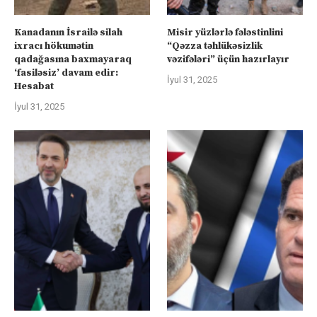
Kanadanın İsrailə silah
Misir yüzlərlə fələstinlini
ixracı hökumətin
“Qəzza təhlükəsizlik
qadağasına baxmayaraq
vəzifələri” üçün hazırlayır
‘fasiləsiz’ davam edir:
İyul 31, 2025
Hesabat
İyul 31, 2025