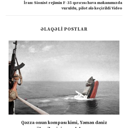
İran: Sionist rejimin F-35 qırıcısı hava məkanımızda
vuruldu, pilot ələ keçirildi Video
ƏLAQƏLI POSTLAR
n
Qəzza onun kompası kimi, Yəmən dəniz
S