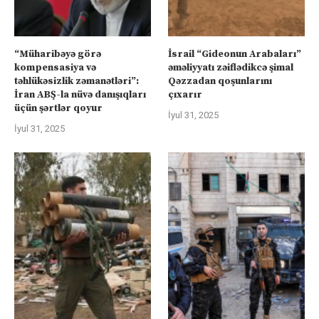
“Müharibəyə görə
İsrail “Gideonun Arabaları”
kompensasiya və
əməliyyatı zəiflədikcə şimal
təhlükəsizlik zəmanətləri”:
Qəzzadan qoşunlarını
İran ABŞ-la nüvə danışıqları
çıxarır
üçün şərtlər qoyur
İyul 31, 2025
İyul 31, 2025