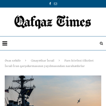
Əsas səhifə
Cinayətkar İsrail
Fars körfəzi ölkələri
İsrail-İran qarşıdurmasının yayılmasından narahatdırlar