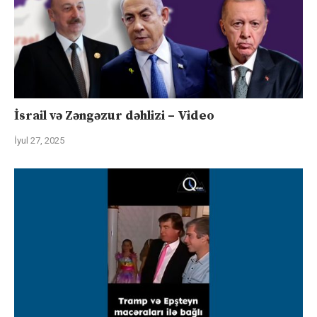
İsrail və Zəngəzur dəhlizi – Video
İyul 27, 2025