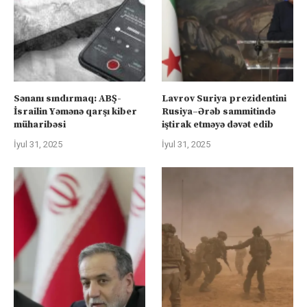
Sənanı sındırmaq: ABŞ-
Lavrov Suriya prezidentini
İsrailin Yəmənə qarşı kiber
Rusiya–Ərəb sammitində
müharibəsi
iştirak etməyə dəvət edib
İyul 31, 2025
İyul 31, 2025