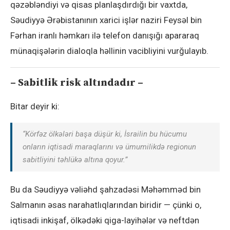
qəzəbləndiyi və qisas planlaşdırdığı bir vaxtda,
Səudiyyə Ərəbistanının xarici işlər naziri Feysəl bin
Fərhan iranlı həmkarı ilə telefon danışığı apararaq
münaqişələrin dialoqla həllinin vacibliyini vurğulayıb.
– Sabitlik risk altındadır –
Bitar deyir ki:
“Körfəz ölkələri başa düşür ki, İsrailin bu hücumu
onların iqtisadi maraqlarını və ümumilikdə regionun
sabitliyini təhlükə altına qoyur.”
Bu da Səudiyyə vəliəhd şahzadəsi Məhəmməd bin
Salmanın əsas narahatlıqlarından biridir — çünki o,
iqtisadi inkişaf, ölkədəki qiga-layihələr və neftdən