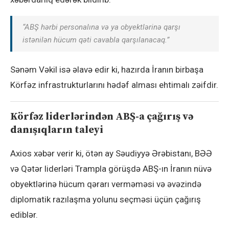
“ABŞ hərbi personalına və ya obyektlərinə qarşı
istənilən hücum qəti cavabla qarşılanacaq.”
Sənəm Vəkil isə əlavə edir ki, hazırda İranın birbaşa
Körfəz infrastrukturlarını hədəf alması ehtimalı zəifdir.
Körfəz liderlərindən ABŞ-a çağırış və
danışıqların taleyi
Axios xəbər verir ki, ötən ay Səudiyyə Ərəbistanı, BƏƏ
və Qətər liderləri Trampla görüşdə ABŞ-ın İranın nüvə
obyektlərinə hücum qərarı verməməsi və əvəzində
diplomatik razılaşma yolunu seçməsi üçün çağırış
ediblər.