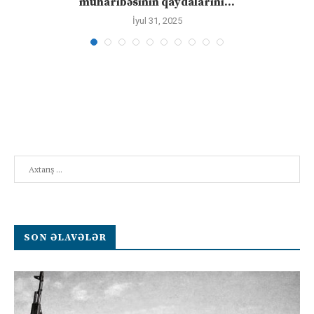
müharibəsinin qaydalarını...
İyul 31, 2025
Search
SON ƏLAVƏLƏR