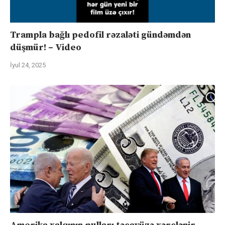
Trampla bağlı pedofil rəzaləti gündəmdən
düşmür! – Video
İyul 24, 2025