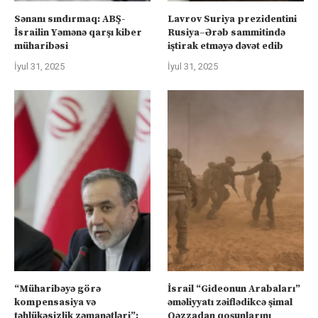
Sənanı sındırmaq: ABŞ-
Lavrov Suriya prezidentini
İsrailin Yəmənə qarşı kiber
Rusiya–Ərəb sammitində
müharibəsi
iştirak etməyə dəvət edib
İyul 31, 2025
İyul 31, 2025
“Müharibəyə görə
İsrail “Gideonun Arabaları”
kompensasiya və
əməliyyatı zəiflədikcə şimal
təhlükəsizlik zəmanətləri”:
Qəzzadan qoşunlarını