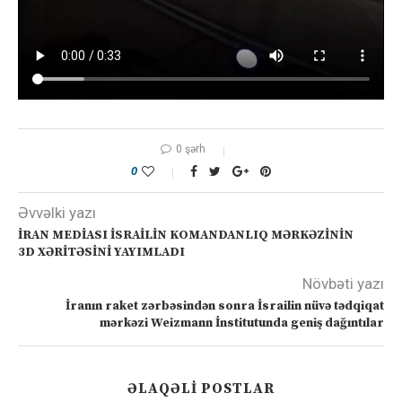
0 şərh
0
Əvvəlki yazı
İRAN MEDİASI İSRAİLİN KOMANDANLIQ MƏRKƏZİNİN
3D XƏRİTƏSİNİ YAYIMLADI
Növbəti yazı
İranın raket zərbəsindən sonra İsrailin nüvə tədqiqat
mərkəzi Weizmann İnstitutunda geniş dağıntılar
ƏLAQƏLI POSTLAR