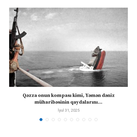
n
Qəzza onun kompası kimi, Yəmən dəniz
S
müharibəsinin qaydalarını...
İyul 31, 2025