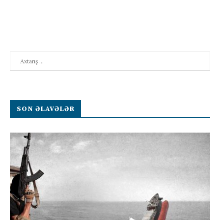
Search
SON ƏLAVƏLƏR