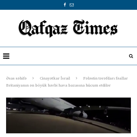
Əsas səhifə
Cinayətkar İsrail
Fələstin tərəfdarı fəallar
Britaniyanın ən böyük hərbi hava bazasına hücum etdilər