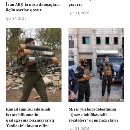
İran ABŞ-la nüvə danışıqları
çıxarır
üçün şərtlər qoyur
İyul 31, 2025
İyul 31, 2025
Kanadanın İsrailə silah
Misir yüzlərlə fələstinlini
ixracı hökumətin
“Qəzza təhlükəsizlik
qadağasına baxmayaraq
vəzifələri” üçün hazırlayır
‘fasiləsiz’ davam edir:
İyul 31, 2025