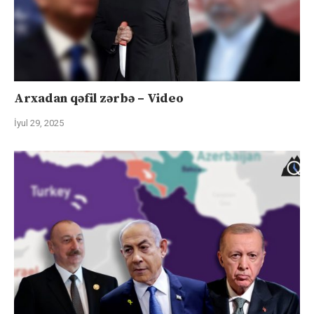
Arxadan qəfil zərbə – Video
İyul 29, 2025