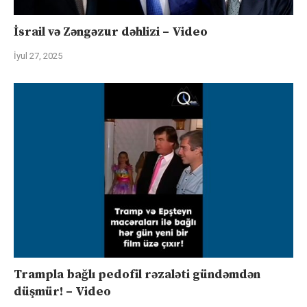
İsrail və Zəngəzur dəhlizi – Video
İyul 27, 2025
Trampla bağlı pedofil rəzaləti gündəmdən
düşmür! – Video