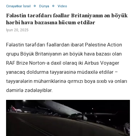
Cinayətkar İsrail
Dünya
Video
Fələstin tərəfdarı fəallar Britaniyanın ən böyük
hərbi hava bazasına hücum etdilər
İyun 20, 2025
Fələstin tərəfdarı fəallardan ibarət Palestine Action
qrupu Böyük Britaniyanın ən böyük hava bazası olan
RAF Brize Norton-a daxil olaraq iki Airbus Voyager
yanacaq doldurma təyyarəsinə müdaxilə etdilər –
təyyarələrin mühərriklərinə qırmızı boya sıxıb və onları
dəmirlə zədələyiblər.