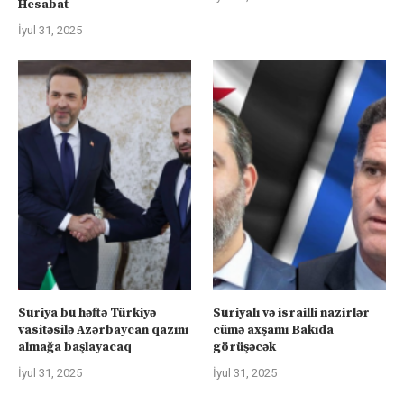
Hesabat
İyul 31, 2025
Suriya bu həftə Türkiyə
Suriyalı və israilli nazirlər
vasitəsilə Azərbaycan qazını
cümə axşamı Bakıda
almağa başlayacaq
görüşəcək
İyul 31, 2025
İyul 31, 2025