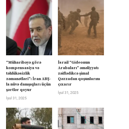
“Müharibəyə görə
İsrail “Gideonun
kompensasiya və
Arabaları” əməliyyatı
təhlükəsizlik
zəiflədikcə şimal
zəmanətləri”: İran ABŞ-
Qəzzadan qoşunlarını
la nüvə danışıqları üçün
çıxarır
şərtlər qoyur
İyul 31, 2025
İyul 31, 2025