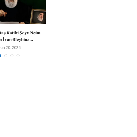
Baş Katibi Şeyx Nəim
 İran Əleyhinə...
yun 20, 2025