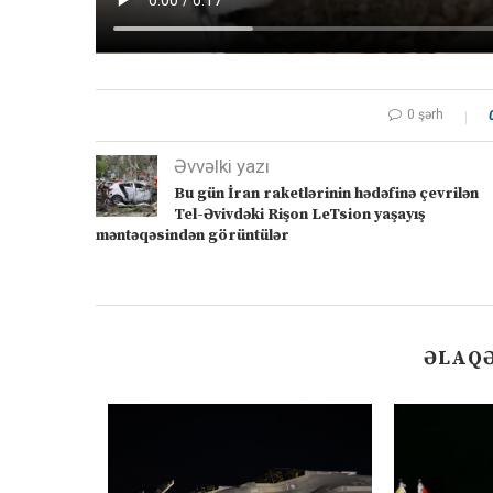
0 şərh
Əvvəlki yazı
Bu gün İran raketlərinin hədəfinə çevrilən
Tel-Əvivdəki Rişon LeTsion yaşayış
məntəqəsindən görüntülər
ƏLAQƏ