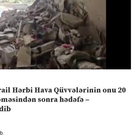
rail Hərbi Hava Qüvvələrinin onu 20
əməsindən sonra hədəfə –
edib
b.