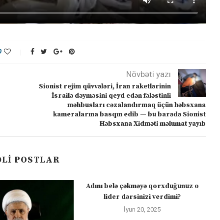
0
Növbəti yazı
Sionist rejim qüvvələri, İran raketlərinin
İsrailə dəyməsini qeyd edən fələstinli
məhbusları cəzalandırmaq üçün həbsxana
kameralarına basqın edib — bu barədə Sionist
Həbsxana Xidməti məlumat yayıb
LI POSTLAR
Adını belə çəkməyə qorxduğunuz o
lider dərsinizi verdimi?
İyun 20, 2025