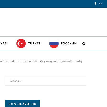
YASI
TÜRKÇE
PУССКИЙ
ilməməsindən sonra hədəfə – Qeysəriyyə bölgəsində – dalış
Search
SON ƏLAVƏLƏR