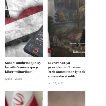
Sənanı sındırmaq: ABŞ-
Lavrov Suriya
İsrailin Yəmənə qarşı
prezidentini Rusiya–
kiber müharibəsi
Ərəb sammitində iştirak
etməyə dəvət edib
İyul 31, 2025
İyul 31, 2025