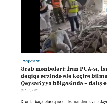
Kateqoriyasız
Ərəb mənbələri: İran PUA-sı, İs
dəqiqə ərzində ələ keçirə bilm
Qeysəriyyə bölgəsində – dalış 
İyun 16, 2025
Dron birbaşa olaraq israilli komandirin evinə dəyi