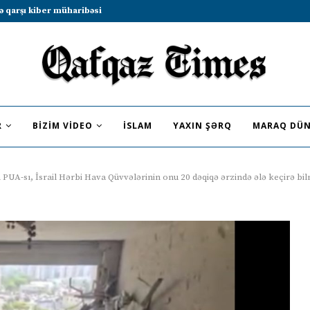
b sammitində iştirak etməyə dəvət...
R
BIZIM VIDEO
İSLAM
YAXIN ŞƏRQ
MARAQ DÜN
 PUA-sı, İsrail Hərbi Hava Qüvvələrinin onu 20 dəqiqə ərzində ələ keçirə b