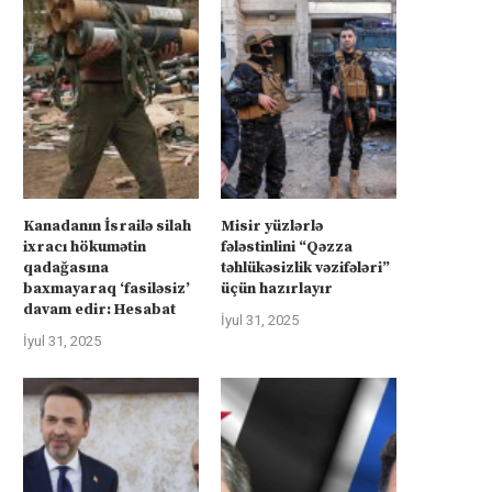
İran raketi Likud üzvü və keçmiş
İranın ağır raket hücumund
Ətraf Mühit...
sonra işğal altındakı mərkəzi
İyun 19, 2025
İyun 16, 2025
Kanadanın İsrailə silah
Misir yüzlərlə
ixracı hökumətin
fələstinlini “Qəzza
qadağasına
təhlükəsizlik vəzifələri”
baxmayaraq ‘fasiləsiz’
üçün hazırlayır
davam edir: Hesabat
İyul 31, 2025
İyul 31, 2025