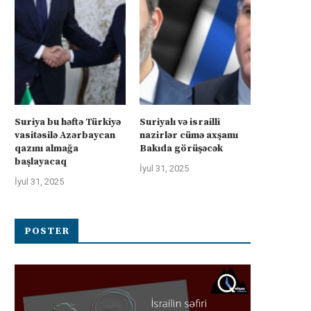
Suriya bu həftə Türkiyə
Suriyalı və israilli
vasitəsilə Azərbaycan
nazirlər cümə axşamı
qazını almağa
Bakıda görüşəcək
başlayacaq
İyul 31, 2025
İyul 31, 2025
POSTER