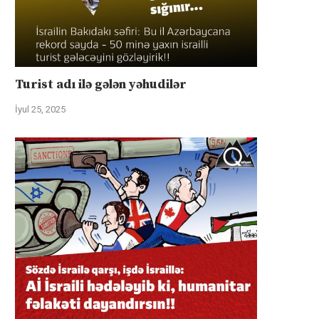
Turist adı ilə gələn yəhudilər
İyul 25, 2025