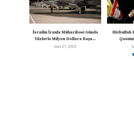
n cənubunda
İsrailin İranla Müharibəsi Gündə
Hizbullah 
şa...
Yüzlərlə Milyon Dollara Başa...
Qasimin
İyun 21, 2025
İ