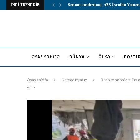
İNDİ TRENDDİR
Lavrov Suriya prezidentini Rusiya–Ərə
ƏSAS SƏHIFƏ
DÜNYA
ÖLKƏ
POSTE
Əsas səhifə
Kateqoriyasız
Ərəb mənbələri: İran
edib