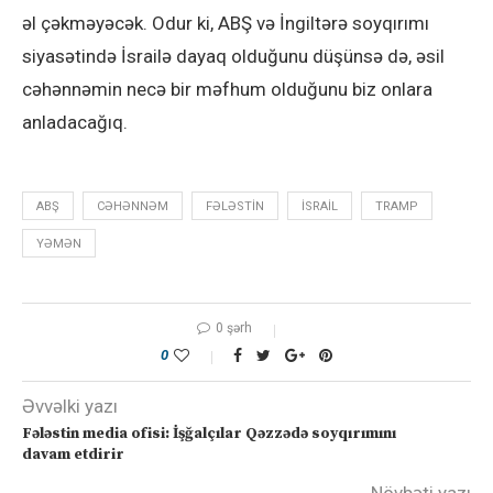
əl çəkməyəcək. Odur ki, ABŞ və İngiltərə soyqırımı
siyasətində İsrailə dayaq olduğunu düşünsə də, əsil
cəhənnəmin necə bir məfhum olduğunu biz onlara
anladacağıq.
ABŞ
CƏHƏNNƏM
FƏLƏSTIN
ISRAIL
TRAMP
YƏMƏN
0 şərh
0
Əvvəlki yazı
Fələstin media ofisi: İşğalçılar Qəzzədə soyqırımını
davam etdirir