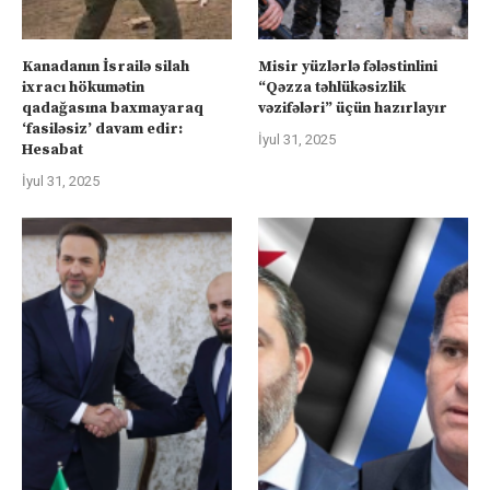
Kanadanın İsrailə silah
Misir yüzlərlə fələstinlini
ixracı hökumətin
“Qəzza təhlükəsizlik
qadağasına baxmayaraq
vəzifələri” üçün hazırlayır
‘fasiləsiz’ davam edir:
İyul 31, 2025
Hesabat
İyul 31, 2025