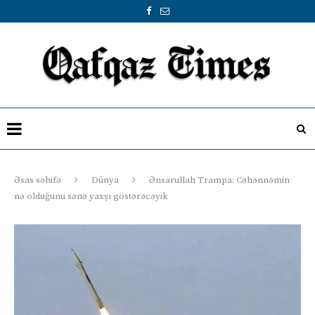
Əsas səhifə
Dünya
Ənsarullah Trampa: Cəhənnəmin
nə olduğunu sənə yaxşı göstərəcəyik