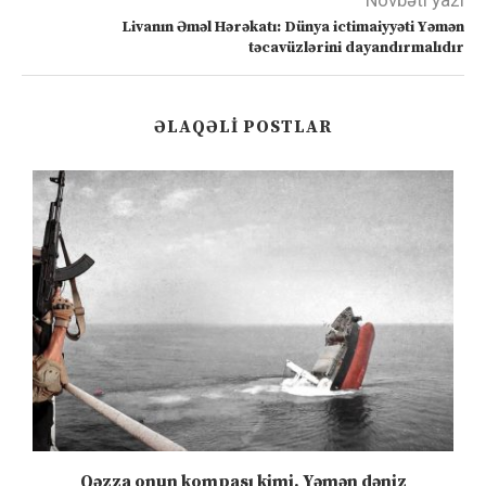
Növbəti yazı
Livanın Əməl Hərəkatı: Dünya ictimaiyyəti Yəmən
təcavüzlərini dayandırmalıdır
ƏLAQƏLI POSTLAR
”
Qəzza onun kompası kimi, Yəmən dəniz
S