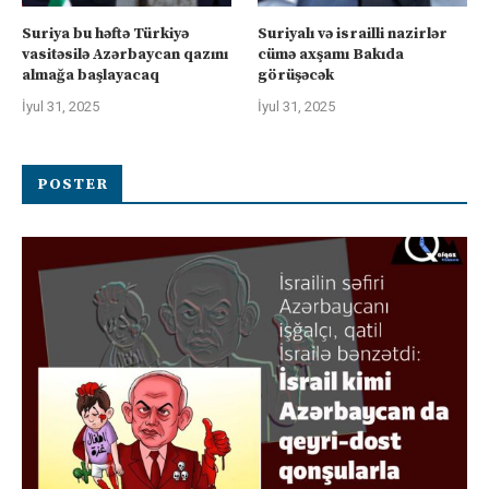
Suriya bu həftə Türkiyə
Suriyalı və israilli nazirlər
vasitəsilə Azərbaycan qazını
cümə axşamı Bakıda
almağa başlayacaq
görüşəcək
İyul 31, 2025
İyul 31, 2025
POSTER