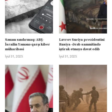
Sənanı sındırmaq: ABŞ-
Lavrov Suriya prezidentini
İsrailin Yəmənə qarşı kiber
Rusiya–Ərəb sammitində
müharibəsi
iştirak etməyə dəvət edib
İyul 31, 2025
İyul 31, 2025