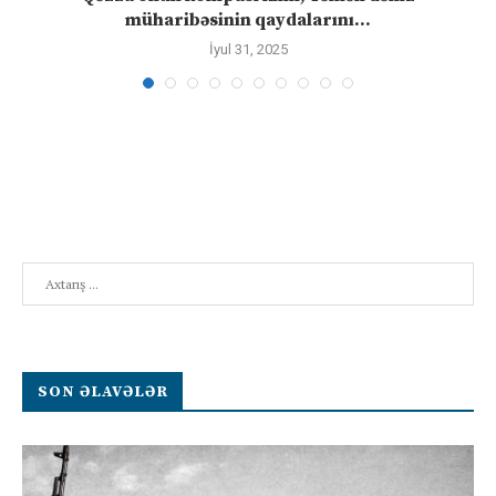
müharibəsinin qaydalarını...
İyul 31, 2025
Search
SON ƏLAVƏLƏR