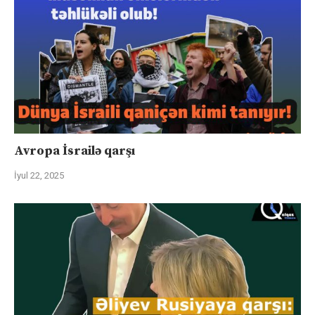
Avropa İsrailə qarşı
İyul 22, 2025