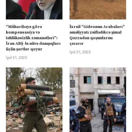
“Müharibəyə görə
İsrail “Gideonun Arabaları”
kompensasiya və
əməliyyatı zəiflədikcə şimal
təhlükəsizlik zəmanətləri”:
Qəzzadan qoşunlarını
İran ABŞ-la nüvə danışıqları
çıxarır
üçün şərtlər qoyur
İyul 31, 2025
İyul 31, 2025