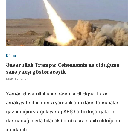
Dünya
Ənsarullah Trampa: Cəhənnəmin nə olduğunu
sənə yaxşı göstərəcəyik
Mart 17, 2025
Yəmən Ənsarullahunun rəsmisi Əl Əqsa Tufanı
əməliyyatından sonra yəmənlilərin dərin təcrübələr
qazandığını vurğulayaraq ABŞ hərbi düşərgələrini
darmadağın edə biləcək bombalara sahib olduğunu
xatırladıb.