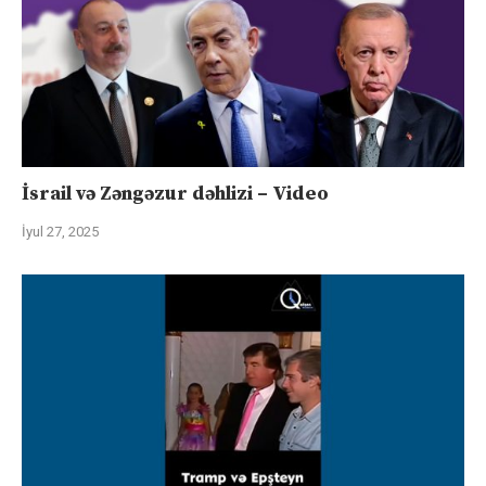
İsrail və Zəngəzur dəhlizi – Video
İyul 27, 2025