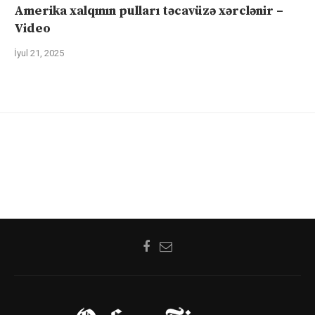
Amerika xalqının pulları təcavüzə xərclənir –
Video
İyul 21, 2025