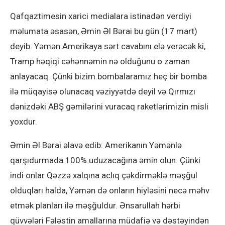
Qafqaztimesin xarici medialara istinadən verdiyi
məlumata əsasən, Əmin Əl Bərai bu gün (17 mart)
deyib: Yəmən Amerikaya sərt cavabını elə verəcək ki,
Tramp həqiqi cəhənnəmin nə olduğunu o zaman
anlayacaq. Çünki bizim bombalaramız heç bir bomba
ilə müqayisə olunacaq vəziyyətdə deyil və Qırmızı
dənizdəki ABŞ gəmilərini vuracaq raketlərimizin misli
yoxdur.
Əmin Əl Bərai əlavə edib: Amerikanın Yəmənlə
qarşıdurmada 100% uduzacağına əmin olun. Çünki
indi onlar Qəzzə xalqına aclıq çəkdirməklə məşğul
olduqları halda, Yəmən də onların hiyləsini necə məhv
etmək planları ilə məşğuldur. Ənsarullah hərbi
qüvvələri Fələstin amallarına müdafiə və dəstəyindən