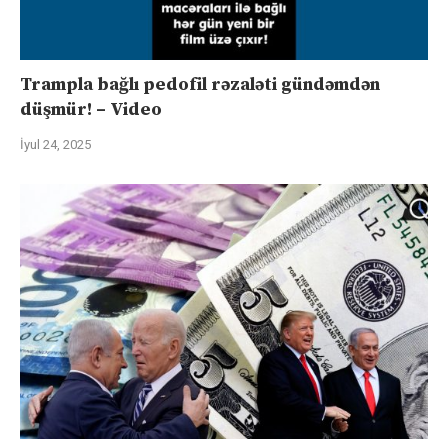
Trampla bağlı pedofil rəzaləti gündəmdən
düşmür! – Video
İyul 24, 2025