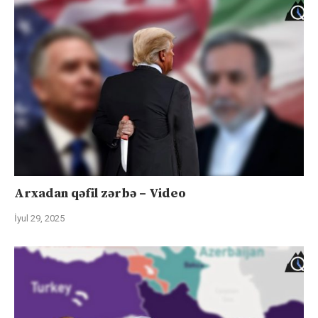
Arxadan qəfil zərbə – Video
İyul 29, 2025