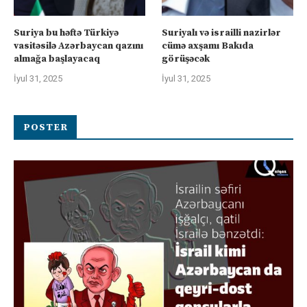
Suriya bu həftə Türkiyə
Suriyalı və israilli nazirlər
vasitəsilə Azərbaycan qazını
cümə axşamı Bakıda
almağa başlayacaq
görüşəcək
İyul 31, 2025
İyul 31, 2025
POSTER