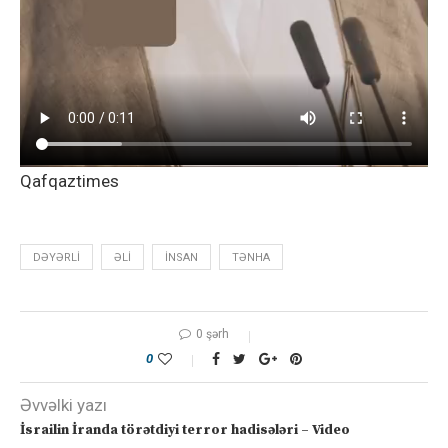
Qafqaztimes
DƏYƏRLI
ƏLI
İNSAN
TƏNHA
0 şərh
0
Əvvəlki yazı
İsrailin İranda törətdiyi terror hadisələri – Video