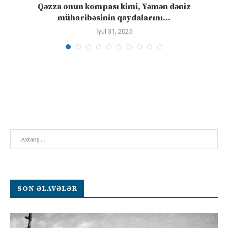
”
Qəzza onun kompası kimi, Yəmən dəniz
S
müharibəsinin qaydalarını...
İyul 31, 2025
Search
SON ƏLAVƏLƏR