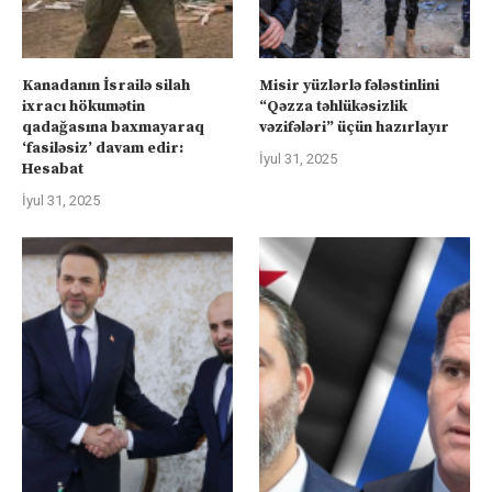
Kanadanın İsrailə silah
Misir yüzlərlə fələstinlini
ixracı hökumətin
“Qəzza təhlükəsizlik
qadağasına baxmayaraq
vəzifələri” üçün hazırlayır
‘fasiləsiz’ davam edir:
İyul 31, 2025
Hesabat
İyul 31, 2025