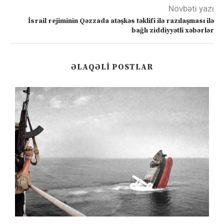
Növbəti yazı
İsrail rejiminin Qəzzada atəşkəs təklifi ilə razılaşması ilə
bağlı ziddiyyətli xəbərlər
ƏLAQƏLI POSTLAR