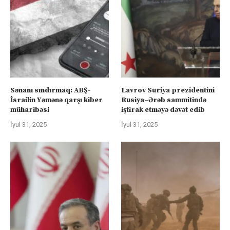
Sənanı sındırmaq: ABŞ-
Lavrov Suriya prezidentini
İsrailin Yəmənə qarşı kiber
Rusiya–Ərəb sammitində
müharibəsi
iştirak etməyə dəvət edib
İyul 31, 2025
İyul 31, 2025