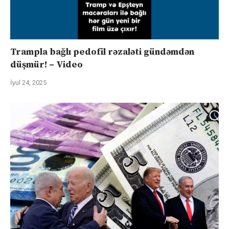
Trampla bağlı pedofil rəzaləti gündəmdən
düşmür! – Video
İyul 24, 2025