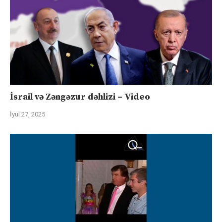
İsrail və Zəngəzur dəhlizi – Video
İyul 27, 2025