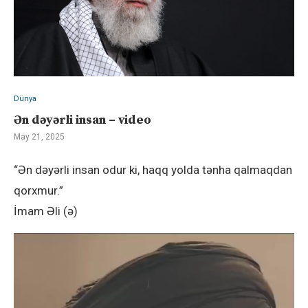
Dünya
Ən dəyərli insan – video
May 21, 2025
“Ən dəyərli insan odur ki, haqq yolda tənha qalmaqdan
qorxmur.”
İmam Əli (ə)