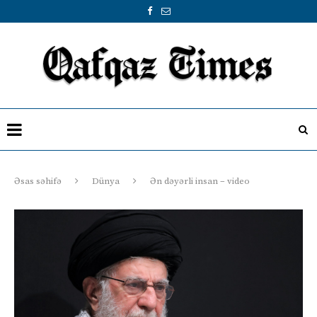
Əsas səhifə
Dünya
Ən dəyərli insan – video