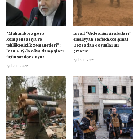
“Müharibəyə görə
İsrail “Gideonun Arabaları”
kompensasiya və
əməliyyatı zəiflədikcə şimal
təhlükəsizlik zəmanətləri”:
Qəzzadan qoşunlarını
İran ABŞ-la nüvə danışıqları
çıxarır
üçün şərtlər qoyur
İyul 31, 2025
İyul 31, 2025