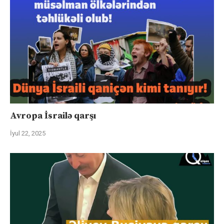
Avropa İsrailə qarşı
İyul 22, 2025