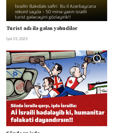
Turist adı ilə gələn yəhudilər
İyul 25, 2025