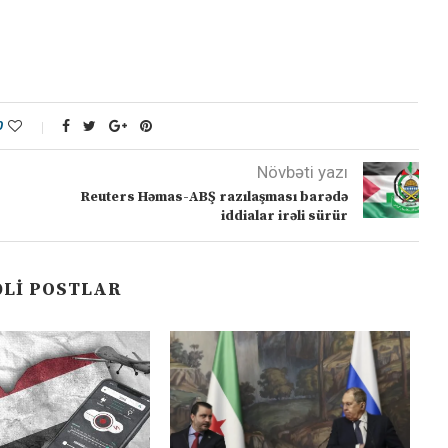
0
Növbəti yazı
Reuters Həmas-ABŞ razılaşması barədə
iddialar irəli sürür
LI POSTLAR