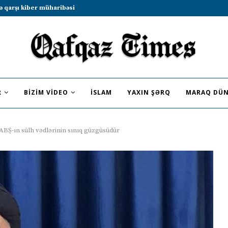
b sammitində iştirak etməyə dəvət...
R
BIZIM VIDEO
İSLAM
YAXIN ŞƏRQ
MARAQ DÜN
BŞ-ın sülh vədlərinin sınıq güzgüsüdür