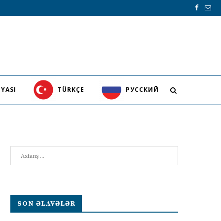
YASI
TÜRKÇE
PУССКИЙ
Search
SON ƏLAVƏLƏR