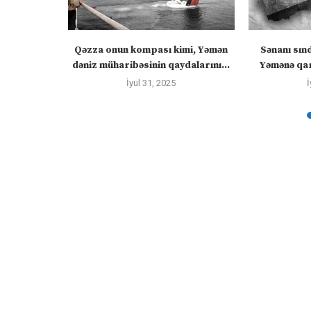
 “silahları
Qəzza onun kompası kimi, Yəmən
Sənanı sın
zadakı...
dəniz müharibəsinin qaydalarını...
Yəmənə qar
İyul 31, 2025
İ