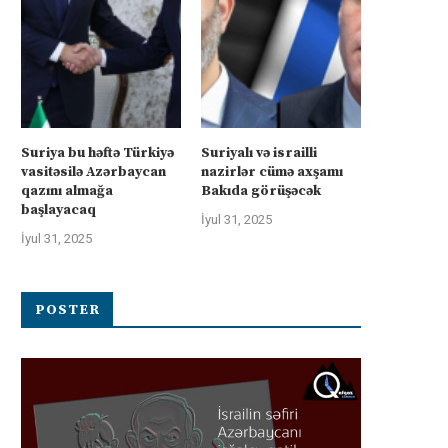
Suriya bu həftə Türkiyə
Suriyalı və israilli
vasitəsilə Azərbaycan
nazirlər cümə axşamı
qazını almağa
Bakıda görüşəcək
başlayacaq
İyul 31, 2025
İyul 31, 2025
POSTER