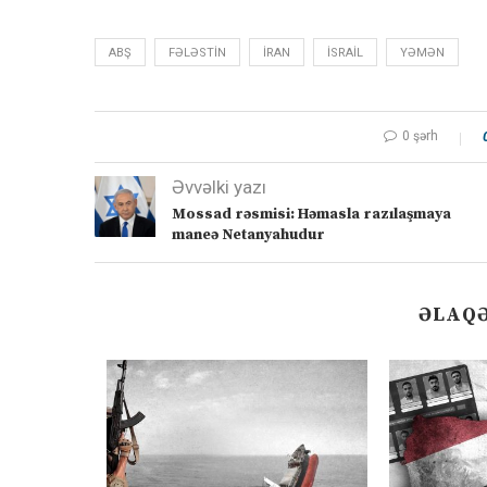
ABŞ
FƏLƏSTIN
IRAN
ISRAIL
YƏMƏN
0 şərh
Əvvəlki yazı
Mossad rəsmisi: Həmasla razılaşmaya
maneə Netanyahudur
ƏLAQƏ