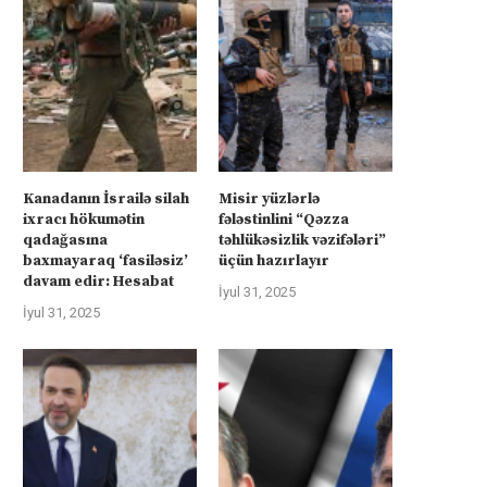
üharibəyə görə kompensasiya və
Kanadanın İsrailə silah ixra
təhlükəsizlik zəmanətləri”: İran
hökumətin qadağasına baxma
ABŞ-la...
‘fasiləsiz’...
İyul 31, 2025
İyul 31, 2025
Kanadanın İsrailə silah
Misir yüzlərlə
ixracı hökumətin
fələstinlini “Qəzza
qadağasına
təhlükəsizlik vəzifələri”
baxmayaraq ‘fasiləsiz’
üçün hazırlayır
davam edir: Hesabat
İyul 31, 2025
İyul 31, 2025