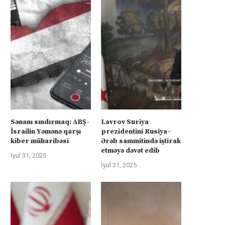
Sənanı sındırmaq: ABŞ-
Lavrov Suriya
İsrailin Yəmənə qarşı
prezidentini Rusiya–
kiber müharibəsi
Ərəb sammitində iştirak
etməyə dəvət edib
İyul 31, 2025
İyul 31, 2025