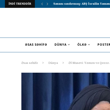
İNDİ TRENDDİR
Lavrov Suriya prezidentini Rusiya–Ərə
ƏSAS SƏHIFƏ
DÜNYA
ÖLKƏ
POSTE
Əsas səhifə
Dünya
Əl Musəvi: Yəmən və Qəzzə A