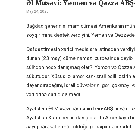
Əl Musəvi: Yəmən və Qəzzə ABŞ-
May 24, 2025
Bağdad şəhərinin imam cüməsi Amerikanın mühari
soyqırımına dəstək verdiyini, Yəmən və Qəzzədə 
Qafqaztimesin xarici medialara istinadən verdiy
dünən (23 may) cümə namazı xütbəsində deyib: 
sülhdən necə danışmaq olar?. Yəmən və Qəzza Am
sübutudur. Xüsusilə, amerikan-israil əsilli əsi
dayandıracağını, İsrail qüvvələrini geri çəkməyi
vədlərinə sadiq qalmadı.
Ayətullah Əl Musəvi həmçinin İran-ABŞ nüvə müza
Ayətullah Xamenei bu danışıqlarda Amerikaya he
sayıq hərəkət etməli olduğu prinsipində israrlıdır