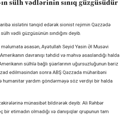
ın sülh vədlərinin sınıq güzgüsüdür
bə xislətini tənqid edərək sionist rejimin Qəzzədə
sülh vədli güzgüsünün sındığını deyib.
i məlumata əsasən, Ayətullah Seyid Yasin Əl Musəvi
Amerikanın davranışı təhdid və məhvə əsaslandığı halda
erikanın sülhlə bağlı şüarlarının uğursuzluğunun bariz
rin azad edilməsindən sonra ABŞ Qəzzada müharibəni
 və humanitar yardım göndərməyə söz verdiyi bir halda
kirələrinə münasibət bildirərək deyib: Ali Rəhbər
ç bir etimadın olmadığı və danışıqlar qrupunun tam
.