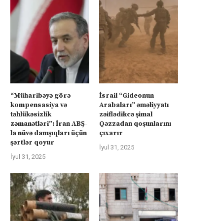
“Müharibəyə görə
İsrail “Gideonun
kompensasiya və
Arabaları” əməliyyatı
təhlükəsizlik
zəiflədikcə şimal
zəmanətləri”: İran ABŞ-
Qəzzadan qoşunlarını
la nüvə danışıqları üçün
çıxarır
şərtlər qoyur
İyul 31, 2025
İyul 31, 2025