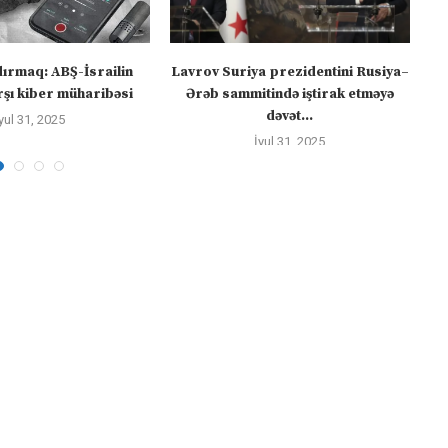
dırmaq: ABŞ-İsrailin
Lavrov Suriya prezidentini Rusiya–
“M
şı kiber müharibəsi
Ərəb sammitində iştirak etməyə
dəvət...
yul 31, 2025
İyul 31, 2025