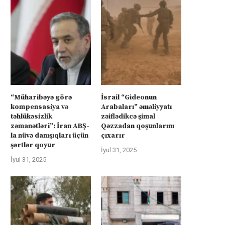
“Müharibəyə görə
İsrail “Gideonun
kompensasiya və
Arabaları” əməliyyatı
təhlükəsizlik
zəiflədikcə şimal
zəmanətləri”: İran ABŞ-
Qəzzadan qoşunlarını
la nüvə danışıqları üçün
çıxarır
şərtlər qoyur
İyul 31, 2025
İyul 31, 2025