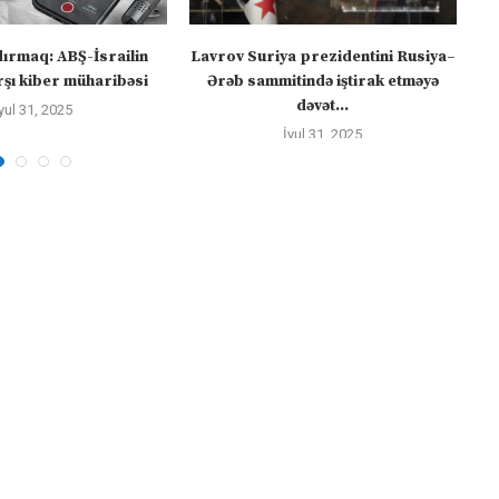
dırmaq: ABŞ-İsrailin
Lavrov Suriya prezidentini Rusiya–
“M
şı kiber müharibəsi
Ərəb sammitində iştirak etməyə
dəvət...
yul 31, 2025
İyul 31, 2025