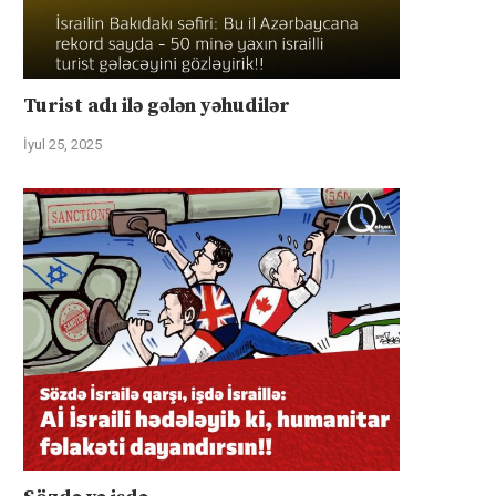
Turist adı ilə gələn yəhudilər
İyul 25, 2025