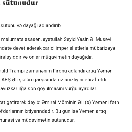
n sütunudur
 sütunu və dayağı adlandırıb.
i məlumata əsasən, ayətullah Seyid Yasin Əl Musəvi
ətə dəvət edərək xarici imperialistlərlə mübarizəyə
irəlayiqdir və onlar müqavimətin dayağıdır.
onald Trampı zəmanənim Fironu adlandıraraq Yəmən
Ş Əli şiələri qarşısında öz acizliyini etiraf etdi.
vüzkarlılğa son qoyulmasını vurğulayırdılar.
tat gətirərək deyib: Əmirəl Möminin Əli (ə) Yəməni fəth
darlarının ixtiyarındadır. Bu gün isə Yəmən artıq
 nümunəsi və müqavimətin sütunudur.