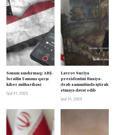
Sənanı sındırmaq: ABŞ-
Lavrov Suriya
İsrailin Yəmənə qarşı
prezidentini Rusiya–
kiber müharibəsi
Ərəb sammitində iştirak
etməyə dəvət edib
İyul 31, 2025
İyul 31, 2025