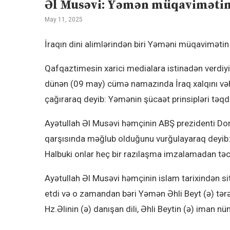
Əl Musəvi: Yəmən müqaviməti
May 11, 2025
İraqın dini alimlərindən biri Yəməni müqavimətin
Qafqaztimesin xarici medialara istinadən verdiy
dünən (09 may) cümə namazında İraq xalqını vəhd
çağıraraq deyib: Yəmənin şücaət prinsipləri təqd
Ayətullah Əl Musəvi həmçinin ABŞ prezidenti D
qarşısında məğlub olduğunu vurğulayaraq deyib: AB
Halbuki onlar heç bir razılaşma imzalamadan təca
Ayətullah Əl Musəvi həmçinin islam tarixindən si
etdi və o zamandan bəri Yəmən Əhli Beyt (ə) tərəf
Hz.Əlinin (ə) danışan dili, Əhli Beytin (ə) iman