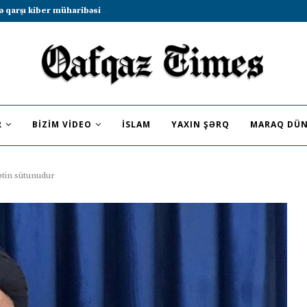
b sammitində iştirak etməyə dəvət...
R
BIZIM VIDEO
İSLAM
YAXIN ŞƏRQ
MARAQ DÜN
tin sütunudur