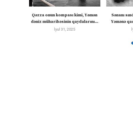
 “silahları
Qəzza onun kompası kimi, Yəmən
Sənanı sın
zadakı...
dəniz müharibəsinin qaydalarını...
Yəmənə qar
İyul 31, 2025
İ