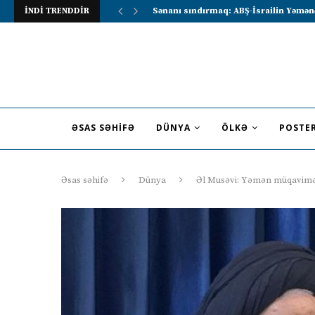
İNDİ TRENDDİR
Lavrov Suriya prezidentini Rusiya–Ərə
ƏSAS SƏHIFƏ
DÜNYA
ÖLKƏ
POSTE
Əsas səhifə
Dünya
Əl Musəvi: Yəmən müqavimə