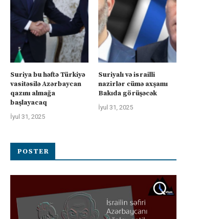
Suriya bu həftə Türkiyə
Suriyalı və israilli
vasitəsilə Azərbaycan
nazirlər cümə axşamı
qazını almağa
Bakıda görüşəcək
başlayacaq
İyul 31, 2025
İyul 31, 2025
POSTER