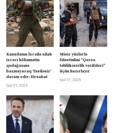
üharibəyə görə kompensasiya və
Kanadanın İsrailə silah ixra
təhlükəsizlik zəmanətləri”: İran
hökumətin qadağasına baxma
ABŞ-la...
‘fasiləsiz’...
İyul 31, 2025
İyul 31, 2025
Kanadanın İsrailə silah
Misir yüzlərlə
ixracı hökumətin
fələstinlini “Qəzza
qadağasına
təhlükəsizlik vəzifələri”
baxmayaraq ‘fasiləsiz’
üçün hazırlayır
davam edir: Hesabat
İyul 31, 2025
İyul 31, 2025