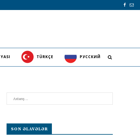
YASI
TÜRKÇE
PУССКИЙ
Search
SON ƏLAVƏLƏR