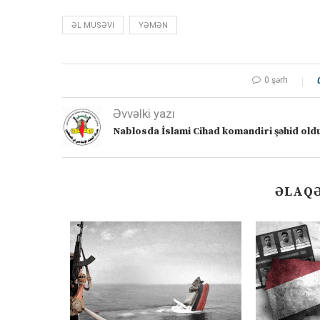
ƏL MUSƏVI
YƏMƏN
0 şərh
Əvvəlki yazı
Nablosda İslami Cihad komandiri şəhid old
ƏLAQƏ