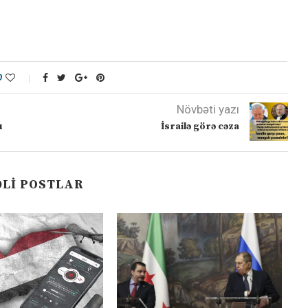
0
Növbəti yazı
u
İsrailə görə cəza
LI POSTLAR