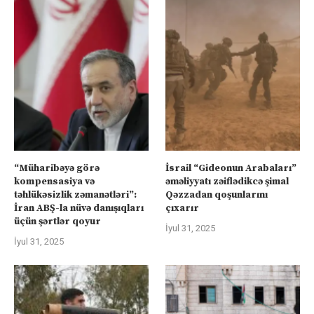
“Müharibəyə görə
İsrail “Gideonun Arabaları”
kompensasiya və
əməliyyatı zəiflədikcə şimal
təhlükəsizlik zəmanətləri”:
Qəzzadan qoşunlarını
İran ABŞ-la nüvə danışıqları
çıxarır
üçün şərtlər qoyur
İyul 31, 2025
İyul 31, 2025