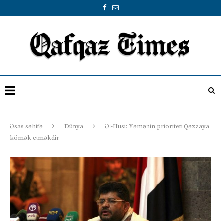
Əsas səhifə
Dünya
Əl-Husi: Yəmənin prioriteti Qəzzaya
kömək etməkdir