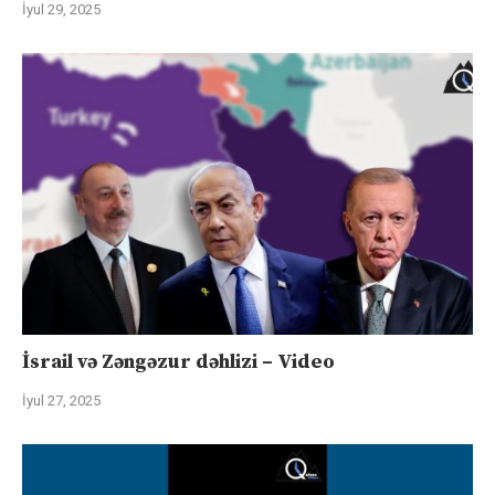
İyul 29, 2025
İsrail və Zəngəzur dəhlizi – Video
İyul 27, 2025