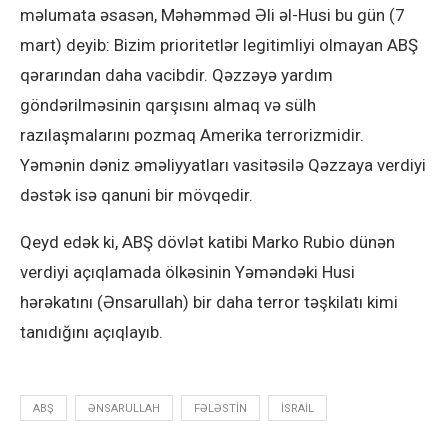
məlumata əsasən, Məhəmməd Əli əl-Husi bu gün (7
mart) deyib: Bizim prioritetlər legitimliyi olmayan ABŞ
qərarından daha vacibdir. Qəzzəyə yardım
göndərilməsinin qarşısını almaq və sülh
razılaşmalarını pozmaq Amerika terrorizmidir.
Yəmənin dəniz əməliyyatları vasitəsilə Qəzzaya verdiyi
dəstək isə qanuni bir mövqedir.
Qeyd edək ki, ABŞ dövlət katibi Marko Rubio dünən
verdiyi açıqlamada ölkəsinin Yəməndəki Husi
hərəkatını (Ənsarullah) bir daha terror təşkilatı kimi
tanıdığını açıqlayıb.
ABŞ
ƏNSARULLAH
FƏLƏSTIN
ISRAIL