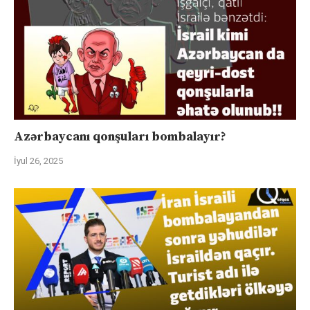
Azərbaycanı qonşuları bombalayır?
İyul 26, 2025