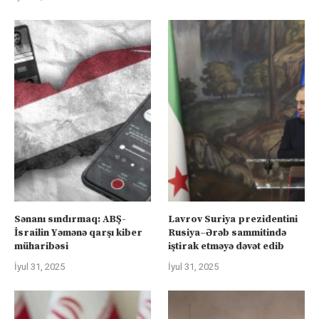
Sənanı sındırmaq: ABŞ-
Lavrov Suriya prezidentini
İsrailin Yəmənə qarşı kiber
Rusiya–Ərəb sammitində
müharibəsi
iştirak etməyə dəvət edib
İyul 31, 2025
İyul 31, 2025