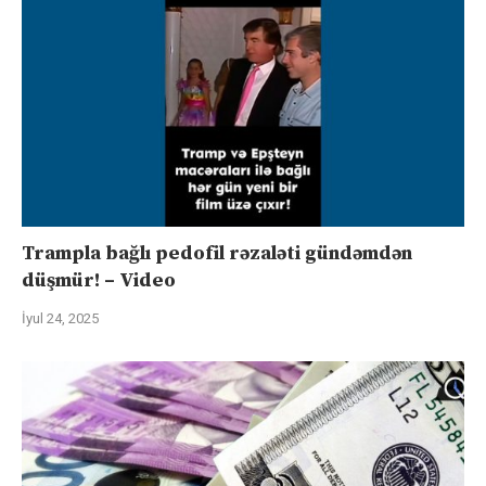
Trampla bağlı pedofil rəzaləti gündəmdən
düşmür! – Video
İyul 24, 2025