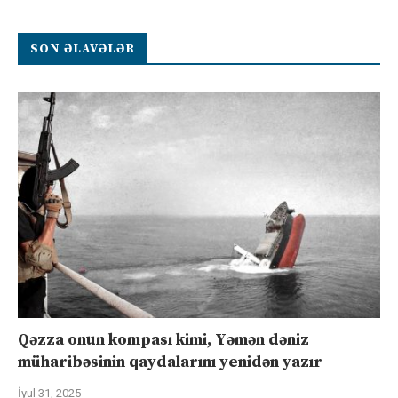
SON ƏLAVƏLƏR
Qəzza onun kompası kimi, Yəmən dəniz
müharibəsinin qaydalarını yenidən yazır
İyul 31, 2025