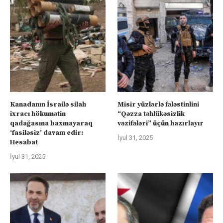
Kanadanın İsrailə silah
Misir yüzlərlə fələstinlini
ixracı hökumətin
“Qəzza təhlükəsizlik
qadağasına baxmayaraq
vəzifələri” üçün hazırlayır
‘fasiləsiz’ davam edir:
İyul 31, 2025
Hesabat
İyul 31, 2025