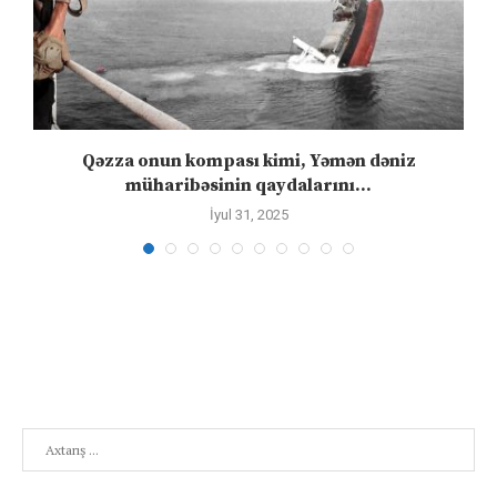
”
Qəzza onun kompası kimi, Yəmən dəniz
S
müharibəsinin qaydalarını...
İyul 31, 2025
Search