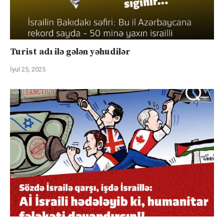
Turist adı ilə gələn yəhudilər
İyul 25, 2025