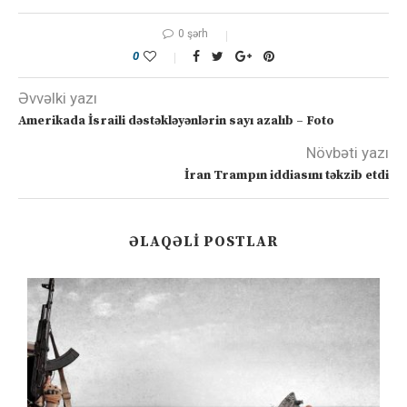
0 şərh
0
Əvvəlki yazı
Amerikada İsraili dəstəkləyənlərin sayı azalıb – Foto
Növbəti yazı
İran Trampın iddiasını təkzib etdi
ƏLAQƏLI POSTLAR