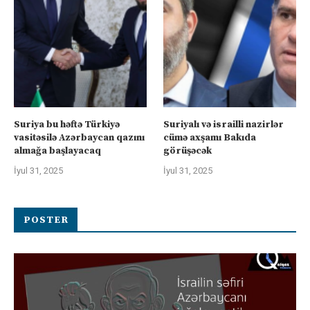
Suriya bu həftə Türkiyə
Suriyalı və israilli nazirlər
vasitəsilə Azərbaycan qazını
cümə axşamı Bakıda
almağa başlayacaq
görüşəcək
İyul 31, 2025
İyul 31, 2025
POSTER