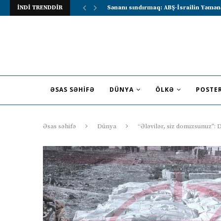
İNDİ TRENDDİR
Lavrov Suriya prezidentini Rusiya–Ərə
ƏSAS SƏHIFƏ
DÜNYA
ÖLKƏ
POSTE
Əsas səhifə
Dünya
“Ələvilər, siz donuzsunuz”: D