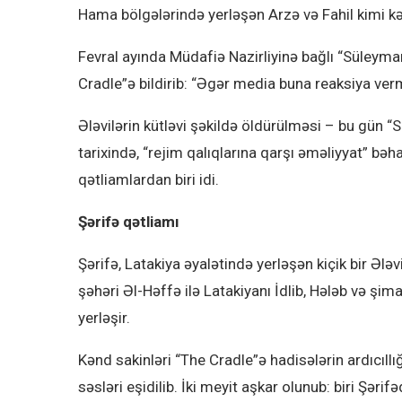
Hama bölgələrində yerləşən Arzə və Fahil kimi kən
Fevral ayında Müdafiə Nazirliyinə bağlı “Süleyma
Cradle”ə bildirib: “Əgər media buna reaksiya verm
Ələvilərin kütləvi şəkildə öldürülməsi – bu gün “S
tarixində, “rejim qalıqlarına qarşı əməliyyat” bəha
qətliamlardan biri idi.
Şərifə qətliamı
Şərifə, Latakiya əyalətində yerləşən kiçik bir Ələ
şəhəri Əl-Həffə ilə Latakiyanı İdlib, Hələb və şim
yerləşir.
Kənd sakinləri “The Cradle”ə hadisələrin ardıcıllı
səsləri eşidilib. İki meyit aşkar olunub: biri Şəri