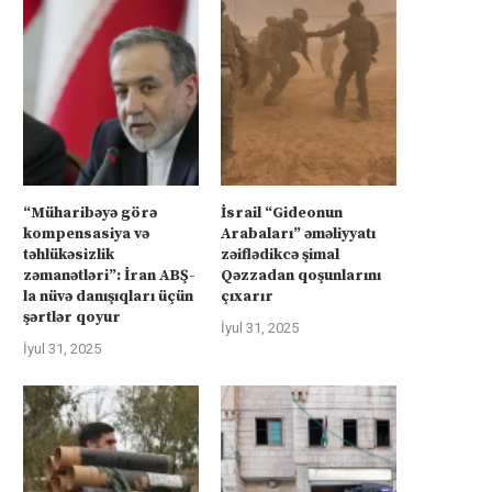
“Müharibəyə görə
İsrail “Gideonun
kompensasiya və
Arabaları” əməliyyatı
təhlükəsizlik
zəiflədikcə şimal
zəmanətləri”: İran ABŞ-
Qəzzadan qoşunlarını
la nüvə danışıqları üçün
çıxarır
şərtlər qoyur
İyul 31, 2025
İyul 31, 2025