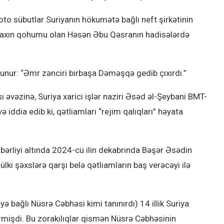
oto sübutlar Suriyanın hökumətə bağlı neft şirkətinin
 yaxın qohumu olan Həsən Əbu Qəsranın hadisələrdə
lunur: “Əmr zənciri birbaşa Dəməşqə gedib çıxırdı.”
ı əvəzinə, Suriya xarici işlər naziri Əsəd əl-Şeybani BMT-
ə iddia edib ki, qətliamları “rejim qalıqları” həyata
bərliyi altında 2024-cü ilin dekabrında Bəşər Əsədin
ki şəxslərə qarşı belə qətliamların baş verəcəyi ilə
ə bağlı Nüsrə Cəbhəsi kimi tanınırdı) 14 illik Suriya
rmişdi. Bu zorakılıqlar qismən Nüsrə Cəbhəsinin