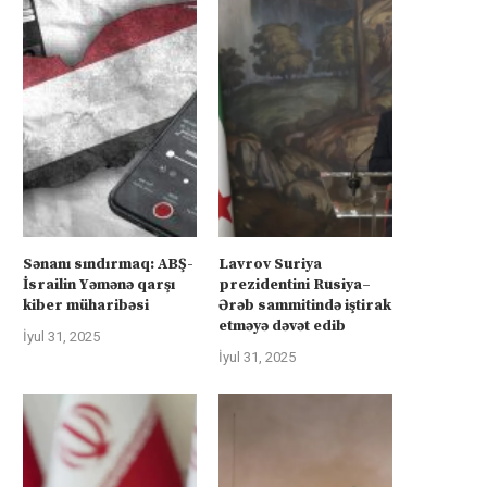
Sənanı sındırmaq: ABŞ-
Lavrov Suriya
İsrailin Yəmənə qarşı
prezidentini Rusiya–
kiber müharibəsi
Ərəb sammitində iştirak
etməyə dəvət edib
İyul 31, 2025
İyul 31, 2025