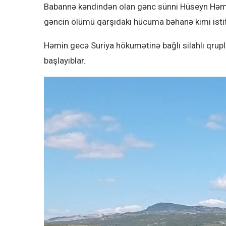
Babannə kəndindən olan gənc sünni Hüseyn Həmşo.
gəncin ölümü qarşıdakı hücuma bəhanə kimi isti
Həmin gecə Suriya hökumətinə bağlı silahlı qrupl
başlayıblar.