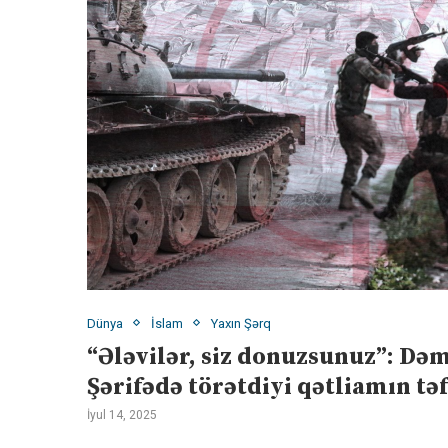
Dünya
İslam
Yaxın Şərq
“Ələvilər, siz donuzsunuz”: Dəm
Şərifədə törətdiyi qətliamın tə
İyul 14, 2025