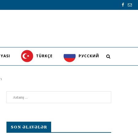
YASI
TÜRKÇE
PУССКИЙ
rı
Search
SON ƏLAVƏLƏR