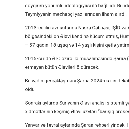
soyqırım yönümlü ideologiyası ilə bağlı idi. Bu id
Teymiyyənin məzhəbçi yazılarından ilham alırdı.
2013-cü ilin avqustunda Nüsrə Cəbhəsi, İŞİD və
bölgəsindəki on Ələvi kəndinə hücum etmiş, Hu
– 57 qadın, 18 uşaq və 14 yaşlı kişini qətlə yeti
2015-ci ildə Əl-Cəzirə ilə müsahibəsində Şaraa (o
etməyən bütün Ələviləri öldürəcək.
Bu vədin gerçəkləşməsi Şaraa 2024-cü ilin de
oldu.
Sonrakı aylarda Suriyanın Ələvi əhalisi sistemli ş
xidmətlərinin keçmiş Ələvi üzvləri “barışıq proses
Yanvar və fevral aylarında Şaraa rəhbərliyindəki