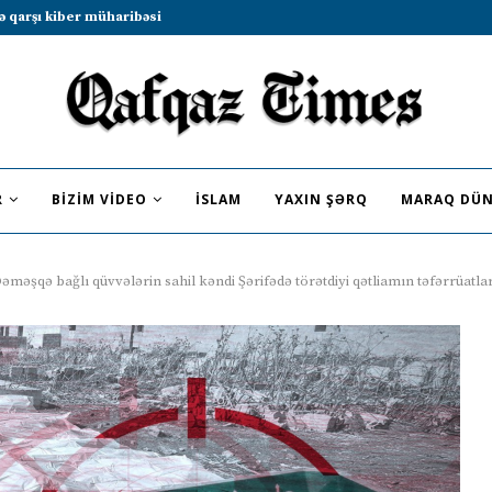
b sammitində iştirak etməyə dəvət...
R
BIZIM VIDEO
İSLAM
YAXIN ŞƏRQ
MARAQ DÜN
əməşqə bağlı qüvvələrin sahil kəndi Şərifədə törətdiyi qətliamın təfərrüatla