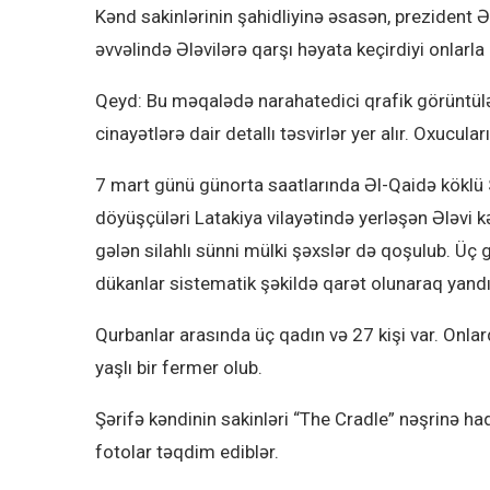
Kənd sakinlərinin şahidliyinə əsasən, prezident 
əvvəlində Ələvilərə qarşı həyata keçirdiyi onlarla
Qeyd: Bu məqalədə narahatedici qrafik görüntülər
cinayətlərə dair detallı təsvirlər yer alır. Oxucula
7 mart günü günorta saatlarında Əl-Qaidə köklü 
döyüşçüləri Latakiya vilayətində yerləşən Ələvi 
gələn silahlı sünni mülki şəxslər də qoşulub. Üç g
dükanlar sistematik şəkildə qarət olunaraq yandır
Qurbanlar arasında üç qadın və 27 kişi var. Onlard
yaşlı bir fermer olub.
Şərifə kəndinin sakinləri “The Cradle” nəşrinə h
fotolar təqdim ediblər.