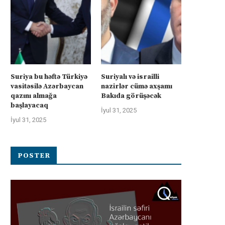
Suriya bu həftə Türkiyə
Suriyalı və israilli
vasitəsilə Azərbaycan
nazirlər cümə axşamı
qazını almağa
Bakıda görüşəcək
başlayacaq
İyul 31, 2025
İyul 31, 2025
POSTER