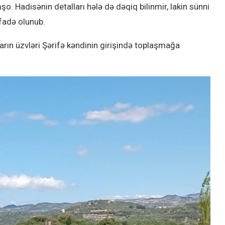
 Hadisənin detalları hələ də dəqiq bilinmir, lakin sünni
fadə olunub.
arın üzvləri Şərifə kəndinin girişində toplaşmağa