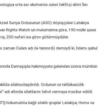
eologiya orta əsr ekstremis sünni təkfirçi alimi İbn
 Azad Suriya Ordusunun (ASO) döyüşçüləri Latakiya
man Rights Watch-un məlumatına görə, 190 mülki şəxsi
rmiş, 200 nəfəri isə girov götürmüşdülər.
 zaman Culanı adı ilə tanınırdı) demişdi ki, İslamı qəbul
kabrında Dəməşqdə hakimiyyətə gələndən sonra mümkün
əkildə silahsızlaşdırıldı. Ordunun və təhlükəsizlik
i” adı altında silahlarını təhvil verməyə məcbur edildi.
 HTŞ hökumətinə bağlı silahlı qruplar Latakiya, Homs və