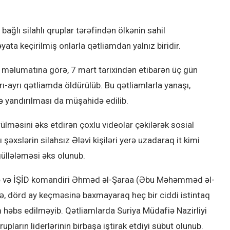
ğlı silahlı qruplar tərəfindən ölkənin sahil
yata keçirilmiş onlarla qətliamdan yalnız biridir.
məlumatına görə, 7 mart tarixindən etibarən üç gün
ı-ayrı qətliamda öldürülüb. Bu qətliamlarla yanaşı,
ə yandırılması da müşahidə edilib.
rülməsini əks etdirən çoxlu videolar çəkilərək sosial
şəxslərin silahsız Ələvi kişiləri yerə uzadaraq it kimi
llələməsi əks olunub.
də və İŞİD komandiri Əhməd əl-Şaraa (Əbu Məhəmməd əl-
də, dörd ay keçməsinə baxmayaraq heç bir ciddi istintaq
 həbs edilməyib. Qətliamlarda Suriya Müdafiə Nazirliyi
pların liderlərinin birbaşa iştirak etdiyi sübut olunub.