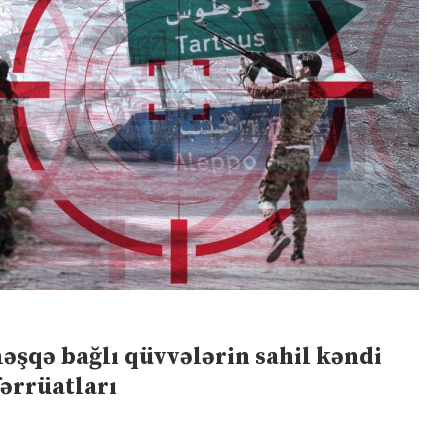
əşqə bağlı qüvvələrin sahil kəndi
fərrüatları