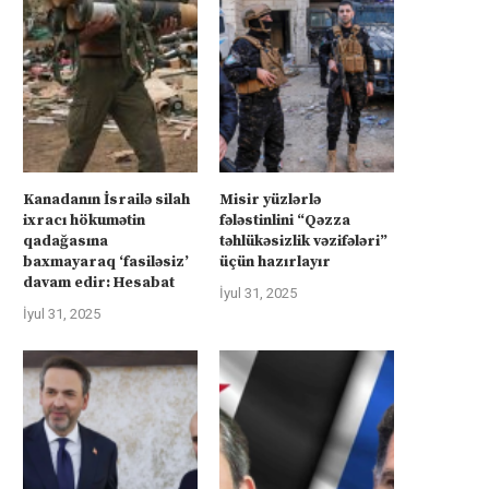
Kanadanın İsrailə silah
Misir yüzlərlə
ixracı hökumətin
fələstinlini “Qəzza
qadağasına
təhlükəsizlik vəzifələri”
baxmayaraq ‘fasiləsiz’
üçün hazırlayır
davam edir: Hesabat
İyul 31, 2025
İyul 31, 2025