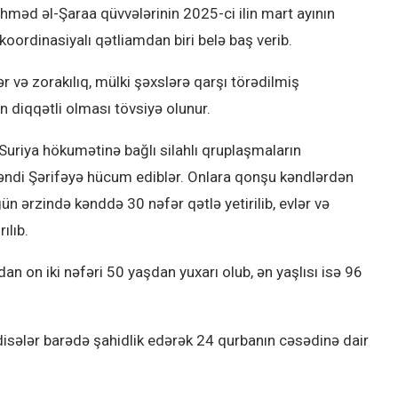
Əhməd əl-Şaraa qüvvələrinin 2025-ci ilin mart ayının
 koordinasiyalı qətliamdan biri belə baş verib.
 və zorakılıq, mülki şəxslərə qarşı törədilmiş
rın diqqətli olması tövsiyə olunur.
Suriya hökumətinə bağlı silahlı qruplaşmaların
kəndi Şərifəyə hücum ediblər. Onlara qonşu kəndlərdən
ün ərzində kənddə 30 nəfər qətlə yetirilib, evlər və
ılıb.
an on iki nəfəri 50 yaşdan yuxarı olub, ən yaşlısı isə 96
adisələr barədə şahidlik edərək 24 qurbanın cəsədinə dair