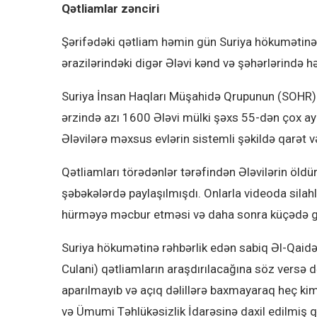
Qətliamlar zənciri
Şərifədəki qətliam həmin gün Suriya hökumətinə ba
ərazilərindəki digər Ələvi kənd və şəhərlərində hə
Suriya İnsan Haqları Müşahidə Qrupunun (SOHR) 
ərzində azı 1600 Ələvi mülki şəxs 55-dən çox ayr
Ələvilərə məxsus evlərin sistemli şəkildə qarət v
Qətliamları törədənlər tərəfindən Ələvilərin öldü
şəbəkələrdə paylaşılmışdı. Onlarla videoda silahlı 
hürməyə məcbur etməsi və daha sonra küçədə gü
Suriya hökumətinə rəhbərlik edən sabiq Əl-Qai
Culani) qətliamların araşdırılacağına söz versə 
aparılmayıb və açıq dəlillərə baxmayaraq heç kim
və Ümumi Təhlükəsizlik İdarəsinə daxil edilmiş qru