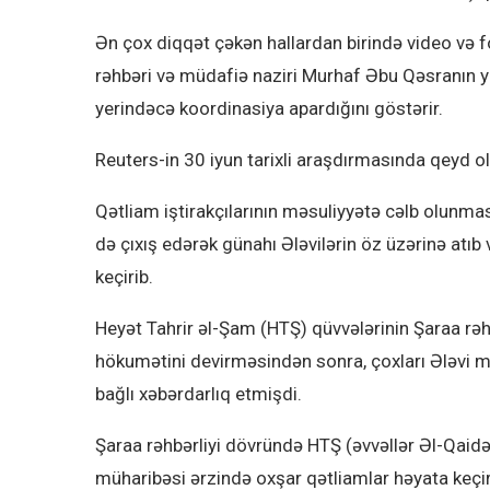
Ən çox diqqət çəkən hallardan birində video və f
rəhbəri və müdafiə naziri Murhaf Əbu Qəsranın
yerindəcə koordinasiya apardığını göstərir.
Reuters-in 30 iyun tarixli araşdırmasında qeyd o
Qətliam iştirakçılarının məsuliyyətə cəlb olunmas
də çıxış edərək günahı Ələvilərin öz üzərinə atıb v
keçirib.
Heyət Tahrir əl-Şam (HTŞ) qüvvələrinin Şaraa rəh
hökumətini devirməsindən sonra, çoxları Ələvi mül
bağlı xəbərdarlıq etmişdi.
Şaraa rəhbərliyi dövründə HTŞ (əvvəllər Əl-Qaidəy
müharibəsi ərzində oxşar qətliamlar həyata keçi