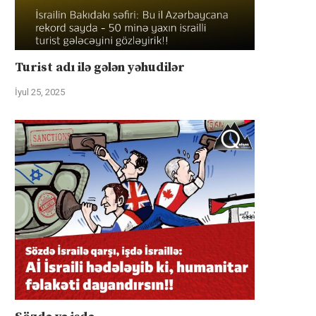
Turist adı ilə gələn yəhudilər
İyul 25, 2025