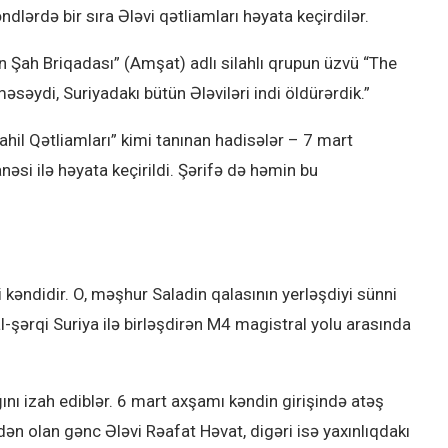
dlərdə bir sıra Ələvi qətliamları həyata keçirdilər.
n Şah Briqadası” (Amşat) adlı silahlı qrupun üzvü “The
əsəydi, Suriyadakı bütün Ələviləri indi öldürərdik.”
ahil Qətliamları” kimi tanınan hadisələr – 7 mart
nəsi ilə həyata keçirildi. Şərifə də həmin bu
vi kəndidir. O, məşhur Saladin qalasının yerləşdiyi sünni
al-şərqi Suriya ilə birləşdirən M4 magistral yolu arasında
ğını izah ediblər. 6 mart axşamı kəndin girişində atəş
fədən olan gənc Ələvi Rəafat Həvat, digəri isə yaxınlıqdakı