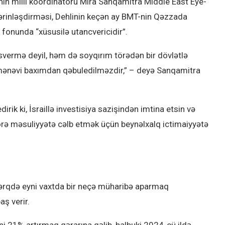
ının milli koordinatoru Mira Sanqamitra Middle East Eye-
i dərinləşdirməsi, Dehlinin keçən ay BMT-nin Qəzzada
fonunda “xüsusilə utancvericidir”.
vermə deyil, həm də soyqırım törədən bir dövlətlə
 mənəvi baxımdan qəbuledilməzdir,” – deyə Sanqamitra
ik ki, İsraillə investisiya sazişindən imtina etsin və
rə məsuliyyətə cəlb etmək üçün beynəlxalq ictimaiyyətə
 Şərqdə eyni vaxtda bir neçə müharibə aparmaq
aş verir.
ini 21% artırmaq qərarına gəlib, halbuki 2024-cü ildə