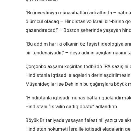
“Bu investisiya münasibətləri adı altında – nəticə
ölümcül olacaq – Hindistan və İsrail bir-birinə qe
qazandıracaq,” – Boston şəhərində yaşayan hind əsi
“Bu addım hər iki ölkənin öz faşist ideologiyalar
bir tendensiyadır,” – deyə adının açıqlanmasını t
Çərşənbə axşamı keçirilən tədbirdə IPA sazişini e
Hindistanla iqtisadi əlaqələrin dərinləşdirilməsi
Müşahidəçilər isə Dehlinin bu çağırışlara böyük 
“Hindistanla iqtisadi münasibətləri gücləndirmək
Hindistanı “İsrailin sadiq dostu” adlandırıb.
Böyük Britaniyada yaşayan fələstinli yazıçı və a
Hindistan hökuməti İsraillə iqtisadi əlaqələrin 