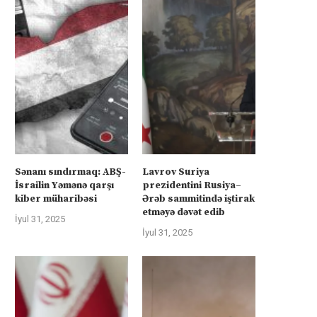
Sənanı sındırmaq: ABŞ-
Lavrov Suriya
İsrailin Yəmənə qarşı
prezidentini Rusiya–
kiber müharibəsi
Ərəb sammitində iştirak
etməyə dəvət edib
İyul 31, 2025
İyul 31, 2025