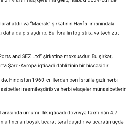
narahatdır və “Maersk” şirkətinin Hayfa limanındakı
aha da pisləşdirib. Bu, İsrailin logistika və təchizat
Ports and SEZ Ltd” şirkətinə məxsusdur. Bu şirkət,
a Şərq-Avropa iqtisadi dəhlizinin bir hissəsidir.
, Hindistan 1960-cı illərdən bəri İsraillə gizli hərbi
asibətləri rəsmiləşdirib və hərbi əlaqələr münasibətlərin
il arasında ümumi illik iqtisadi dövriyyə təxminən 4.7
lin altıncı ən böyük ticarət tərəfdaşıdır və ticarətin üçdə