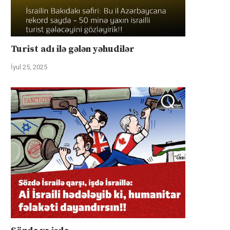
Turist adı ilə gələn yəhudilər
İyul 25, 2025