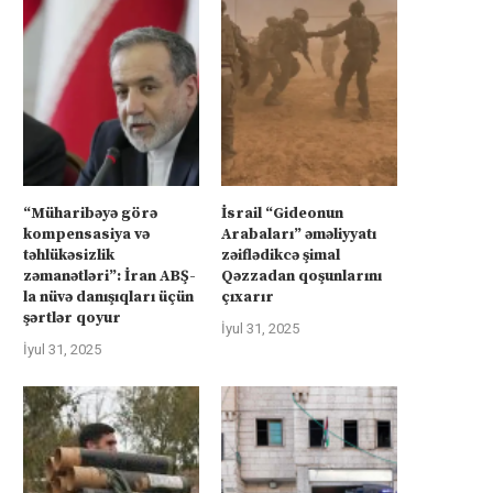
“Müharibəyə görə
İsrail “Gideonun
kompensasiya və
Arabaları” əməliyyatı
təhlükəsizlik
zəiflədikcə şimal
zəmanətləri”: İran ABŞ-
Qəzzadan qoşunlarını
la nüvə danışıqları üçün
çıxarır
şərtlər qoyur
İyul 31, 2025
İyul 31, 2025