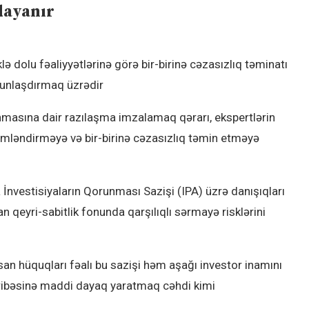
dayanır
klə dolu fəaliyyətlərinə görə bir-birinə cəzasızlıq təminatı
kunlaşdırmaq üzrədir
runmasına dair razılaşma imzalamaq qərarı, ekspertlərin
hkəmləndirməyə və bir-birinə cəzasızlıq təmin etməyə
 İnvestisiyaların Qorunması Sazişi (IPA) üzrə danışıqları
n qeyri-sabitlik fonunda qarşılıqlı sərmayə risklərini
san hüquqları fəalı bu sazişi həm aşağı investor inamını
ribəsinə maddi dayaq yaratmaq cəhdi kimi