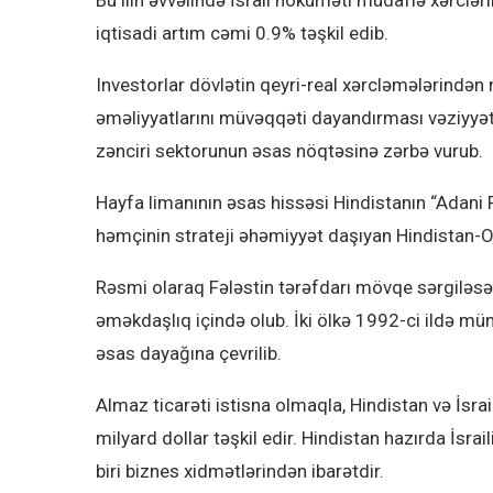
iqtisadi artım cəmi 0.9% təşkil edib.
Investorlar dövlətin qeyri-real xərcləmələrindən 
əməliyyatlarını müvəqqəti dayandırması vəziyyəti d
zənciri sektorunun əsas nöqtəsinə zərbə vurub.
Hayfa limanının əsas hissəsi Hindistanın “Adani 
həmçinin strateji əhəmiyyət daşıyan Hindistan-Ort
Rəsmi olaraq Fələstin tərəfdarı mövqe sərgiləsə də
əməkdaşlıq içində olub. İki ölkə 1992-ci ildə mün
əsas dayağına çevrilib.
Almaz ticarəti istisna olmaqla, Hindistan və İsra
milyard dollar təşkil edir. Hindistan hazırda İsrai
biri biznes xidmətlərindən ibarətdir.