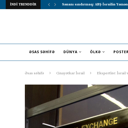
İNDİ TRENDDİR
Lavrov Suriya prezidentini Rusiya–Ərə
ƏSAS SƏHIFƏ
DÜNYA
ÖLKƏ
POSTE
Əsas səhifə
Cinayətkar İsrail
Ekspertlər: İsrail