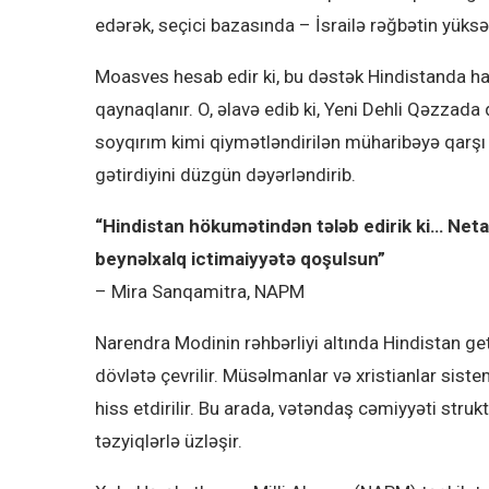
edərək, seçici bazasında – İsrailə rəğbətin yüks
Moasves hesab edir ki, bu dəstək Hindistanda ha
qaynaqlanır. O, əlavə edib ki, Yeni Dehli Qəzzada
soyqırım kimi qiymətləndirilən müharibəyə qarşı 
gətirdiyini düzgün dəyərləndirib.
“Hindistan hökumətindən tələb edirik ki… Ne
beynəlxalq ictimaiyyətə qoşulsun”
– Mira Sanqamitra, NAPM
Narendra Modinin rəhbərliyi altında Hindistan ge
dövlətə çevrilir. Müsəlmanlar və xristianlar siste
hiss etdirilir. Bu arada, vətəndaş cəmiyyəti strukt
təzyiqlərlə üzləşir.