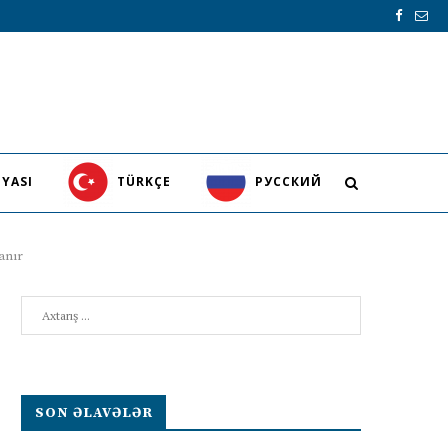
YASI
TÜRKÇE
PУССКИЙ
yanır
Search
SON ƏLAVƏLƏR