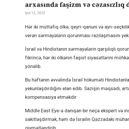
arxasında faşizm və cəzasızlıq 
İyul 12, 2025
Hər iki müttəfiq ölkə, qeyri-qanuni və ayrı-seçkili
verən sərmayələrin qorunması razılaşmasını ye
İsrail və Hindistanın sərmayələrin qarşılıqlı qo
fikrincə, hər iki ölkənin faşist siyasətlərini mö
yönəlib.
Bu həftənin əvvəlində İsrail hökuməti Hindistanla
yekunlaşdırdığını elan edib. Sazişin məqsədi, arta
kompensasiya etməkdir.
Middle East Eye-ə danışan bir neçə ekspert və in
sakitləşdirmək, həm də İsrailin Qəzzadakı müha
qiymətləndirib.