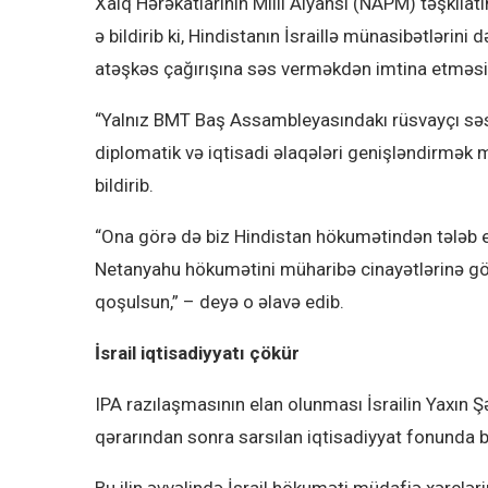
Xalq Hərəkatlarının Milli Alyansı (NAPM) təşkilat
ə bildirib ki, Hindistanın İsraillə münasibətlərin
atəşkəs çağırışına səs verməkdən imtina etməsi 
“Yalnız BMT Baş Assambleyasındakı rüsvayçı səs
diplomatik və iqtisadi əlaqələri genişləndirmək
bildirib.
“Ona görə də biz Hindistan hökumətindən tələb edir
Netanyahu hökumətini müharibə cinayətlərinə gö
qoşulsun,” – deyə o əlavə edib.
İsrail iqtisadiyyatı çökür
IPA razılaşmasının elan olunması İsrailin Yaxın
qərarından sonra sarsılan iqtisadiyyat fonunda b
Bu ilin əvvəlində İsrail hökuməti müdafiə xərclər