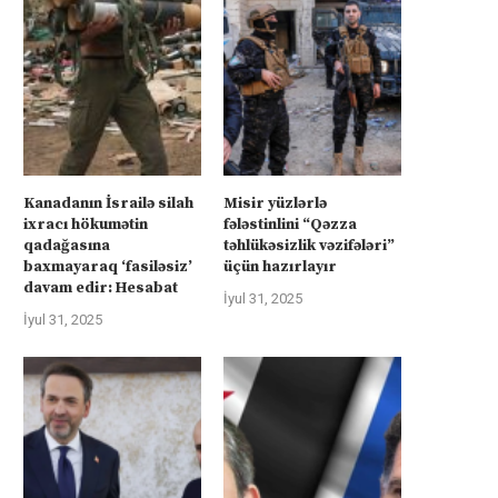
Kanadanın İsrailə silah
Misir yüzlərlə
ixracı hökumətin
fələstinlini “Qəzza
qadağasına
təhlükəsizlik vəzifələri”
baxmayaraq ‘fasiləsiz’
üçün hazırlayır
davam edir: Hesabat
İyul 31, 2025
İyul 31, 2025