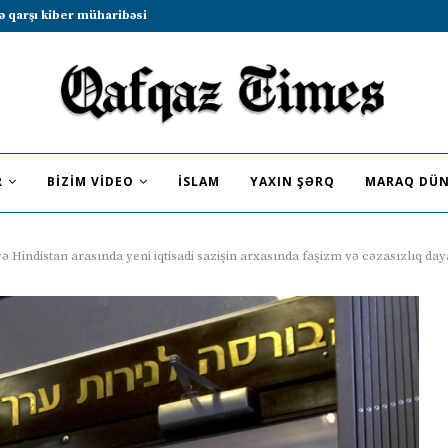
b sammitində iştirak etməyə dəvət...
R
BIZIM VIDEO
İSLAM
YAXIN ŞƏRQ
MARAQ DÜN
 və Hindistan arasında yeni iqtisadi sazişin arxasında faşizm və cəzasızlıq da