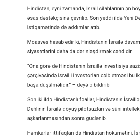
Hindistan, eyni zamanda, İsrail silahlarının ən b
əsas dəstəkçisinə çevrilib. Son yeddi ildə Yeni Deh
istiqamətində də addımlar atıb.
Moasves hesab edir ki, Hindistanın İsrailə dava
siyasətlərini daha da dərinləşdirmək cəhdidir.
“Ona görə də Hindistanın İsraillə investisiya saz
çərçivəsində israilli investorları cəlb etməsi bu ik
başa düşülməlidir,” – deyə o bildirib.
Son iki ildə Hindistanlı fəallar, Hindistanın İsrail
Dehlinin İsrailə döyüş pilotsuzları və süni intelle
aşkarlanmasından sonra güclənib.
Həmkarlar ittifaqları da Hindistan hökumətini, İsra