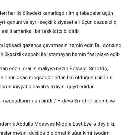
ləri hər iki ölkədəki kənarlaşdırılmış təbəqələr üçün
yri-qanuni və ayrı-seçkilik siyasətləri üçün cəzasızlıq
lli amerikalı bir təşkilatçı bildirib.
ını iqtisadi qazanca çevirməsini təmin edir. Bu, qorxunc
əhlükəsizlik səbəbi ilə istəməyən həmin fəal əlavə edib.
lan edən İsrailin maliyyə naziri Betsalel Smotriç,
nin onun əsas məqsədlərindən biri olduğunu bildirib.
məmnuniyyətlə cavab verdiyini qeyd edirlər.
 məqsədlərimdən biridir,” – deyə Smotriç bildirib və
kademik Abdulla Moasves Middle East Eye-ə deyib ki,
genişlənməsini daxildə diplomatik uğur kimi təqdim