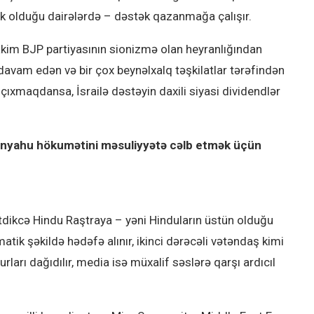
ək olduğu dairələrdə – dəstək qazanmağa çalışır.
kim BJP partiyasının sionizmə olan heyranlığından
 davam edən və bir çox beynəlxalq təşkilatlar tərəfindən
çıxmaqdansa, İsrailə dəstəyin daxili siyasi dividendlər
tanyahu hökumətini məsuliyyətə cəlb etmək üçün
tdikcə Hindu Raştraya – yəni Hinduların üstün olduğu
matik şəkildə hədəfə alınır, ikinci dərəcəli vətəndaş kimi
urları dağıdılır, media isə müxalif səslərə qarşı ardıcıl