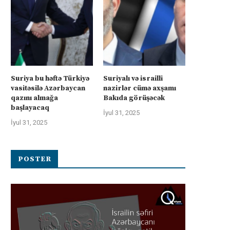
Suriya bu həftə Türkiyə
Suriyalı və israilli
vasitəsilə Azərbaycan
nazirlər cümə axşamı
qazını almağa
Bakıda görüşəcək
başlayacaq
İyul 31, 2025
İyul 31, 2025
POSTER