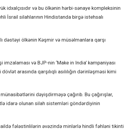
öyük idxalçısıdır və bu ölkənin hərbi-sənaye kompleksinin
li İsrail silahlarının Hindistanda birgə istehsalı
mlı dəstəyi ölkənin Kəşmir və müsəlmanlara qarşı
işi imzalaması və BJP-nin ‘Make in India’ kampaniyası
i dövlət arasında qarşılıqlı asılılığın dərinləşməsi kimi
lə münasibətlərini dəyişdirməyə çağırıb. Bu çağırışlar,
ktlə idarə olunan silah sistemləri göndərdiyinin
ildə fələstinlilərin əvəzində minlərlə hindli fəhləni tikinti