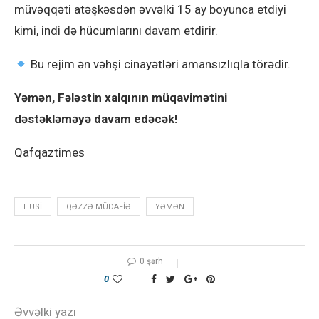
müvəqqəti atəşkəsdən əvvəlki 15 ay boyunca etdiyi
kimi, indi də hücumlarını davam etdirir.
Bu rejim ən vəhşi cinayətləri amansızlıqla törədir.
Yəmən, Fələstin xalqının müqavimətini
dəstəkləməyə davam edəcək!
Qafqaztimes
HUSI
QƏZZƏ MÜDAFIƏ
YƏMƏN
0 şərh
0
Əvvəlki yazı