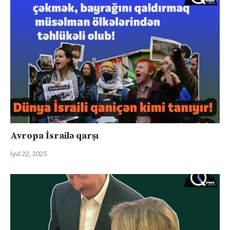
Avropa İsrailə qarşı
İyul 22, 2025