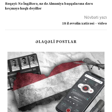
Bəqayi: Nə İngiltərə, nə də Almaniya başqalarına dərs
keçməyə haqlı deyillər
Növbəti yazı
18 il əvvəlin xatirəsi – video
ƏLAQƏLI POSTLAR