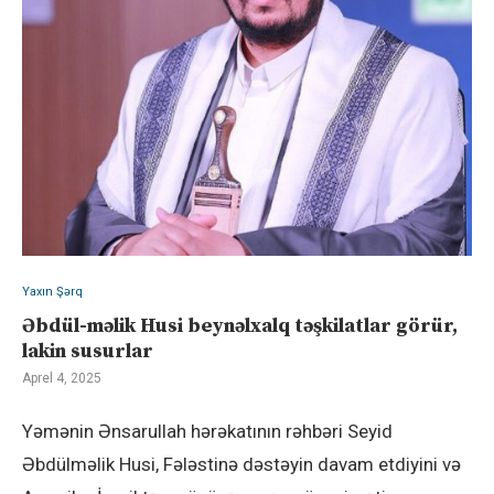
Yaxın Şərq
Əbdül-məlik Husi beynəlxalq təşkilatlar görür,
lakin susurlar
Aprel 4, 2025
Yəmənin Ənsarullah hərəkatının rəhbəri Seyid
Əbdülməlik Husi, Fələstinə dəstəyin davam etdiyini və