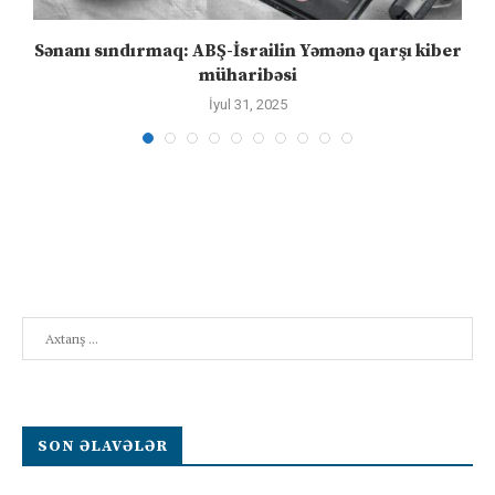
Sənanı sındırmaq: ABŞ-İsrailin Yəmənə qarşı kiber
müharibəsi
İyul 31, 2025
Search
SON ƏLAVƏLƏR