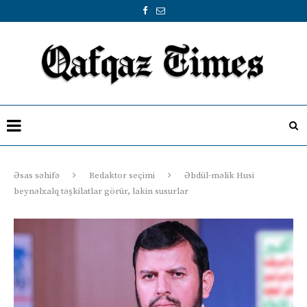
Əsas səhifə
Redaktor seçimi
Əbdül-məlik Husi
beynəlxalq təşkilatlar görür, lakin susurlar