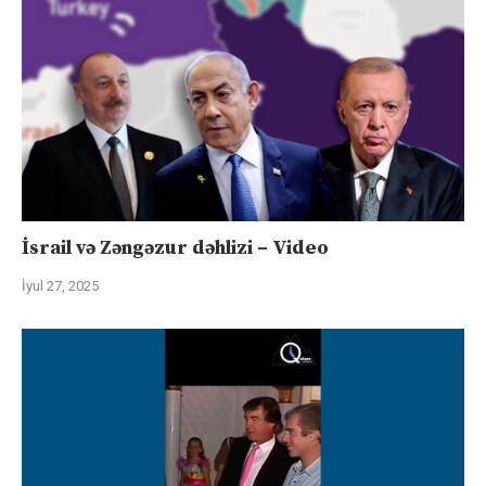
İsrail və Zəngəzur dəhlizi – Video
İyul 27, 2025