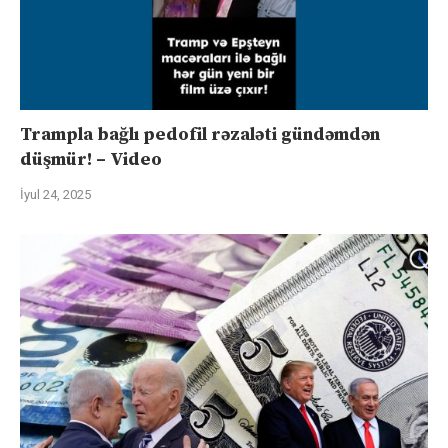
Trampla bağlı pedofil rəzaləti gündəmdən
düşmür! – Video
İyul 24, 2025