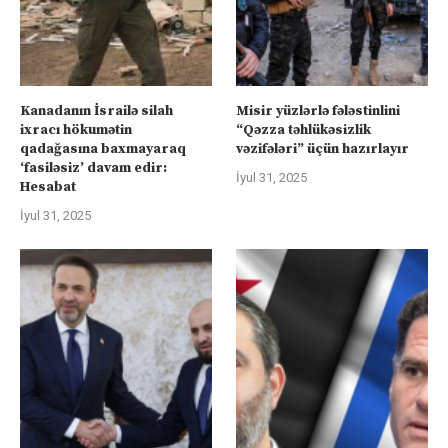
Kanadanın İsrailə silah
Misir yüzlərlə fələstinlini
ixracı hökumətin
“Qəzza təhlükəsizlik
qadağasına baxmayaraq
vəzifələri” üçün hazırlayır
‘fasiləsiz’ davam edir:
İyul 31, 2025
Hesabat
İyul 31, 2025