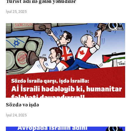
Turist adı ilə gələn yəhudilər
İyul 25, 2025
Sözdə və işdə
İyul 24, 2025