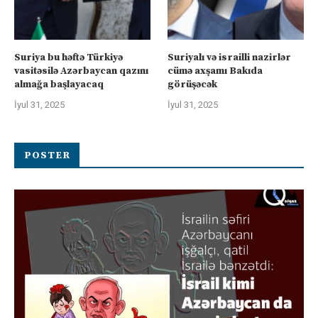
Suriya bu həftə Türkiyə
Suriyalı və israilli nazirlər
vasitəsilə Azərbaycan qazını
cümə axşamı Bakıda
almağa başlayacaq
görüşəcək
İyul 31, 2025
İyul 31, 2025
POSTER