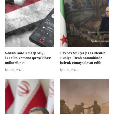
Sənanı sındırmaq: ABŞ-
Lavrov Suriya prezidentini
İsrailin Yəmənə qarşı kiber
Rusiya–Ərəb sammitində
müharibəsi
iştirak etməyə dəvət edib
İyul 31, 2025
İyul 31, 2025