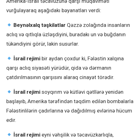
Amerika-İsrail təcavüzünə qarşı müqaviməti
vurğulayaraq aşağıdakı bəyanatları verdi:
Beynəlxalq təşkilatlar
Qəzzə zolağında insanların
aclıq və qıtlıqla üzləşdiyini, buradakı un və buğdanın
tükəndiyini görür, lakin susurlar.
İsrail rejimi
bir aydan çoxdur ki, Fələstin xalqına
qarşı aclıq siyasəti yürüdür, qida və dərmanın
çatdırılmasının qarşısını alaraq cinayət törədir.
İsrail rejimi
soyqırım və kütləvi qətllərə yenidən
başlayıb, Amerika tərəfindən təqdim edilən bombalarla
Fələstinlilərin çadırlarına və dağıdılmış evlərinə hücum
edir.
İsrail rejimi
eyni vəhşilik və təcavüzkarlıqla,