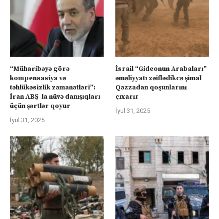
“Müharibəyə görə
İsrail “Gideonun Arabaları”
kompensasiya və
əməliyyatı zəiflədikcə şimal
təhlükəsizlik zəmanətləri”:
Qəzzadan qoşunlarını
İran ABŞ-la nüvə danışıqları
çıxarır
üçün şərtlər qoyur
İyul 31, 2025
İyul 31, 2025