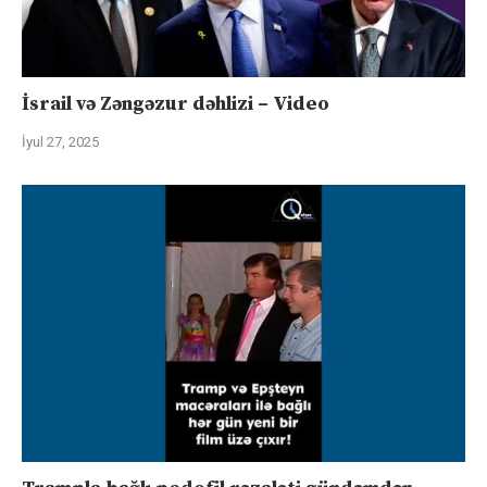
İsrail və Zəngəzur dəhlizi – Video
İyul 27, 2025