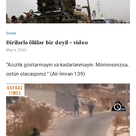
Dünya
Dirilərlə ölülər bir deyil – video
May 6, 2025
“Acizlik göstərməyin və kədərlənməyin. Möminsinizsə,
üstün olacaqsınız.” (Ali-İmran 139)