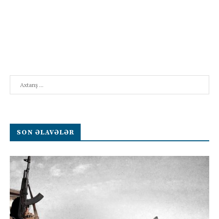
Search
SON ƏLAVƏLƏR