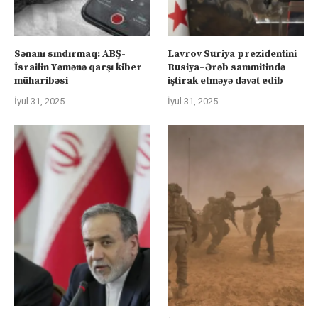
Sənanı sındırmaq: ABŞ-
Lavrov Suriya prezidentini
İsrailin Yəmənə qarşı kiber
Rusiya–Ərəb sammitində
müharibəsi
iştirak etməyə dəvət edib
İyul 31, 2025
İyul 31, 2025