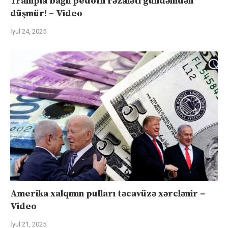
Trampla bağlı pedofil rəzaləti gündəmdən
düşmür! – Video
İyul 24, 2025
Amerika xalqının pulları təcavüzə xərclənir –
Video
İyul 21, 2025