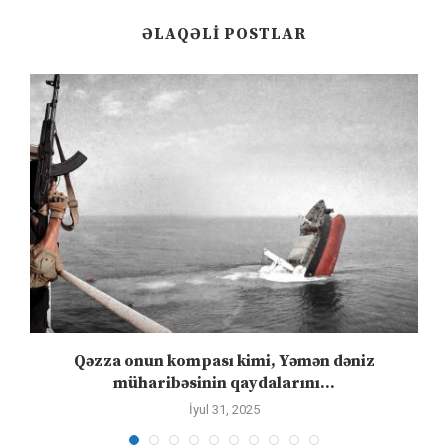
ƏLAQƏLI POSTLAR
”
Qəzza onun kompası kimi, Yəmən dəniz
S
müharibəsinin qaydalarını...
İyul 31, 2025