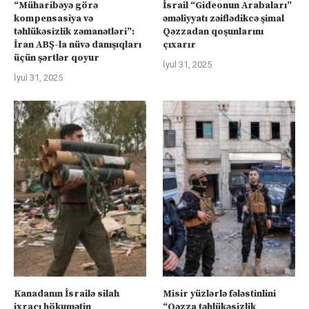
“Müharibəyə görə
İsrail “Gideonun Arabaları”
kompensasiya və
əməliyyatı zəiflədikcə şimal
təhlükəsizlik zəmanətləri”:
Qəzzadan qoşunlarını
İran ABŞ-la nüvə danışıqları
çıxarır
üçün şərtlər qoyur
İyul 31, 2025
İyul 31, 2025
Kanadanın İsrailə silah
Misir yüzlərlə fələstinlini
ixracı hökumətin
“Qəzza təhlükəsizlik