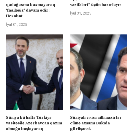
qadağasına baxmayaraq
vəzifələri” üçün hazırlayır
‘fasiləsiz’ davam edir:
İyul 31, 2025
Hesabat
İyul 31, 2025
Suriya bu həftə Türkiyə
Suriyalı və israilli nazirlər
vasitəsilə Azərbaycan qazını
cümə axşamı Bakıda
almağa başlayacaq
görüşəcək