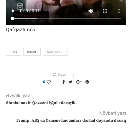
Qafqaztimes
İRAN
İSRAIL
MÜQAYISƏ
0 şərh
0
Əvvəlki yazı
Sionist nazir Qəzzəni işğal edəcəyik!
Növbəti yazı
Tramp: ABŞ-ın Yəmənə hücumları dərhal dayandırılacaq