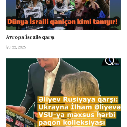
Avropa İsrailə qarşı
İyul 22, 2025