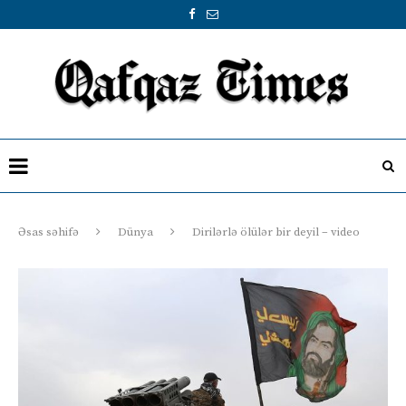
Əsas səhifə
Dünya
Dirilərlə ölülər bir deyil – video