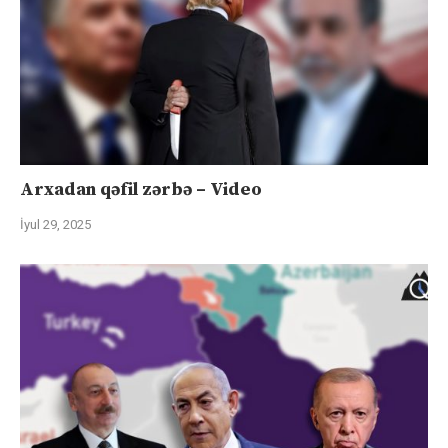
Arxadan qəfil zərbə – Video
İyul 29, 2025