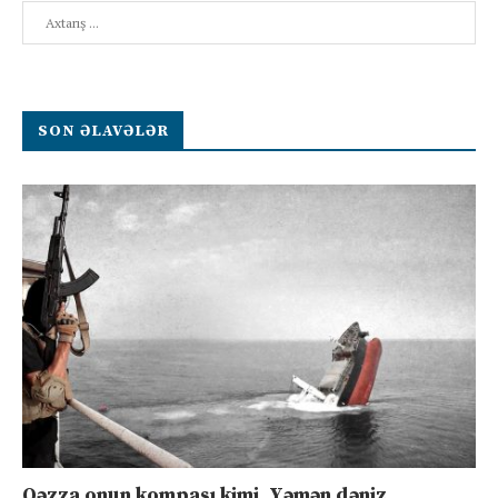
Search
SON ƏLAVƏLƏR
Qəzza onun kompası kimi, Yəmən dəniz