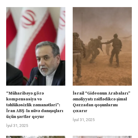
“Müharibəyə görə
İsrail “Gideonun Arabaları”
kompensasiya və
əməliyyatı zəiflədikcə şimal
təhlükəsizlik zəmanətləri”:
Qəzzadan qoşunlarını
İran ABŞ-la nüvə danışıqları
çıxarır
üçün şərtlər qoyur
İyul 31, 2025
İyul 31, 2025