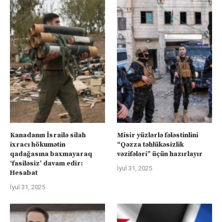
Kanadanın İsrailə silah
Misir yüzlərlə fələstinlini
ixracı hökumətin
“Qəzza təhlükəsizlik
qadağasına baxmayaraq
vəzifələri” üçün hazırlayır
‘fasiləsiz’ davam edir:
İyul 31, 2025
Hesabat
İyul 31, 2025