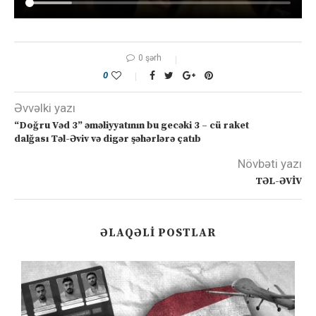
0 şərh
0
Əvvəlki yazı
“Doğru Vəd 3” əməliyyatının bu gecəki 3 – cü raket
dalğası Təl-Əviv və digər şəhərlərə çatıb
Növbəti yazı
TƏL-ƏVİV
ƏLAQƏLI POSTLAR