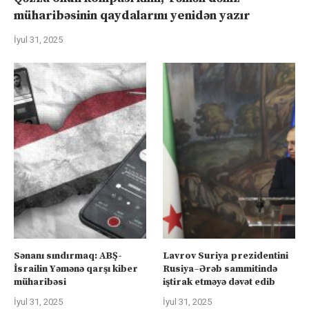
müharibəsinin qaydalarını yenidən yazır
İyul 31, 2025
Sənanı sındırmaq: ABŞ-
Lavrov Suriya prezidentini
İsrailin Yəmənə qarşı kiber
Rusiya–Ərəb sammitində
müharibəsi
iştirak etməyə dəvət edib
İyul 31, 2025
İyul 31, 2025