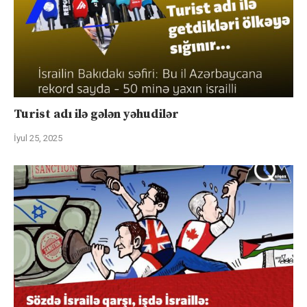
Turist adı ilə gələn yəhudilər
İyul 25, 2025