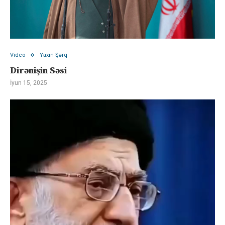
Video
Yaxın Şərq
Dirənişin Səsi
İyun 15, 2025