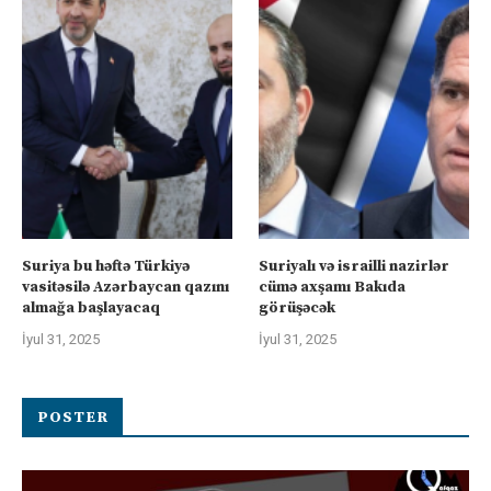
Suriya bu həftə Türkiyə
Suriyalı və israilli nazirlər
vasitəsilə Azərbaycan qazını
cümə axşamı Bakıda
almağa başlayacaq
görüşəcək
İyul 31, 2025
İyul 31, 2025
POSTER