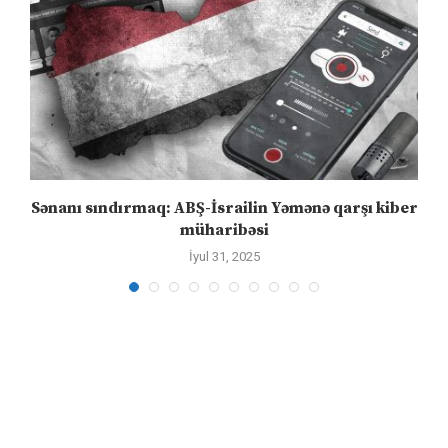
Sənanı sındırmaq: ABŞ-İsrailin Yəmənə qarşı kiber
müharibəsi
İyul 31, 2025