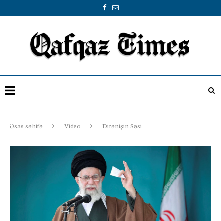
Əsas səhifə
Video
Dirənişin Səsi