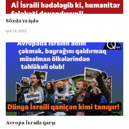
Sözdə və işdə
İyul 24, 2025
Avropa İsrailə qarşı