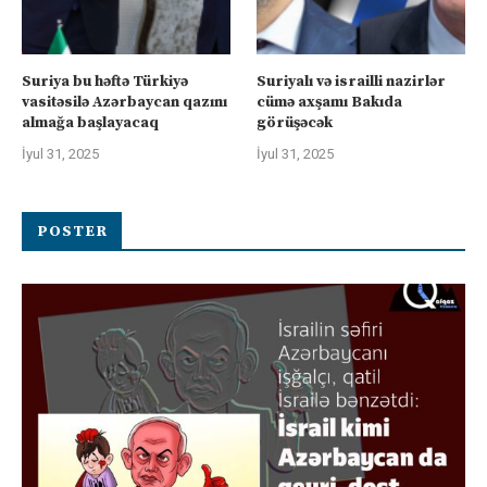
Suriya bu həftə Türkiyə
Suriyalı və israilli nazirlər
vasitəsilə Azərbaycan qazını
cümə axşamı Bakıda
almağa başlayacaq
görüşəcək
İyul 31, 2025
İyul 31, 2025
POSTER