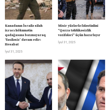
Kanadanın İsrailə silah
Misir yüzlərlə fələstinlini
ixracı hökumətin
“Qəzza təhlükəsizlik
qadağasına baxmayaraq
vəzifələri” üçün hazırlayır
‘fasiləsiz’ davam edir:
İyul 31, 2025
Hesabat
İyul 31, 2025