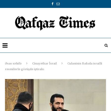
Əsas səhifə
Cinayətkar İsrail
Culaninin Bakıda israilli
rəsmilərlə görüşdə iştirakı