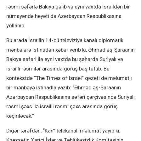
rəsmi səfərlə Bakıya gəlib və eyni vaxtda İsraildən bir
nümayəndə heyəti də Azərbaycan Respublikasına
yollanıb.
Bu arada İsrailin 14-cü televiziya kanalı diplomatik
mənbələrə istinadən xəbər verib ki, Əhməd əş-Şaraanın
Bakıya səfəri ilə eyni vaxtda bu şəhərdə Suriyalı və
israilli rəsmilər arasında görüş baş tutub. Bu
kontekstdə “The Times of Israel” qəzeti də məlumatlı
bir mənbəyə istinadla yazıb: “Əhməd əş-Şaraanın
Azərbaycan Respublikasına səfəri çərçivəsində Suriyalı
rəsmi şəxs ilə israilli rəsmi şəxs arasında görüş
keçiriləcək.”
Digər tərəfdən, “Kan” telekanalı məlumat yayıb ki,
Knessetin Xarici İşlər və Təhlükəsizlik Komitəsinin