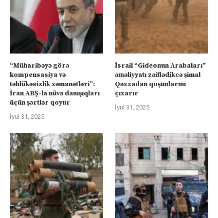
“Müharibəyə görə
İsrail “Gideonun Arabaları”
kompensasiya və
əməliyyatı zəiflədikcə şimal
təhlükəsizlik zəmanətləri”:
Qəzzadan qoşunlarını
İran ABŞ-la nüvə danışıqları
çıxarır
üçün şərtlər qoyur
İyul 31, 2025
İyul 31, 2025