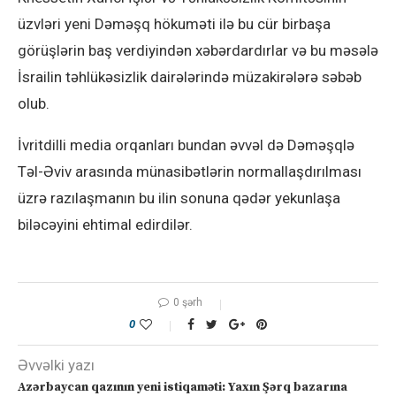
üzvləri yeni Dəməşq hökuməti ilə bu cür birbaşa
görüşlərin baş verdiyindən xəbərdardırlar və bu məsələ
İsrailin təhlükəsizlik dairələrində müzakirələrə səbəb
olub.
İvritdilli media orqanları bundan əvvəl də Dəməşqlə
Təl-Əviv arasında münasibətlərin normallaşdırılması
üzrə razılaşmanın bu ilin sonuna qədər yekunlaşa
biləcəyini ehtimal edirdilər.
0 şərh
0
Əvvəlki yazı
Azərbaycan qazının yeni istiqaməti: Yaxın Şərq bazarına