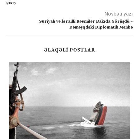
çıxış
Növbəti yazı
Suriyalı və İsrailli Rəsmilər Bakıda Görüşdü –
Dəməşqdəki Diplomatik Mənbə
ƏLAQƏLI POSTLAR