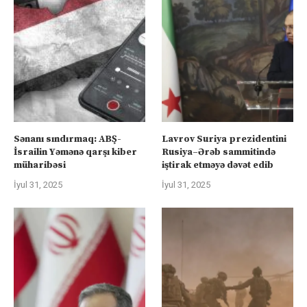
Sənanı sındırmaq: ABŞ-
Lavrov Suriya prezidentini
İsrailin Yəmənə qarşı kiber
Rusiya–Ərəb sammitində
müharibəsi
iştirak etməyə dəvət edib
İyul 31, 2025
İyul 31, 2025