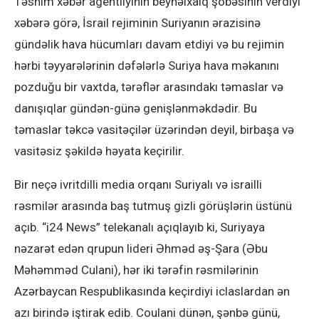
Təsnim xəbər agentliyinin beynəlxalq şöbəsinin verdiyi
xəbərə görə, İsrail rejiminin Suriyanın ərazisinə
gündəlik hava hücumları davam etdiyi və bu rejimin
hərbi təyyarələrinin dəfələrlə Suriya hava məkanını
pozduğu bir vaxtda, tərəflər arasındakı təmaslar və
danışıqlar gündən-günə genişlənməkdədir. Bu
təmaslar təkcə vasitəçilər üzərindən deyil, birbaşa və
vasitəsiz şəkildə həyata keçirilir.
Bir neçə ivritdilli media orqanı Suriyalı və israilli
rəsmilər arasında baş tutmuş gizli görüşlərin üstünü
açıb. “i24 News” telekanalı açıqlayıb ki, Suriyaya
nəzarət edən qrupun lideri Əhməd əş-Şara (Əbu
Məhəmməd Culani), hər iki tərəfin rəsmilərinin
Azərbaycan Respublikasında keçirdiyi iclaslardan ən
azı birində iştirak edib. Coulani dünən, şənbə günü,