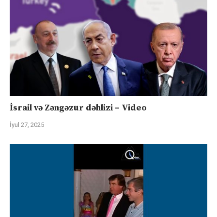
İsrail və Zəngəzur dəhlizi – Video
İyul 27, 2025