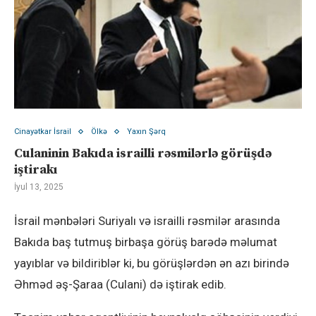
Cinayətkar İsrail
Ölkə
Yaxın Şərq
Culaninin Bakıda israilli rəsmilərlə görüşdə
iştirakı
İyul 13, 2025
İsrail mənbələri Suriyalı və israilli rəsmilər arasında
Bakıda baş tutmuş birbaşa görüş barədə məlumat
yayıblar və bildiriblər ki, bu görüşlərdən ən azı birində
Əhməd əş-Şaraa (Culani) də iştirak edib.