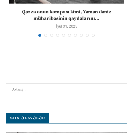
n
Qəzza onun kompası kimi, Yəmən dəniz
S
müharibəsinin qaydalarını...
İyul 31, 2025
Search
SON ƏLAVƏLƏR