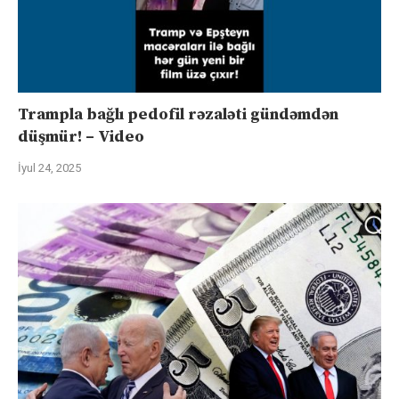
Trampla bağlı pedofil rəzaləti gündəmdən
düşmür! – Video
İyul 24, 2025