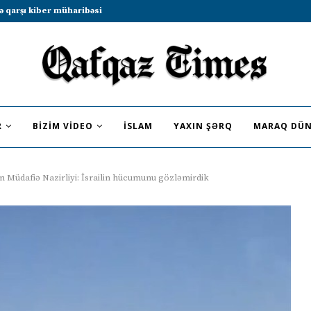
b sammitində iştirak etməyə dəvət...
R
BIZIM VIDEO
İSLAM
YAXIN ŞƏRQ
MARAQ DÜN
n Müdafiə Nazirliyi: İsrailin hücumunu gözləmirdik