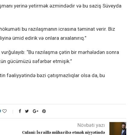
aşmanı yerinə yetirmək əzmindədir və bu saziş Süveyda
 hökuməti bu razılaşmanın icrasına təminat verir. Biz
liyinə ümid edirik və onlara arxalanırıq.”
 vurğulayıb: “Bu razılaşma çətin bir mərhələdən sonra
tün gücümüzü səfərbər etmişik.”
in fəaliyyətində bəzi çatışmazlıqlar olsa da, bu
0
Növbəti yazı
Culani: İsraillə müharibə etmək niyyətində