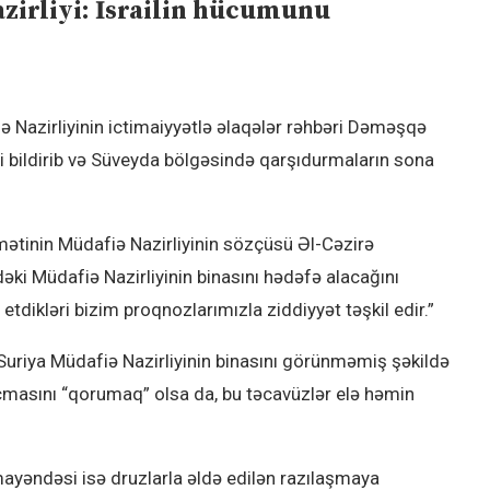
zirliyi: İsrailin hücumunu
azirliyinin ictimaiyyətlə əlaqələr rəhbəri Dəməşqə
ni bildirib və Süveyda bölgəsində qarşıdurmaların sona
ətinin Müdafiə Nazirliyinin sözçüsü Əl-Cəzirə
əki Müdafiə Nazirliyinin binasını hədəfə alacağını
n etdikləri bizim proqnozlarımızla ziddiyyət təşkil edir.”
ün Suriya Müdafiə Nazirliyinin binasını görünməmiş şəkildə
masını “qorumaq” olsa da, bu təcavüzlər elə həmin
mayəndəsi isə druzlarla əldə edilən razılaşmaya