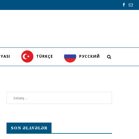
YASI
TÜRKÇE
PУССКИЙ
Search
SON ƏLAVƏLƏR