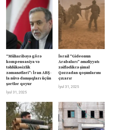
“Müharibəyə görə
İsrail “Gideonun
kompensasiya və
Arabaları” əməliyyatı
təhlükəsizlik
zəiflədikcə şimal
zəmanətləri”: İran ABŞ-
Qəzzadan qoşunlarını
la nüvə danışıqları üçün
çıxarır
şərtlər qoyur
İyul 31, 2025
İyul 31, 2025