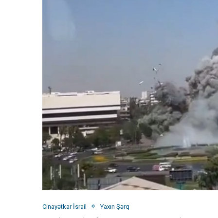
Cinayətkar İsrail
Yaxın Şərq