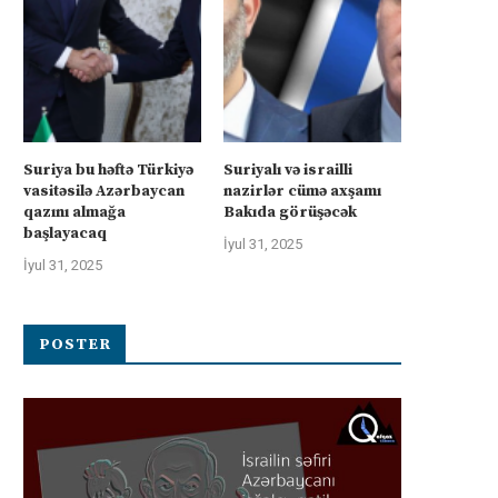
Suriya bu həftə Türkiyə
Suriyalı və israilli
vasitəsilə Azərbaycan
nazirlər cümə axşamı
qazını almağa
Bakıda görüşəcək
başlayacaq
İyul 31, 2025
İyul 31, 2025
POSTER