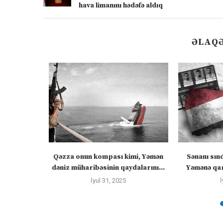
hava limanını hədəfə aldıq
ƏLAQƏ
ızlanmadan
Qəzza onun kompası kimi, Yəmən
Sənanı sın
ayacaq” –
dəniz müharibəsinin qaydalarını...
Yəmənə qar
İyul 31, 2025
İ