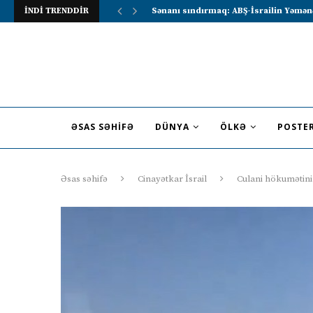
İNDİ TRENDDİR
Lavrov Suriya prezidentini Rusiya–Ərə
ƏSAS SƏHIFƏ
DÜNYA
ÖLKƏ
POSTE
Əsas səhifə
Cinayətkar İsrail
Culani hökumətini