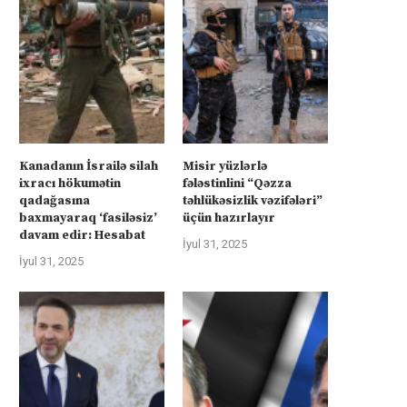
Kanadanın İsrailə silah
Misir yüzlərlə
ixracı hökumətin
fələstinlini “Qəzza
qadağasına
təhlükəsizlik vəzifələri”
baxmayaraq ‘fasiləsiz’
üçün hazırlayır
davam edir: Hesabat
İyul 31, 2025
İyul 31, 2025
üharibəyə görə kompensasiya və
İsrail “Gideonun Arabalar
təhlükəsizlik zəmanətləri”: İran
əməliyyatı zəiflədikcə şima
ABŞ-la...
Qəzzadan qoşunlarını...
İyul 31, 2025
İyul 31, 2025