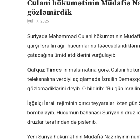
Culani hökumətinin Müdafiə Na
gözləmirdik
İyul 17, 2025
Suriyada Məhəmməd Culani hökumətinin Müdafiə N
qarşı İsrailin ağır hücumlarına təəccübləndikləri
çatacağına ümid etdiklərini vurğulayıb.
Qafqaz Times
-ın məlumatına görə, Culani hökum
telekanalına verdiyi açıqlamada İsrailin Dəməşqd
gözləmədiklərini deyib. O bildirib: “Bu gün İsraili
İşğalçı İsrail rejiminin qırıcı təyyarələri ötən g
bombalayıb. Hücumun bəhanəsi Suriyanın druz ic
druzlar tərəfindən də pislənib.
Yeni Suriya hökumətinin Müdafiə Nazirliyinin nü