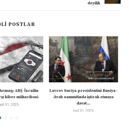
deyilik
LI POSTLAR
dırmaq: ABŞ-İsrailin
Lavrov Suriya prezidentini Rusiya–
“M
şı kiber müharibəsi
Ərəb sammitində iştirak etməyə
dəvət...
yul 31, 2025
İyul 31, 2025