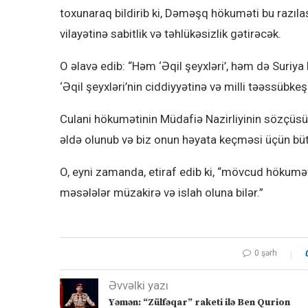
toxunaraq bildirib ki, Dəməşq hökuməti bu razıl
vilayətinə sabitlik və təhlükəsizlik gətirəcək.
O əlavə edib: “Həm ‘Əqil şeyxləri’, həm də Suriya
‘Əqil şeyxləri’nin ciddiyyətinə və milli təəssübkeş
Culani hökumətinin Müdafiə Nazirliyinin sözçüsü
əldə olunub və biz onun həyata keçməsi üçün bü
O, eyni zamanda, etiraf edib ki, “mövcud hökumət
məsələlər müzakirə və islah oluna bilər.”
0 şərh
Əvvəlki yazı
Yəmən: “Zülfəqar” raketi ilə Ben Qurion