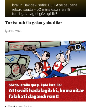
Turist adı ilə gələn yəhudilər
İyul 25, 2025