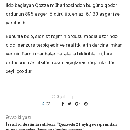
ildə başlayan Qəzza müharibəsindən bu günə qədər
ordunun 895 əsgəri öldürülüb, ən azı 6,130 əsgər isə
yaralanıb.
Bununla belə, sionist rejimin ordusu media üzərində
ciddi senzura tətbiq edir və real itkilərin dərcinə imkan
vermir. Fərqli mənbələr dəfələrlə bildiriblər ki, İsrail
ordusunun əsl itkiləri rəsmi açıqlanan rəqəmlərdən
xeyli çoxdur.
0 şərh
0
Əvvəlki yazı
İsrail ordusunun rəhbəri: “Qəzzədə 21 aylıq soyqırımdan