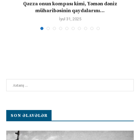
n
Qəzza onun kompası kimi, Yəmən dəniz
S
müharibəsinin qaydalarını...
İyul 31, 2025
Search
SON ƏLAVƏLƏR