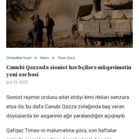
Cinayətkar İsrail
İslam
Yaxın Şərq
Cənubi Qəzzada sionist hərbçilərə müqavimətin
yeni zərbəsi
İyul 25, 2025
Sionist rejimin ordusu adət etdiyi kimi itkiləri senzura
etsə də, bu dəfə Cənubi Qəzza zolağında baş verən
döyüşlərdə bir əsgərinin ağır yaralandığını açıqlayıb.
Qafqaz Times-ın məlumatına görə, son həftələr