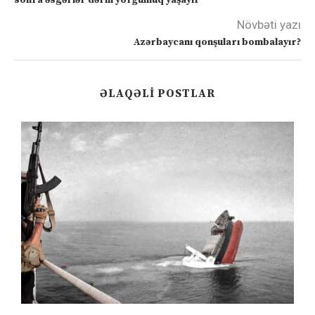
sonra əsgərlər dərin yorğunluq yaşayır”
Növbəti yazı
Azərbaycanı qonşuları bombalayır?
ƏLAQƏLI POSTLAR