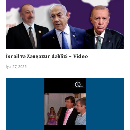
İsrail və Zəngəzur dəhlizi – Video
İyul 27, 2025