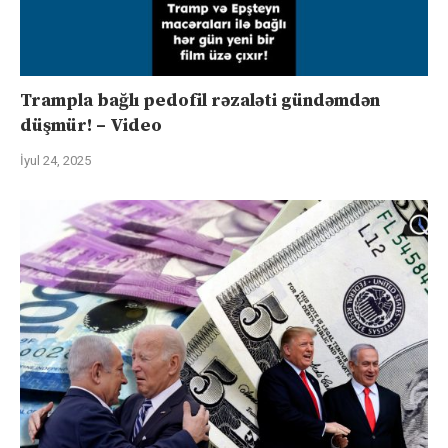
Trampla bağlı pedofil rəzaləti gündəmdən
düşmür! – Video
İyul 24, 2025