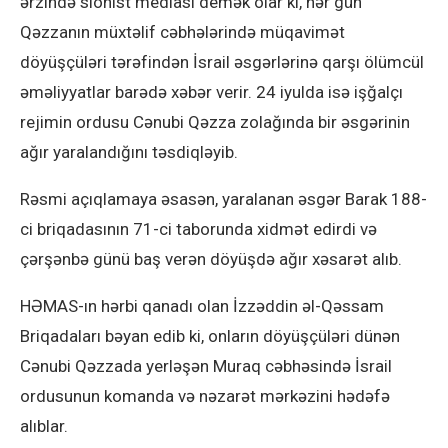
ərzində sionist mediası demək olar ki, hər gün
Qəzzanın müxtəlif cəbhələrində müqavimət
döyüşçüləri tərəfindən İsrail əsgərlərinə qarşı ölümcül
əməliyyatlar barədə xəbər verir. 24 iyulda isə işğalçı
rejimin ordusu Cənubi Qəzza zolağında bir əsgərinin
ağır yaralandığını təsdiqləyib.
Rəsmi açıqlamaya əsasən, yaralanan əsgər Barak 188-
ci briqadasının 71-ci taborunda xidmət edirdi və
çərşənbə günü baş verən döyüşdə ağır xəsarət alıb.
HƏMAS-ın hərbi qanadı olan İzzəddin əl-Qəssam
Briqadaları bəyan edib ki, onların döyüşçüləri dünən
Cənubi Qəzzada yerləşən Muraq cəbhəsində İsrail
ordusunun komanda və nəzarət mərkəzini hədəfə
alıblar.