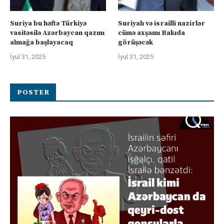
Suriya bu həftə Türkiyə
Suriyalı və israilli nazirlər
vasitəsilə Azərbaycan qazını
cümə axşamı Bakıda
almağa başlayacaq
görüşəcək
İyul 31, 2025
İyul 31, 2025
POSTER