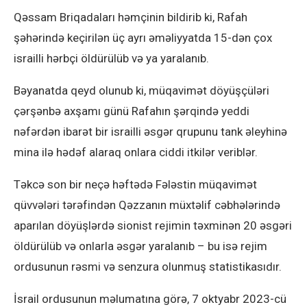
Qəssam Briqadaları həmçinin bildirib ki, Rafah
şəhərində keçirilən üç ayrı əməliyyatda 15-dən çox
israilli hərbçi öldürülüb və ya yaralanıb.
Bəyanatda qeyd olunub ki, müqavimət döyüşçüləri
çərşənbə axşamı günü Rafahın şərqində yeddi
nəfərdən ibarət bir israilli əsgər qrupunu tank əleyhinə
mina ilə hədəf alaraq onlara ciddi itkilər veriblər.
Təkcə son bir neçə həftədə Fələstin müqavimət
qüvvələri tərəfindən Qəzzanın müxtəlif cəbhələrində
aparılan döyüşlərdə sionist rejimin təxminən 20 əsgəri
öldürülüb və onlarla əsgər yaralanıb – bu isə rejim
ordusunun rəsmi və senzura olunmuş statistikasıdır.
İsrail ordusunun məlumatına görə, 7 oktyabr 2023-cü