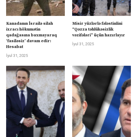
Kanadanın İsrailə silah
Misir yüzlərlə fələstinlini
ixracı hökumətin
“Qəzza təhlükəsizlik
qadağasına baxmayaraq
vəzifələri” üçün hazırlayır
‘fasiləsiz’ davam edir:
İyul 31, 2025
Hesabat
İyul 31, 2025