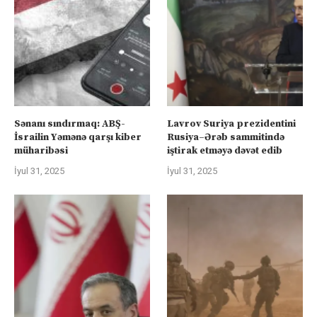
Sənanı sındırmaq: ABŞ-
Lavrov Suriya prezidentini
İsrailin Yəmənə qarşı kiber
Rusiya–Ərəb sammitində
müharibəsi
iştirak etməyə dəvət edib
İyul 31, 2025
İyul 31, 2025