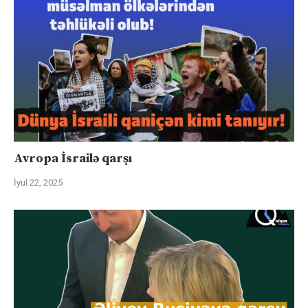
Avropa İsrailə qarşı
İyul 22, 2025