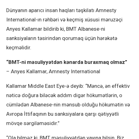
Dünyanın aparıcı insan haqları təşkilatı Amnesty
International-ın rəhbəri və keçmiş xüsusi məruzəçi
Anyes Kallamar bildirib ki, BMT Albanese-ni
sanksiyaların təsirindən qorumaq üçün hərəkətə
keçməlidir.
“BMT-ni məsuliyyətdən kənarda buraxmaq olmaz”
– Anyes Kallamar, Amnesty International
Kallamar Middle East Eye-ə deyib: “Məncə, ən effektiv
nəticə doğura biləcək addım digər hökumətlərin, o
cümlədən Albanese-nin mənsub olduğu hökumətin və
Avropa İttifaqının bu sanksiyalara qarşı qətiyyətli
mövqe sərgiləməsidir.”
“Ola bilməz ki, BMT məsuliyyətdən yayına bilsin. Biz