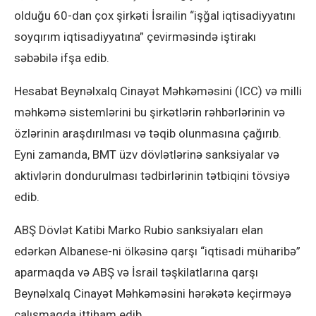
olduğu 60-dan çox şirkəti İsrailin “işğal iqtisadiyyatını
soyqırım iqtisadiyyatına” çevirməsində iştirakı
səbəbilə ifşa edib.
Hesabat Beynəlxalq Cinayət Məhkəməsini (ICC) və milli
məhkəmə sistemlərini bu şirkətlərin rəhbərlərinin və
özlərinin araşdırılması və təqib olunmasına çağırıb.
Eyni zamanda, BMT üzv dövlətlərinə sanksiyalar və
aktivlərin dondurulması tədbirlərinin tətbiqini tövsiyə
edib.
ABŞ Dövlət Katibi Marko Rubio sanksiyaları elan
edərkən Albanese-ni ölkəsinə qarşı “iqtisadi müharibə”
aparmaqda və ABŞ və İsrail təşkilatlarına qarşı
Beynəlxalq Cinayət Məhkəməsini hərəkətə keçirməyə
çalışmaqda ittiham edib.