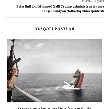
Növbəti yazı
Fələstinli fəal Mahmud Xəlil Tramp administrasiyasına
qarşı 20 milyon dollarlıq iddia qaldırıb
ƏLAQƏLI POSTLAR
n
Qəzza onun kompası kimi, Yəmən dəniz
S