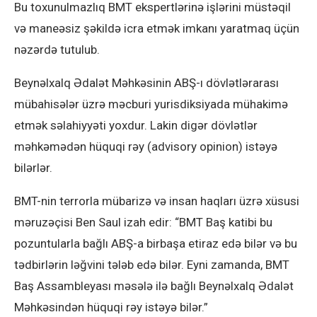
Bu toxunulmazlıq BMT ekspertlərinə işlərini müstəqil
və maneəsiz şəkildə icra etmək imkanı yaratmaq üçün
nəzərdə tutulub.
Beynəlxalq Ədalət Məhkəsinin ABŞ-ı dövlətlərarası
mübahisələr üzrə məcburi yurisdiksiyada mühakimə
etmək səlahiyyəti yoxdur. Lakin digər dövlətlər
məhkəmədən hüquqi rəy (advisory opinion) istəyə
bilərlər.
BMT-nin terrorla mübarizə və insan haqları üzrə xüsusi
məruzəçisi Ben Saul izah edir: “BMT Baş katibi bu
pozuntularla bağlı ABŞ-a birbaşa etiraz edə bilər və bu
tədbirlərin ləğvini tələb edə bilər. Eyni zamanda, BMT
Baş Assambleyası məsələ ilə bağlı Beynəlxalq Ədalət
Məhkəsindən hüquqi rəy istəyə bilər.”