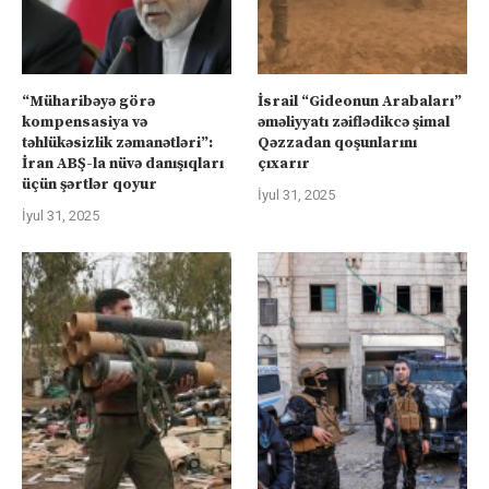
“Müharibəyə görə
İsrail “Gideonun Arabaları”
kompensasiya və
əməliyyatı zəiflədikcə şimal
təhlükəsizlik zəmanətləri”:
Qəzzadan qoşunlarını
İran ABŞ-la nüvə danışıqları
çıxarır
üçün şərtlər qoyur
İyul 31, 2025
İyul 31, 2025