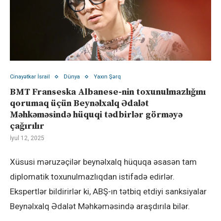
Cinayətkar İsrail
Dünya
Yaxın Şərq
BMT Franseska Albanese-nin toxunulmazlığını
qorumaq üçün Beynəlxalq Ədalət
Məhkəməsində hüquqi tədbirlər görməyə
çağırılır
İyul 12, 2025
Xüsusi məruzəçilər beynəlxalq hüquqa əsasən tam
diplomatik toxunulmazlıqdan istifadə edirlər.
Ekspertlər bildirirlər ki, ABŞ-ın tətbiq etdiyi sanksiyalar
Beynəlxalq Ədalət Məhkəməsində araşdırıla bilər.