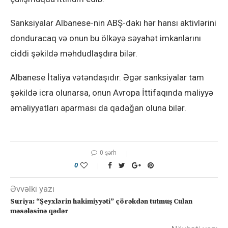
Sanksiyalar Albanese-nin ABŞ-dakı hər hansı aktivlərini
donduracaq və onun bu ölkəyə səyahət imkanlarını
ciddi şəkildə məhdudlaşdıra bilər.
Albanese İtaliya vətəndaşıdır. Əgər sanksiyalar tam
şəkildə icra olunarsa, onun Avropa İttifaqında maliyyə
əməliyyatları aparması da qadağan oluna bilər.
0 şərh
0
Əvvəlki yazı
Suriya: “Şeyxlərin hakimiyyəti” çörəkdən tutmuş Culan
məsələsinə qədər