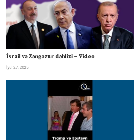
İsrail və Zəngəzur dəhlizi – Video
İyul 27, 2025