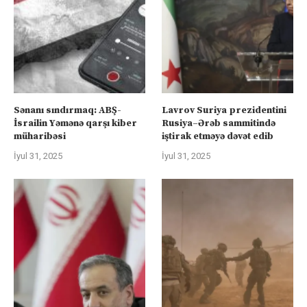
Sənanı sındırmaq: ABŞ-
Lavrov Suriya prezidentini
İsrailin Yəmənə qarşı kiber
Rusiya–Ərəb sammitində
müharibəsi
iştirak etməyə dəvət edib
İyul 31, 2025
İyul 31, 2025