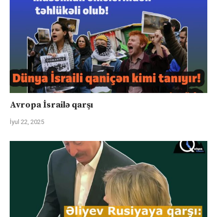
Avropa İsrailə qarşı
İyul 22, 2025