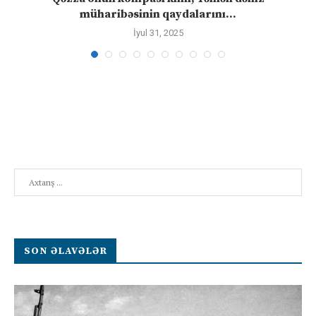
müharibəsinin qaydalarını...
İyul 31, 2025
Search
SON ƏLAVƏLƏR