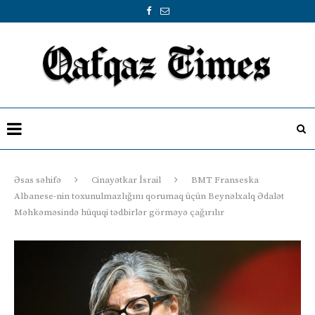
Əsas səhifə
Cinayətkar İsrail
BMT Franseska
Albanese-nin toxunulmazlığını qorumaq üçün Beynəlxalq Ədalət
Məhkəməsində hüquqi tədbirlər görməyə çağırılır