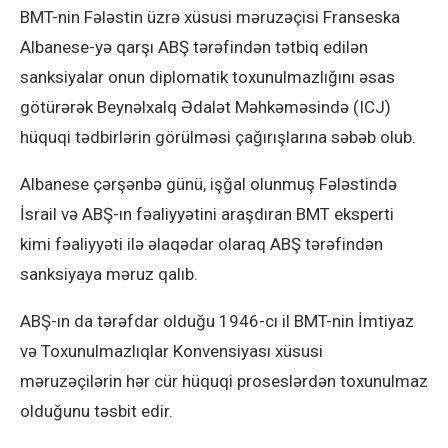
BMT-nin Fələstin üzrə xüsusi məruzəçisi Franseska
Albanese-yə qarşı ABŞ tərəfindən tətbiq edilən
sanksiyalar onun diplomatik toxunulmazlığını əsas
götürərək Beynəlxalq Ədalət Məhkəməsində (ICJ)
hüquqi tədbirlərin görülməsi çağırışlarına səbəb olub.
Albanese çərşənbə günü, işğal olunmuş Fələstində
İsrail və ABŞ-ın fəaliyyətini araşdıran BMT eksperti
kimi fəaliyyəti ilə əlaqədar olaraq ABŞ tərəfindən
sanksiyaya məruz qalıb.
ABŞ-ın da tərəfdar olduğu 1946-cı il BMT-nin İmtiyaz
və Toxunulmazlıqlar Konvensiyası xüsusi
məruzəçilərin hər cür hüquqi proseslərdən toxunulmaz
olduğunu təsbit edir.