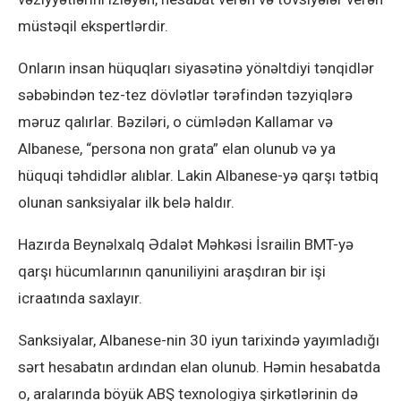
müstəqil ekspertlərdir.
Onların insan hüquqları siyasətinə yönəltdiyi tənqidlər
səbəbindən tez-tez dövlətlər tərəfindən təzyiqlərə
məruz qalırlar. Bəziləri, o cümlədən Kallamar və
Albanese, “persona non grata” elan olunub və ya
hüquqi təhdidlər alıblar. Lakin Albanese-yə qarşı tətbiq
olunan sanksiyalar ilk belə haldır.
Hazırda Beynəlxalq Ədalət Məhkəsi İsrailin BMT-yə
qarşı hücumlarının qanuniliyini araşdıran bir işi
icraatında saxlayır.
Sanksiyalar, Albanese-nin 30 iyun tarixində yayımladığı
sərt hesabatın ardından elan olunub. Həmin hesabatda
o, aralarında böyük ABŞ texnologiya şirkətlərinin də