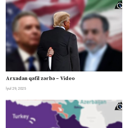
Arxadan qəfil zərbə – Video
İyul 29, 2025