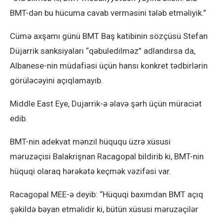
BMT-dən bu hücuma cavab verməsini tələb etməliyik.”
Cümə axşamı günü BMT Baş katibinin sözçüsü Stefan
Düjarrik sanksiyaları “qəbuledilməz” adlandırsa da,
Albanese-nin müdafiəsi üçün hansı konkret tədbirlərin
görüləcəyini açıqlamayıb.
Middle East Eye, Dujarrik-ə əlavə şərh üçün müraciət
edib.
BMT-nin adekvat mənzil hüququ üzrə xüsusi
məruzəçisi Balakrişnan Racagopal bildirib ki, BMT-nin
hüquqi olaraq hərəkətə keçmək vəzifəsi var.
Racagopal MEE-ə deyib: “Hüquqi baxımdan BMT açıq
şəkildə bəyan etməlidir ki, bütün xüsusi məruzəçilər