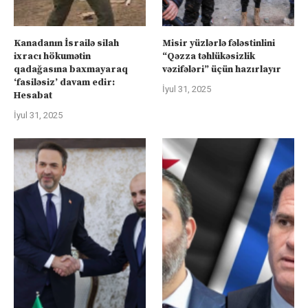
Kanadanın İsrailə silah
Misir yüzlərlə fələstinlini
ixracı hökumətin
“Qəzza təhlükəsizlik
qadağasına baxmayaraq
vəzifələri” üçün hazırlayır
‘fasiləsiz’ davam edir:
İyul 31, 2025
Hesabat
İyul 31, 2025