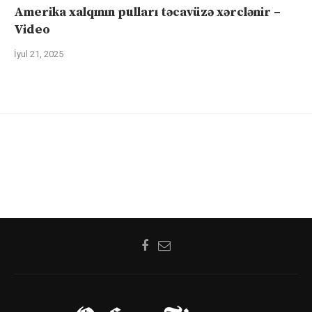
Amerika xalqının pulları təcavüzə xərclənir –
Video
İyul 21, 2025