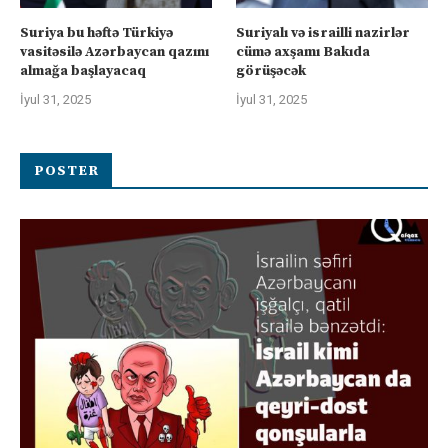
Suriya bu həftə Türkiyə
Suriyalı və israilli nazirlər
vasitəsilə Azərbaycan qazını
cümə axşamı Bakıda
almağa başlayacaq
görüşəcək
İyul 31, 2025
İyul 31, 2025
POSTER