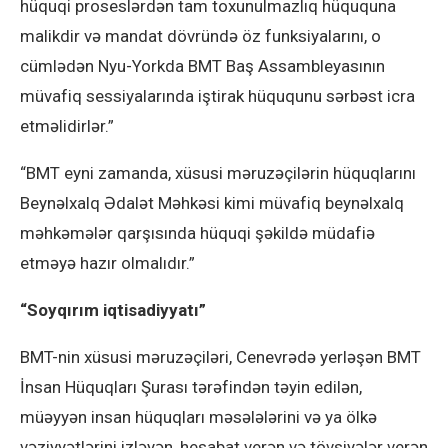
hüquqi proseslərdən tam toxunulmazlıq hüququna
malikdir və mandat dövründə öz funksiyalarını, o
cümlədən Nyu-Yorkda BMT Baş Assambleyasının
müvafiq sessiyalarında iştirak hüququnu sərbəst icra
etməlidirlər.”
“BMT eyni zamanda, xüsusi məruzəçilərin hüquqlarını
Beynəlxalq Ədalət Məhkəsi kimi müvafiq beynəlxalq
məhkəmələr qarşısında hüquqi şəkildə müdafiə
etməyə hazır olmalıdır.”
“Soyqırım iqtisadiyyatı”
BMT-nin xüsusi məruzəçiləri, Cenevrədə yerləşən BMT
İnsan Hüquqları Şurası tərəfindən təyin edilən,
müəyyən insan hüquqları məsələlərini və ya ölkə
vəziyyətlərini izləyən, hesabat verən və tövsiyələr verən