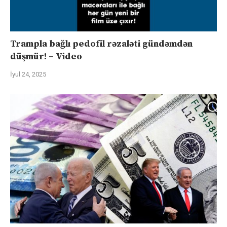
Trampla bağlı pedofil rəzaləti gündəmdən
düşmür! – Video
İyul 24, 2025