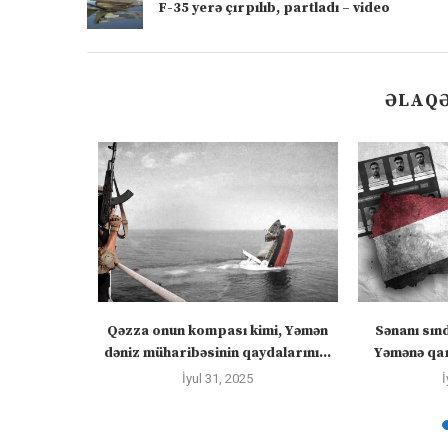
F-35 yerə çırpılıb, partladı – video
ƏLAQƏ
 “silahları
Qəzza onun kompası kimi, Yəmən
Sənanı sın
zadakı...
dəniz müharibəsinin qaydalarını...
Yəmənə qar
İyul 31, 2025
İ