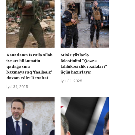
Kanadanın İsrailə silah
Misir yüzlərlə
ixracı hökumətin
fələstinlini “Qəzza
qadağasına
təhlükəsizlik vəzifələri”
baxmayaraq ‘fasiləsiz’
üçün hazırlayır
davam edir: Hesabat
İyul 31, 2025
İyul 31, 2025