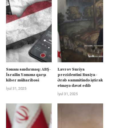
Sənanı sındırmaq: ABŞ-
Lavrov Suriya
İsrailin Yəmənə qarşı
prezidentini Rusiya–
kiber müharibəsi
Ərəb sammitində iştirak
etməyə dəvət edib
İyul 31, 2025
İyul 31, 2025