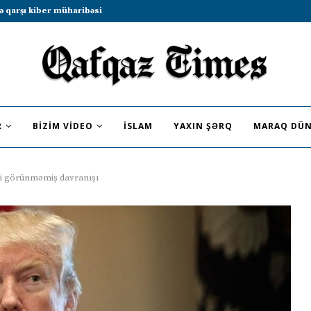
b sammitində iştirak etməyə dəvət...
R
BIZIM VIDEO
İSLAM
YAXIN ŞƏRQ
MARAQ DÜN
li görünməmiş davranışı