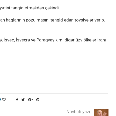
yyətini tənqid etməkdən çəkindi
an haqlarının pozulmasını tənqid edən tövsiyələr verib,
, İsveç, İsveçrə və Paraqvay kimi digər üzv ölkələr İranı
0
Növbəti yazı