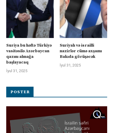
Suriya bu həftə Türkiyə
Suriyalı və israilli
vasitəsilə Azərbaycan
nazirlər cümə axşamı
qazını almağa
Bakıda görüşəcək
başlayacaq
İyul 31, 2025
İyul 31, 2025
POSTER