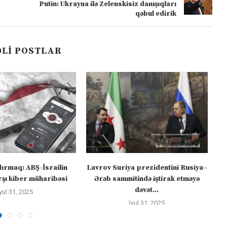
Putin: Ukrayna ilə Zelenskisiz danışıqları
qəbul edirik
LI POSTLAR
dırmaq: ABŞ-İsrailin
Lavrov Suriya prezidentini Rusiya–
“M
şı kiber müharibəsi
Ərəb sammitində iştirak etməyə
dəvət...
yul 31, 2025
İyul 31, 2025