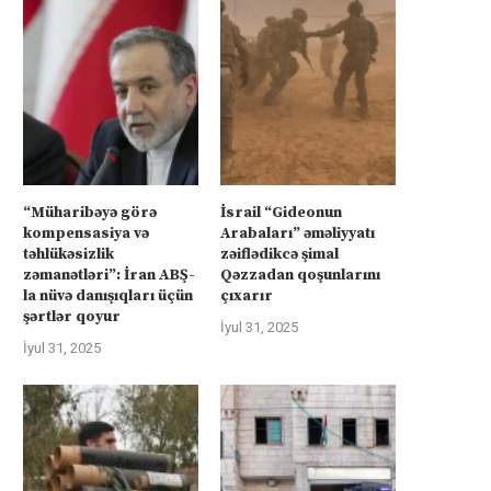
“Müharibəyə görə
İsrail “Gideonun
kompensasiya və
Arabaları” əməliyyatı
təhlükəsizlik
zəiflədikcə şimal
zəmanətləri”: İran ABŞ-
Qəzzadan qoşunlarını
la nüvə danışıqları üçün
çıxarır
şərtlər qoyur
İyul 31, 2025
İyul 31, 2025
üharibəyə görə kompensasiya və
Kanadanın İsrailə silah ixra
təhlükəsizlik zəmanətləri”: İran
hökumətin qadağasına baxma
ABŞ-la...
‘fasiləsiz’...
İyul 31, 2025
İyul 31, 2025