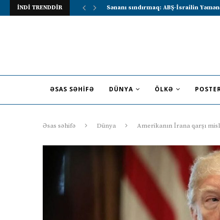
İNDİ TRENDDİR
Lavrov Suriya prezidentini Rusiya–Ərə
ƏSAS SƏHIFƏ
DÜNYA
ÖLKƏ
POSTE
Əsas səhifə
Dünya
Amerikanın İrana qarşı mis