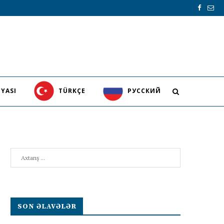
YASI
TÜRKÇE
PУССКИЙ
Search
SON ƏLAVƏLƏR