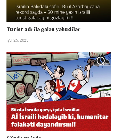
Turist adı ilə gələn yəhudilər
İyul 25, 2025