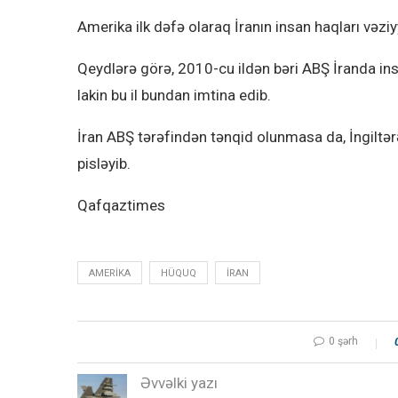
Amerika ilk dəfə olaraq İranın insan haqları vəzi
Qeydlərə görə, 2010-cu ildən bəri ABŞ İranda ins
lakin bu il bundan imtina edib.
İran ABŞ tərəfindən tənqid olunmasa da, İngiltərə
pisləyib.
Qafqaztimes
AMERIKA
HÜQUQ
İRAN
0 şərh
Əvvəlki yazı