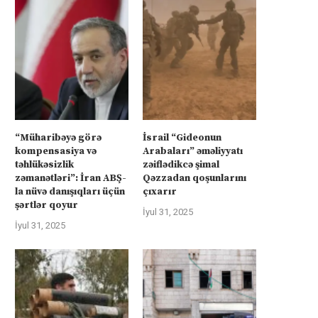
“Müharibəyə görə
İsrail “Gideonun
kompensasiya və
Arabaları” əməliyyatı
təhlükəsizlik
zəiflədikcə şimal
zəmanətləri”: İran ABŞ-
Qəzzadan qoşunlarını
la nüvə danışıqları üçün
çıxarır
şərtlər qoyur
İyul 31, 2025
İyul 31, 2025