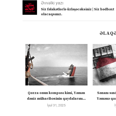
Əvvəlki yazı
Siz fəlakətlərlə üzləşəcəksiniz | Siz bədbəxt
olacaqsınız.
ƏLAQƏ
ızlanmadan
Qəzza onun kompası kimi, Yəmən
Sənanı sın
ayacaq” –
dəniz müharibəsinin qaydalarını...
Yəmənə qar
İyul 31, 2025
İ