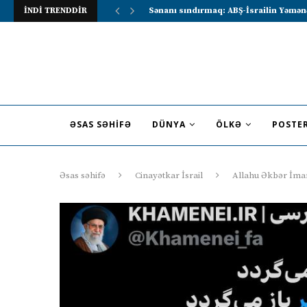
İNDİ TRENDDİR
Lavrov Suriya prezidentini Rusiya–Ərə
ƏSAS SƏHIFƏ
DÜNYA
ÖLKƏ
POSTE
Əsas səhifə
Cinayətkar İsrail
Allahu Əkbər İmam