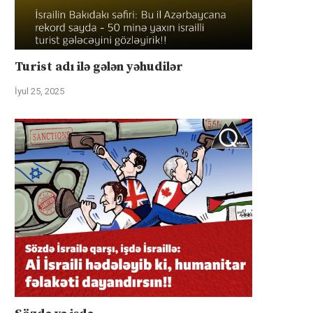
Turist adı ilə gələn yəhudilər
İyul 25, 2025