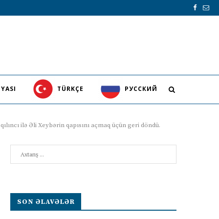
YASI
TÜRKÇE
PУССКИЙ
ılıncı ilə Əli Xeybərin qapısını açmaq üçün geri döndü.
Search
SON ƏLAVƏLƏR