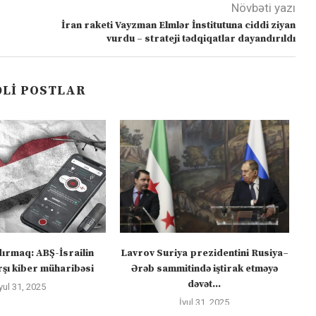
Növbəti yazı
İran raketi Vayzman Elmlər İnstitutuna ciddi ziyan
vurdu – strateji tədqiqatlar dayandırıldı
LI POSTLAR
dırmaq: ABŞ-İsrailin
Lavrov Suriya prezidentini Rusiya–
“M
şı kiber müharibəsi
Ərəb sammitində iştirak etməyə
dəvət...
yul 31, 2025
İyul 31, 2025