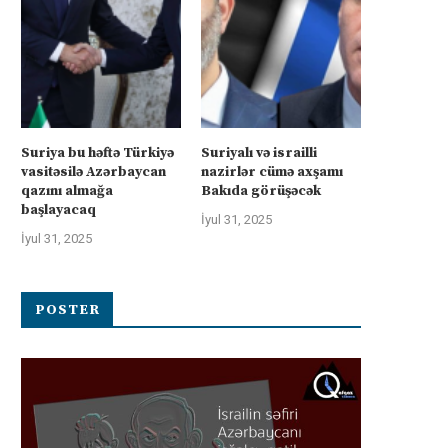
Suriya bu həftə Türkiyə
Suriyalı və israilli
vasitəsilə Azərbaycan
nazirlər cümə axşamı
qazını almağa
Bakıda görüşəcək
başlayacaq
İyul 31, 2025
İyul 31, 2025
POSTER