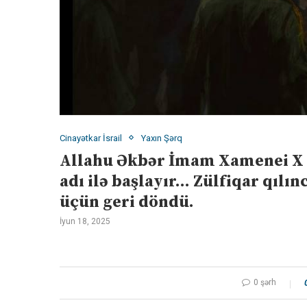
Cinayətkar İsrail
Yaxın Şərq
Allahu Əkbər İmam Xamenei X 
adı ilə başlayır… Zülfiqar qılın
üçün geri döndü.
İyun 18, 2025
0 şərh