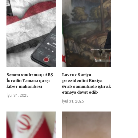
Sənanı sındırmaq: ABŞ-
Lavrov Suriya
İsrailin Yəmənə qarşı
prezidentini Rusiya–
kiber müharibəsi
Ərəb sammitində iştirak
etməyə dəvət edib
İyul 31, 2025
İyul 31, 2025