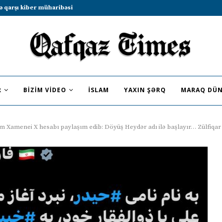
b sammitində iştirak etməyə dəvət...
R
BIZIM VIDEO
İSLAM
YAXIN ŞƏRQ
MARAQ DÜN
 Xamenei X hesabı paylaşım edib: Döyüş Heydər adı ilə başlayır… Zülfiqar q