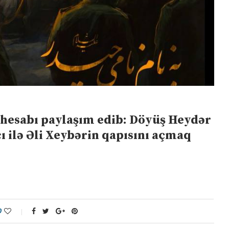
hesabı paylaşım edib: Döyüş Heydər
cı ilə Əli Xeybərin qapısını açmaq
0