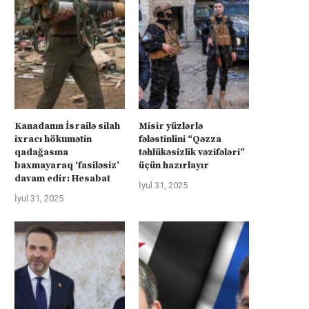
Kanadanın İsrailə silah
Misir yüzlərlə
ixracı hökumətin
fələstinlini “Qəzza
qadağasına
təhlükəsizlik vəzifələri”
baxmayaraq ‘fasiləsiz’
üçün hazırlayır
davam edir: Hesabat
İyul 31, 2025
İyul 31, 2025
üharibəyə görə kompensasiya və
İsrail “Gideonun Arabalar
təhlükəsizlik zəmanətləri”: İran
əməliyyatı zəiflədikcə şima
ABŞ-la...
Qəzzadan qoşunlarını...
İyul 31, 2025
İyul 31, 2025