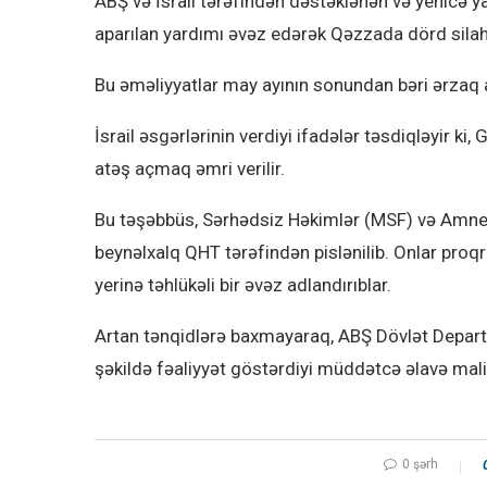
ABŞ və İsrail tərəfindən dəstəklənən və yenicə y
aparılan yardımı əvəz edərək Qəzzada dörd silahl
Bu əməliyyatlar may ayının sonundan bəri ərzaq a
İsrail əsgərlərinin verdiyi ifadələr təsdiqləyir ki
atəş açmaq əmri verilir.
Bu təşəbbüs, Sərhədsiz Həkimlər (MSF) və Amnes
beynəlxalq QHT tərəfindən pislənilib. Onlar proq
yerinə təhlükəli bir əvəz adlandırıblar.
Artan tənqidlərə baxmayaraq, ABŞ Dövlət Departam
şəkildə fəaliyyət göstərdiyi müddətcə əlavə mal
0 şərh