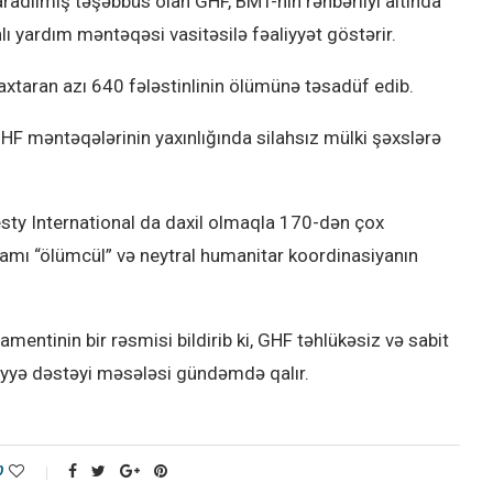
aradılmış təşəbbüs olan GHF, BMT-nin rəhbərliyi altında
ı yardım məntəqəsi vasitəsilə fəaliyyət göstərir.
xtaran azı 640 fələstinlinin ölümünə təsadüf edib.
, GHF məntəqələrinin yaxınlığında silahsız mülki şəxslərə
ty International da daxil olmaqla 170-dən çox
ramı “ölümcül” və neytral humanitar koordinasiyanın
entinin bir rəsmisi bildirib ki, GHF təhlükəsiz və sabit
iyyə dəstəyi məsələsi gündəmdə qalır.
0