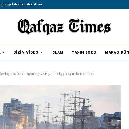
b sammitində iştirak etməyə dəvət...
R
BIZIM VIDEO
İSLAM
YAXIN ŞƏRQ
MARAQ DÜN
rdarlıqlara baxmayaraq GHF-yə maliyyə ayırıb: Hesabat