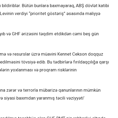
 bildiriblər. Bütün bunlara baxmayaraq, ABŞ dövlət katibi
vinin verdiyi “prioritet göstəriş” əsasında maliyyə
ayıb və GHF ərizəsini təqdim etdikdən cəmi beş gün
əetmə və resurslar üzrə müavini Kennet Cekson doqquz
dilməsini tövsiyə edib. Bu tədbirlərə fırıldaqçılığa qarşı
lərin yoxlanması və proqram risklərinin
una zərər və terrorla mübarizə qanunlarının mümkün
və siyasi baxımdan yaranmış təcili vəziyyəti’