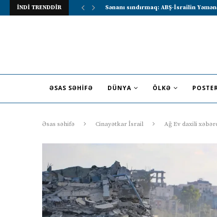
İNDİ TRENDDİR
Lavrov Suriya prezidentini Rusiya–Ərə
ƏSAS SƏHIFƏ
DÜNYA
ÖLKƏ
POSTE
Əsas səhifə
Cinayətkar İsrail
Ağ Ev daxili xəbə