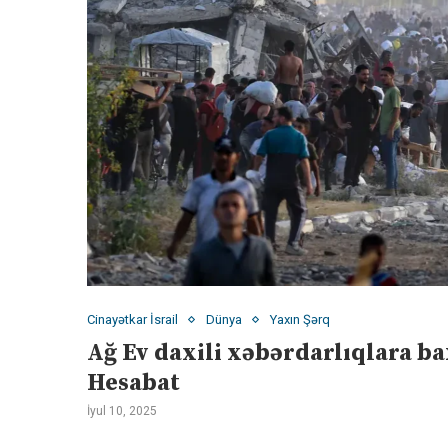
Cinayətkar İsrail
Dünya
Yaxın Şərq
Ağ Ev daxili xəbərdarlıqlara b
Hesabat
İyul 10, 2025