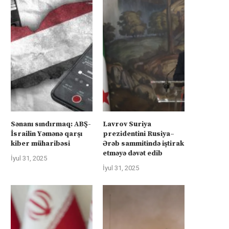
Sənanı sındırmaq: ABŞ-
Lavrov Suriya
İsrailin Yəmənə qarşı
prezidentini Rusiya–
kiber müharibəsi
Ərəb sammitində iştirak
etməyə dəvət edib
İyul 31, 2025
İyul 31, 2025