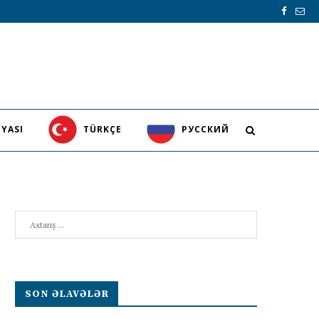
YASI
TÜRKÇE
PУССКИЙ
Search
SON ƏLAVƏLƏR