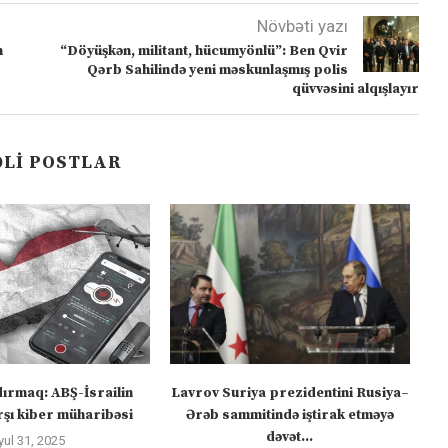
Növbəti yazı
n
“Döyüşkən, militant, hücumyönlü”: Ben Qvir
Qərb Sahilində yeni məskunlaşmış polis
qüvvəsini alqışlayır
LI POSTLAR
dırmaq: ABŞ-İsrailin
Lavrov Suriya prezidentini Rusiya–
“M
şı kiber müharibəsi
Ərəb sammitində iştirak etməyə
dəvət...
yul 31, 2025