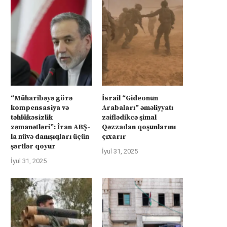
“Müharibəyə görə
İsrail “Gideonun
kompensasiya və
Arabaları” əməliyyatı
təhlükəsizlik
zəiflədikcə şimal
zəmanətləri”: İran ABŞ-
Qəzzadan qoşunlarını
la nüvə danışıqları üçün
çıxarır
şərtlər qoyur
İyul 31, 2025
İyul 31, 2025