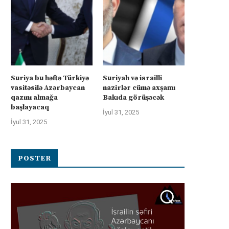
Suriya bu həftə Türkiyə
Suriyalı və israilli
vasitəsilə Azərbaycan
nazirlər cümə axşamı
qazını almağa
Bakıda görüşəcək
başlayacaq
İyul 31, 2025
İyul 31, 2025
POSTER
üharibəyə görə kompensasiya və
İsrail “Gideonun Arabalar
təhlükəsizlik zəmanətləri”: İran
əməliyyatı zəiflədikcə şima
ABŞ-la...
Qəzzadan qoşunlarını...