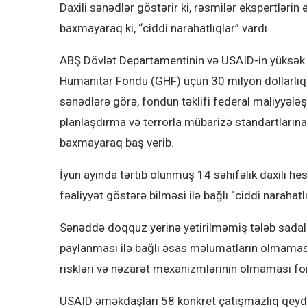
Daxili sənədlər göstərir ki, rəsmilər ekspertlərin
baxmayaraq ki, “ciddi narahatlıqlar” vardı
ABŞ Dövlət Departamentinin və USAID-in yüksək v
Humanitar Fondu (GHF) üçün 30 milyon dollarlıq q
sənədlərə görə, fondun təklifi federal maliyyələ
planlaşdırma və terrorla mübarizə standartların
baxmayaraq baş verib.
İyun ayında tərtib olunmuş 14 səhifəlik daxili h
fəaliyyət göstərə bilməsi ilə bağlı “ciddi narahatl
Sənəddə doqquz yerinə yetirilməmiş tələb sadal
paylanması ilə bağlı əsas məlumatların olmaması.
riskləri və nəzarət mexanizmlərinin olmaması fon
USAID əməkdaşları 58 konkret çatışmazlıq qeyd e