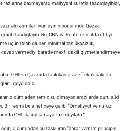
 etirazlarına baxmayaraq maliyyəni sürətlə təsdiqləyiblər,
əzifəli rəsmiləri iyun ayının sonlarında Qəzza
rantı təsdiqləyib. Bu, CNN və Reuters-in əldə etdiyi
şmə üçün tələb olunan minimal təhlükəsizlik,
a cavab vermədiyi barədə məxfi daxili qiymətləndirməyə
esabat GHF-in Qəzzada təhlükəsiz və effektiv şəkildə
ıqlar”ı qeyd edib.
anır, o cümlədən təmiz su olmayan ərazilərdə quru süd
 Bir rəsmi belə nəticəyə gəlib: “Əməliyyat və nüfuz
unda GHF ilə irəliləməyə razı deyiləm.”
dib, o cümlədən bu təşkilatın “zərər vermə” prinsipini