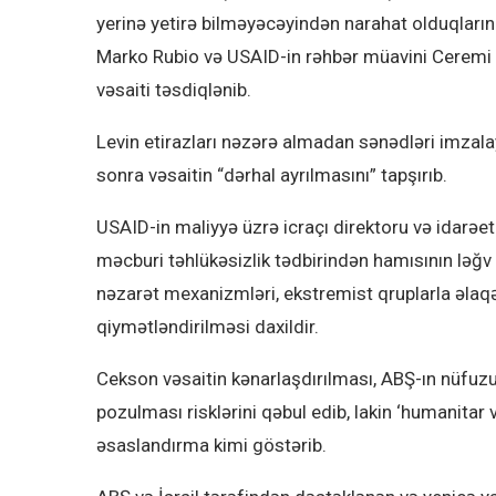
yerinə yetirə bilməyəcəyindən narahat olduqlarını
Marko Rubio və USAID-in rəhbər müavini Ceremi Le
vəsaiti təsdiqlənib.
Levin etirazları nəzərə almadan sənədləri imzal
sonra vəsaitin “dərhal ayrılmasını” tapşırıb.
USAID-in maliyyə üzrə icraçı direktoru və idar
məcburi təhlükəsizlik tədbirindən hamısının ləğv e
nəzarət mexanizmləri, ekstremist qruplarla əlaqə
qiymətləndirilməsi daxildir.
Cekson vəsaitin kənarlaşdırılması, ABŞ-ın nüfuz
pozulması risklərini qəbul edib, lakin ‘humanitar 
əsaslandırma kimi göstərib.