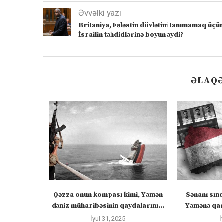
Əvvəlki yazı
Britaniya, Fələstin dövlətini tanımamaq üçü
İsrailin təhdidlərinə boyun əydi?
ƏLAQƏ
ızlanmadan
Qəzza onun kompası kimi, Yəmən
Sənanı sın
ayacaq” –
dəniz müharibəsinin qaydalarını...
Yəmənə qar
İyul 31, 2025
İ