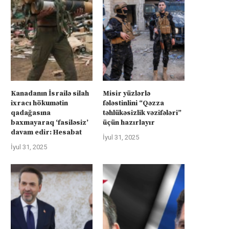
Kanadanın İsrailə silah
Misir yüzlərlə
ixracı hökumətin
fələstinlini “Qəzza
qadağasına
təhlükəsizlik vəzifələri”
baxmayaraq ‘fasiləsiz’
üçün hazırlayır
davam edir: Hesabat
İyul 31, 2025
İyul 31, 2025