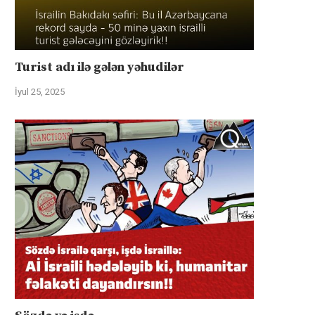
Turist adı ilə gələn yəhudilər
İyul 25, 2025