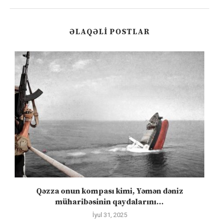
ƏLAQƏLI POSTLAR
n
Qəzza onun kompası kimi, Yəmən dəniz
S
müharibəsinin qaydalarını...
İyul 31, 2025