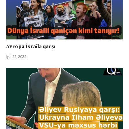
Avropa İsrailə qarşı
İyul 22, 2025