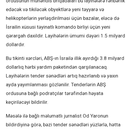
ordusunun mühəndis briqadaları bu layihələrə rəhbərlik
edəcək və tikiləcək obyektlərə yeni təyyarə və
helikopterlərin yerləşdirilməsi üçün bazalar, eləcə də
İsrailin xüsusi təyinatlı komando birliyi üçün yeni
qərargah daxildir. Layihələrin ümumi dəyəri 1.5 milyard
dollardır.
Bu tikinti xərcləri, ABŞ-ın İsrailə illik ayırdığı 3.8 milyard
dollarlıq hərbi yardım paketindən qarşılanacaq.
Layihələrin tender sənədləri artıq hazırlanıb və yaxın
ayda yayımlanması gözlənilir. Tenderlərin ABŞ
ordusuna bağlı podratçılar tərəfindən həyata
keçiriləcəyi bildirilir.
Məsələ ilə bağlı məlumatlı jurnalist Od Yaronun
bildirdiyinə görə, bəzi tender sənədləri yüzlərlə, hətta