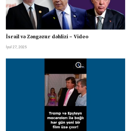
İsrail və Zəngəzur dəhlizi – Video
İyul 27, 2025