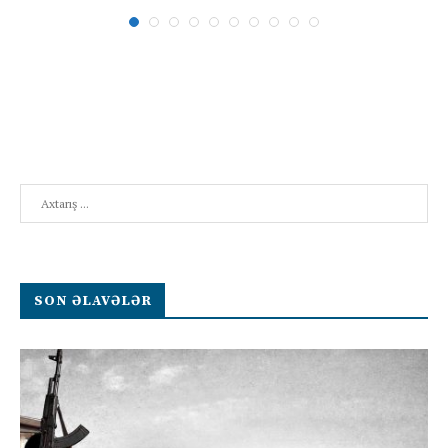
Search
SON ƏLAVƏLƏR