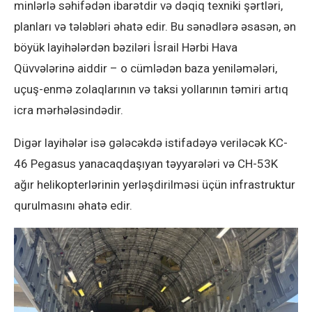
minlərlə səhifədən ibarətdir və dəqiq texniki şərtləri,
planları və tələbləri əhatə edir. Bu sənədlərə əsasən, ən
böyük layihələrdən bəziləri İsrail Hərbi Hava
Qüvvələrinə aiddir – o cümlədən baza yeniləmələri,
uçuş-enmə zolaqlarının və taksi yollarının təmiri artıq
icra mərhələsindədir.
Digər layihələr isə gələcəkdə istifadəyə veriləcək KC-
46 Pegasus yanacaqdaşıyan təyyarələri və CH-53K
ağır helikopterlərinin yerləşdirilməsi üçün infrastruktur
qurulmasını əhatə edir.