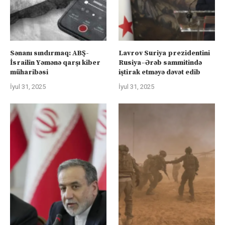
Sənanı sındırmaq: ABŞ-
Lavrov Suriya prezidentini
İsrailin Yəmənə qarşı kiber
Rusiya–Ərəb sammitində
müharibəsi
iştirak etməyə dəvət edib
İyul 31, 2025
İyul 31, 2025