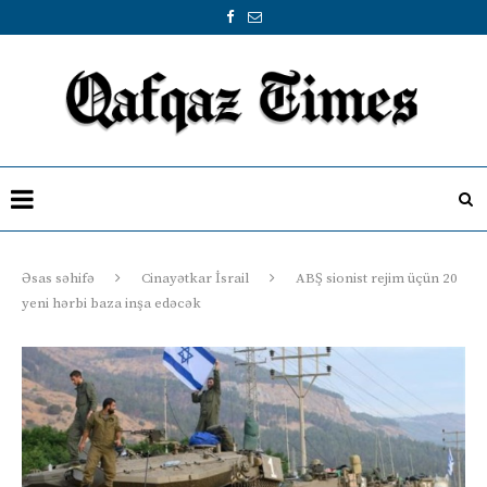
Əsas səhifə
Cinayətkar İsrail
ABŞ sionist rejim üçün 20
yeni hərbi baza inşa edəcək