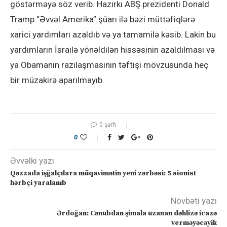
göstərməyə söz verib. Hazırkı ABŞ prezidenti Donald
Tramp “Əvvəl Amerika” şüarı ilə bəzi müttəfiqlərə
xarici yardımları azaldıb və ya tamamilə kəsib. Lakin bu
yardımların İsrailə yönəldilən hissəsinin azaldılması və
ya Obamanın razılaşmasının təftişi mövzusunda heç
bir müzakirə aparılmayıb.
0 şərh
0
Əvvəlki yazı
Qəzzada işğalçılara müqavimətin yeni zərbəsi: 5 sionist
hərbçi yaralanıb
Növbəti yazı
Ərdoğan: Cənubdan şimala uzanan dəhlizə icazə
verməyəcəyik