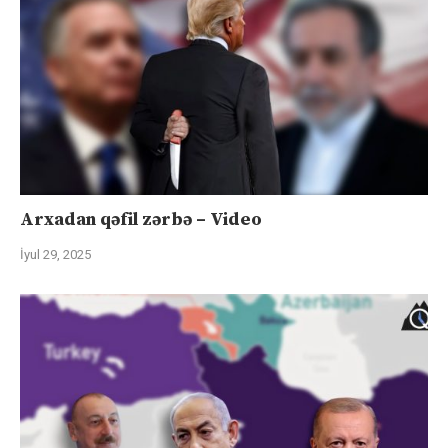
Arxadan qəfil zərbə – Video
İyul 29, 2025