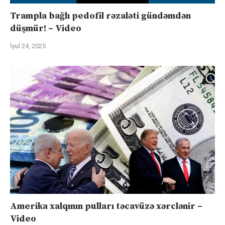
Trampla bağlı pedofil rəzaləti gündəmdən
düşmür! – Video
İyul 24, 2025
Amerika xalqının pulları təcavüzə xərclənir –
Video