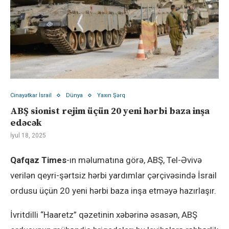
Cinayətkar İsrail
Dünya
Yaxın Şərq
ABŞ sionist rejim üçün 20 yeni hərbi baza inşa
edəcək
İyul 18, 2025
Qafqaz Times
-ın məlumatına görə, ABŞ, Tel-Əvivə
verilən qeyri-şərtsiz hərbi yardımlar çərçivəsində İsrail
ordusu üçün 20 yeni hərbi baza inşa etməyə hazırlaşır.
İvritdilli “Haaretz” qəzetinin xəbərinə əsasən, ABŞ