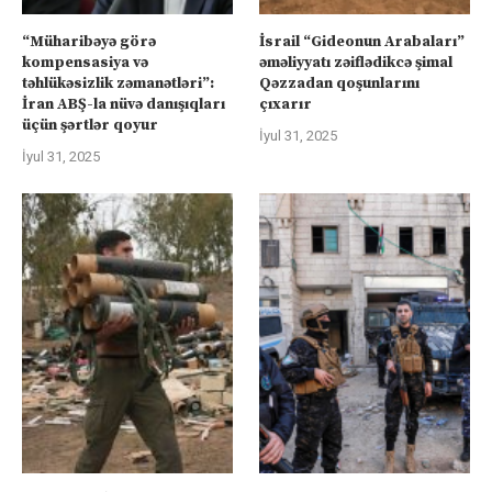
“Müharibəyə görə
İsrail “Gideonun Arabaları”
kompensasiya və
əməliyyatı zəiflədikcə şimal
təhlükəsizlik zəmanətləri”:
Qəzzadan qoşunlarını
İran ABŞ-la nüvə danışıqları
çıxarır
üçün şərtlər qoyur
İyul 31, 2025
İyul 31, 2025