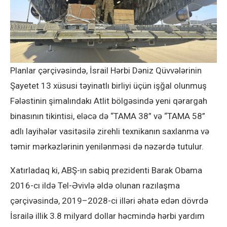
Planlar çərçivəsində, İsrail Hərbi Dəniz Qüvvələrinin
Şayetet 13 xüsusi təyinatlı birliyi üçün işğal olunmuş
Fələstinin şimalındakı Atlit bölgəsində yeni qərargah
binasının tikintisi, eləcə də “TAMA 38” və “TAMA 58”
adlı layihələr vasitəsilə zirehli texnikanın saxlanma və
təmir mərkəzlərinin yenilənməsi də nəzərdə tutulur.
Xatırladaq ki, ABŞ-ın sabiq prezidenti Barak Obama
2016-cı ildə Tel-Əvivlə əldə olunan razılaşma
çərçivəsində, 2019–2028-ci illəri əhatə edən dövrdə
İsrailə illik 3.8 milyard dollar həcmində hərbi yardım