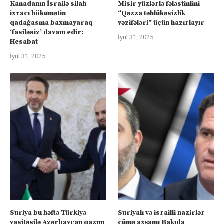
Kanadanın İsrailə silah
Misir yüzlərlə fələstinlini
ixracı hökumətin
“Qəzza təhlükəsizlik
qadağasına baxmayaraq
vəzifələri” üçün hazırlayır
‘fasiləsiz’ davam edir:
İyul 31, 2025
Hesabat
İyul 31, 2025
Suriya bu həftə Türkiyə
Suriyalı və israilli nazirlər
vasitəsilə Azərbaycan qazını
cümə axşamı Bakıda