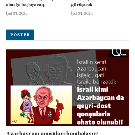
almağa başlayacaq
görüşəcək
İyul 31, 2025
İyul 31, 2025
POSTER
Azərbaycanı qonşuları bombalayır?