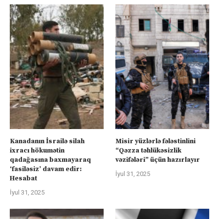
Kanadanın İsrailə silah
Misir yüzlərlə fələstinlini
ixracı hökumətin
“Qəzza təhlükəsizlik
qadağasına baxmayaraq
vəzifələri” üçün hazırlayır
‘fasiləsiz’ davam edir:
İyul 31, 2025
Hesabat
İyul 31, 2025