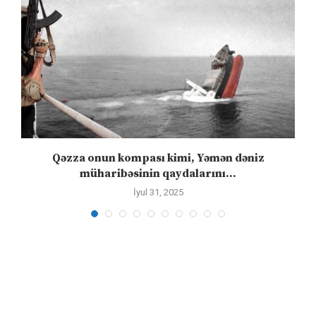
n
Qəzza onun kompası kimi, Yəmən dəniz
S
müharibəsinin qaydalarını...
İyul 31, 2025