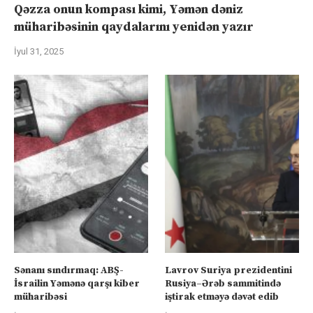
Qəzza onun kompası kimi, Yəmən dəniz
müharibəsinin qaydalarını yenidən yazır
İyul 31, 2025
Sənanı sındırmaq: ABŞ-
Lavrov Suriya prezidentini
İsrailin Yəmənə qarşı kiber
Rusiya–Ərəb sammitində
müharibəsi
iştirak etməyə dəvət edib