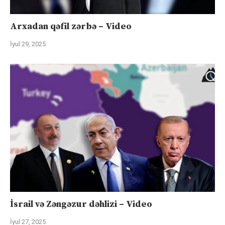
Arxadan qəfil zərbə – Video
İyul 29, 2025
İsrail və Zəngəzur dəhlizi – Video
İyul 27, 2025