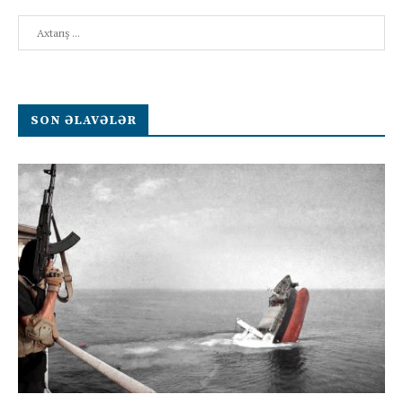
Search
SON ƏLAVƏLƏR