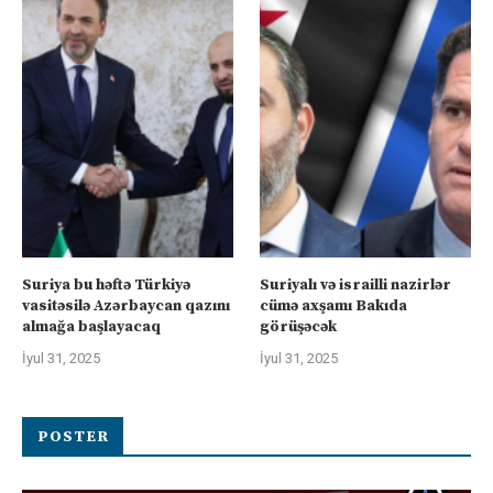
Suriya bu həftə Türkiyə
Suriyalı və israilli nazirlər
vasitəsilə Azərbaycan qazını
cümə axşamı Bakıda
almağa başlayacaq
görüşəcək
İyul 31, 2025
İyul 31, 2025
POSTER