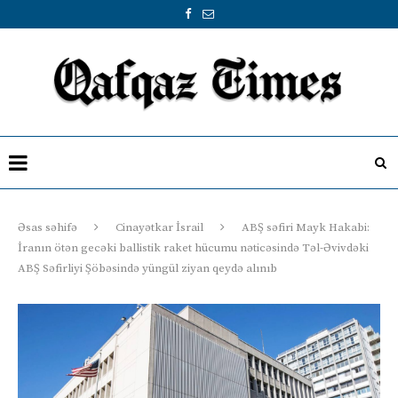
Əsas səhifə
Cinayətkar İsrail
ABŞ səfiri Mayk Hakabi:
İranın ötən gecəki ballistik raket hücumu nəticəsində Təl-Əvivdəki
ABŞ Səfirliyi Şöbəsində yüngül ziyan qeydə alınıb