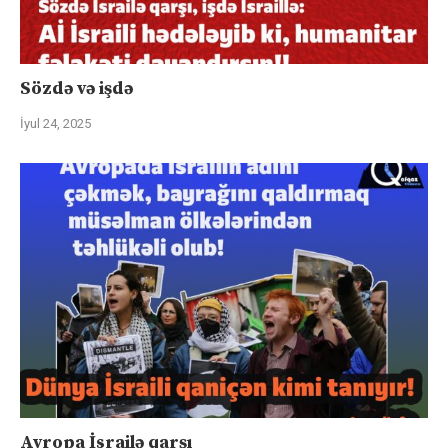
Sözdə və işdə
İyul 24, 2025
Avropa İsrailə qarşı