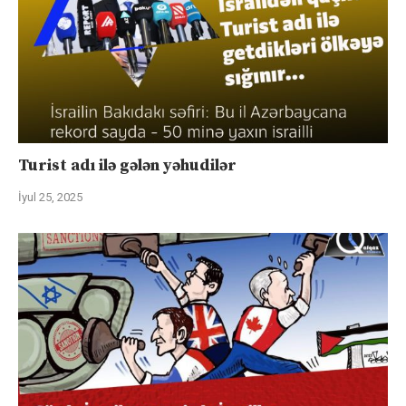
Turist adı ilə gələn yəhudilər
İyul 25, 2025