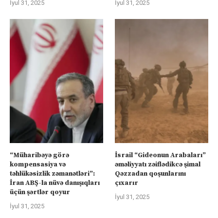
İyul 31, 2025
İyul 31, 2025
“Müharibəyə görə
İsrail “Gideonun Arabaları”
kompensasiya və
əməliyyatı zəiflədikcə şimal
təhlükəsizlik zəmanətləri”:
Qəzzadan qoşunlarını
İran ABŞ-la nüvə danışıqları
çıxarır
üçün şərtlər qoyur
İyul 31, 2025
İyul 31, 2025