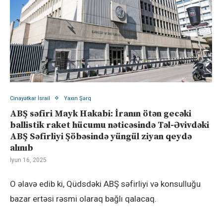
Cinayətkar İsrail
Yaxın Şərq
ABŞ səfiri Mayk Hakabi: İranın ötən gecəki
ballistik raket hücumu nəticəsində Təl-Əvivdəki
ABŞ Səfirliyi Şöbəsində yüngül ziyan qeydə
alınıb
İyun 16, 2025
O əlavə edib ki, Qüdsdəki ABŞ səfirliyi və konsulluğu
bazar ertəsi rəsmi olaraq bağlı qalacaq.