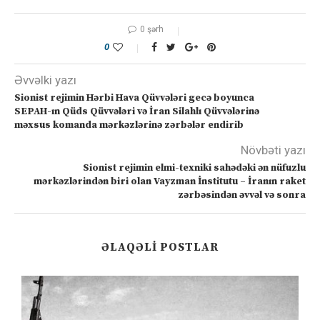
0 şərh
0
Əvvəlki yazı
Sionist rejimin Hərbi Hava Qüvvələri gecə boyunca
SEPAH-ın Qüds Qüvvələri və İran Silahlı Qüvvələrinə
məxsus komanda mərkəzlərinə zərbələr endirib
Növbəti yazı
Sionist rejimin elmi-texniki sahədəki ən nüfuzlu
mərkəzlərindən biri olan Vayzman İnstitutu – İranın raket
zərbəsindən əvvəl və sonra
ƏLAQƏLI POSTLAR