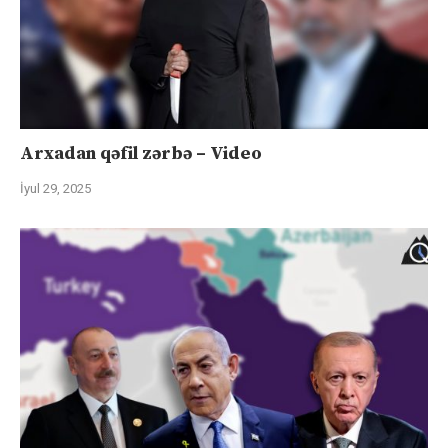
Arxadan qəfil zərbə – Video
İyul 29, 2025