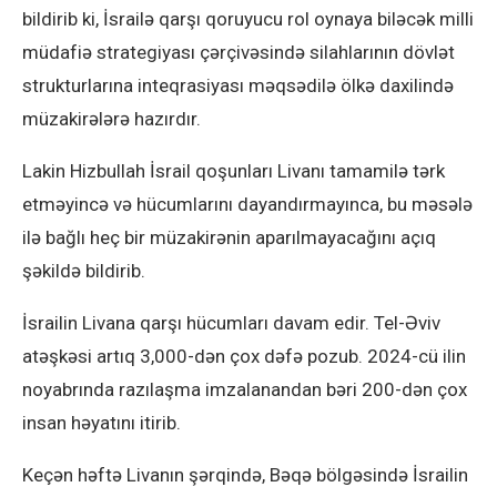
bildirib ki, İsrailə qarşı qoruyucu rol oynaya biləcək milli
müdafiə strategiyası çərçivəsində silahlarının dövlət
strukturlarına inteqrasiyası məqsədilə ölkə daxilində
müzakirələrə hazırdır.
Lakin Hizbullah İsrail qoşunları Livanı tamamilə tərk
etməyincə və hücumlarını dayandırmayınca, bu məsələ
ilə bağlı heç bir müzakirənin aparılmayacağını açıq
şəkildə bildirib.
İsrailin Livana qarşı hücumları davam edir. Tel-Əviv
atəşkəsi artıq 3,000-dən çox dəfə pozub. 2024-cü ilin
noyabrında razılaşma imzalanandan bəri 200-dən çox
insan həyatını itirib.
Keçən həftə Livanın şərqində, Bəqə bölgəsində İsrailin