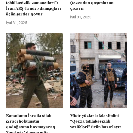
təhlükəsizlik zəmanətləri”:
Qəzzadan qoşunlarını
İran ABŞ-la nüvə danışıqları
çıxarır
üçün şərtlər qoyur
İyul 31, 2025
İyul 31, 2025
Kanadanın İsrailə silah
Misir yüzlərlə fələstinlini
ixracı hökumətin
“Qəzza təhlükəsizlik
qadağasına baxmayaraq
vəzifələri” üçün hazırlayır
‘fasiləsiz’ davam edir: