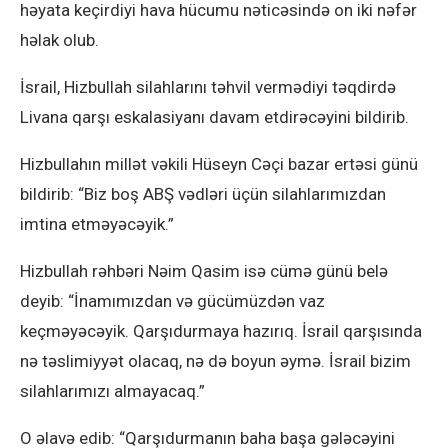
həyata keçirdiyi hava hücumu nəticəsində on iki nəfər
həlak olub.
İsrail, Hizbullah silahlarını təhvil vermədiyi təqdirdə
Livana qarşı eskalasiyanı davam etdirəcəyini bildirib.
Hizbullahın millət vəkili Hüseyn Cəçi bazar ertəsi günü
bildirib: “Biz boş ABŞ vədləri üçün silahlarımızdan
imtina etməyəcəyik.”
Hizbullah rəhbəri Nəim Qasim isə cümə günü belə
deyib: “İnamımızdan və gücümüzdən vaz
keçməyəcəyik. Qarşıdurmaya hazırıq. İsrail qarşısında
nə təslimiyyət olacaq, nə də boyun əymə. İsrail bizim
silahlarımızı almayacaq.”
O əlavə edib: “Qarşıdurmanın baha başa gələcəyini