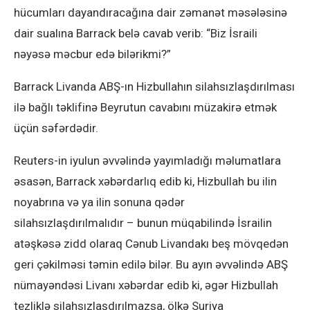
hücumları dayandıracağına dair zəmanət məsələsinə
dair sualına Barrack belə cavab verib: “Biz İsraili
nəyəsə məcbur edə bilərikmi?”
Barrack Livanda ABŞ-ın Hizbullahın silahsızlaşdırılması
ilə bağlı təklifinə Beyrutun cavabını müzakirə etmək
üçün səfərdədir.
Reuters-in iyulun əvvəlində yayımladığı məlumatlara
əsasən, Barrack xəbərdarlıq edib ki, Hizbullah bu ilin
noyabrına və ya ilin sonuna qədər
silahsızlaşdırılmalıdır – bunun müqabilində İsrailin
atəşkəsə zidd olaraq Cənub Livandakı beş mövqedən
geri çəkilməsi təmin edilə bilər. Bu ayın əvvəlində ABŞ
nümayəndəsi Livanı xəbərdar edib ki, əgər Hizbullah
tezliklə silahsızlaşdırılmazsa, ölkə Suriya