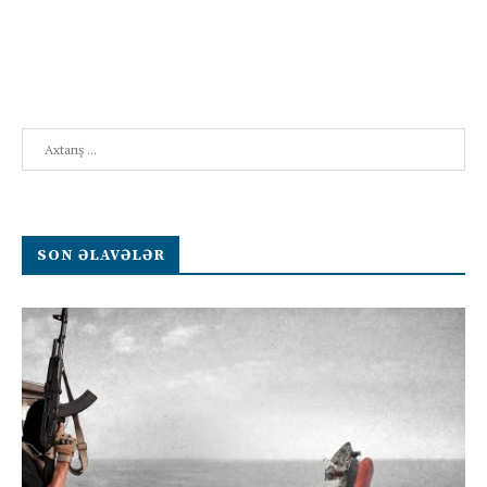
Search
SON ƏLAVƏLƏR