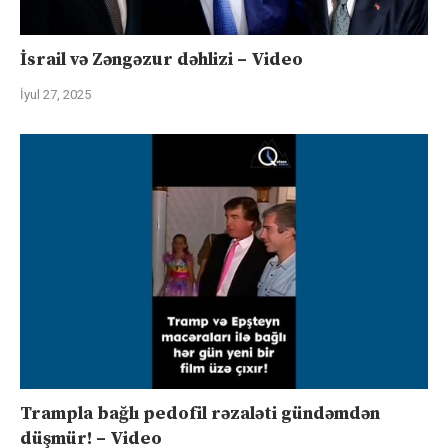
İsrail və Zəngəzur dəhlizi – Video
İyul 27, 2025
Trampla bağlı pedofil rəzaləti gündəmdən
düşmür! – Video