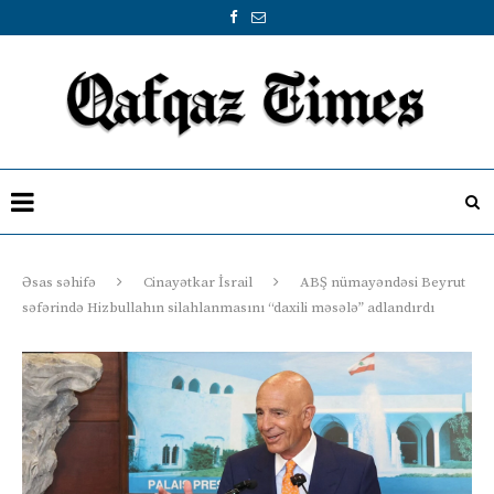
Əsas səhifə
Cinayətkar İsrail
ABŞ nümayəndəsi Beyrut
səfərində Hizbullahın silahlanmasını “daxili məsələ” adlandırdı