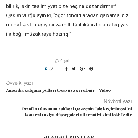
bilirik, lakin təslimiyyət bizə heç nə qazandırmır.”
Qasim vurğulayıb ki, “əgər təhdid aradan qalxarsa, biz
müdafiə strategiyası və milli təhlükəsizlik strategiyası
ilə bağlı müzakirəyə hazırıq.”
0 şərh
0
Əvvəlki yazı
Amerika xalqının pulları təcavüzə xərclənir – Video
Növbəti yazı
İsrail ordusunun rəhbəri Qəzzənin “ələ keçirilməsi”ni
konsentrasiya düşərgələri alternativi kimi təklif edir
ƏLAQƏLI POSTLAR