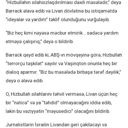
“Hizbullahın silahsızlaşdırılması daxili məsələdir,” deyə
Barrack əlavə edib və Livan dövlətinə bu istiqamətdə
“ideyalar və yardım” təklif olunduğunu vurğulayıb.
“Biz heç kimi nəyəsə məcbur etmirik… sadəcə yardım
etməyə çalışırıq,” deyə o bildirib.
Barrack qeyd edib ki, ABŞ-ın mövqeyinə görə, Hizbullah
“terrorçu təşkilat” sayılır və Vaşinqton onunla heç bir
dialoq aparmır. “Biz bu məsələdə birbaşa tərəf deyilik,”
deyə o əlavə edib.
O, Hizbullah silahlarını təhvil verməsə, Livan üçün heç
bir “nəticə” və ya “təhdid” olmayacağını iddia edib,
lakin bu vəziyyətin “məyusedici” olacağını bildirib.
Jurnalistlərin İsrailin Livandan geri çəkiləcəyi və