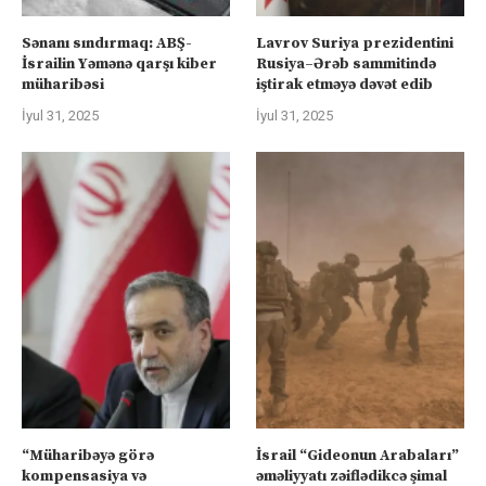
Sənanı sındırmaq: ABŞ-
Lavrov Suriya prezidentini
İsrailin Yəmənə qarşı kiber
Rusiya–Ərəb sammitində
müharibəsi
iştirak etməyə dəvət edib
İyul 31, 2025
İyul 31, 2025
“Müharibəyə görə
İsrail “Gideonun Arabaları”
kompensasiya və
əməliyyatı zəiflədikcə şimal