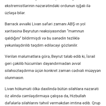
ekstremistlərinin nəzarətindəki ordunun işğalı ilə
üzləşə bilər.
Barrack əvvəlki Livan səfəri zamanı ABŞ-ın yol
xəritəsinə Beyrutun reaksiyasından “məmnun
qaldığını” bildirmişdi və bu sənədin tezliklə
yekunlaşdırılıb təqdim ediləcəyi gözlənilir.
Verilən məlumatlara görə, Beyrut tələb edib ki, İsrail
geri çəkilib hücumları dayandırmadan əvvəl
silahsızlaşdırma üçün konkret zaman cədvəli müəyyən
olunmasın.
Livan hökuməti ölkə daxilində bütün silahlara nəzarəti
öz əlində cəmləşdirməyə çalışsa da, Hizbullah
dəfələrlə silahlarını təhvil verməkdən imtina edib. Qrup