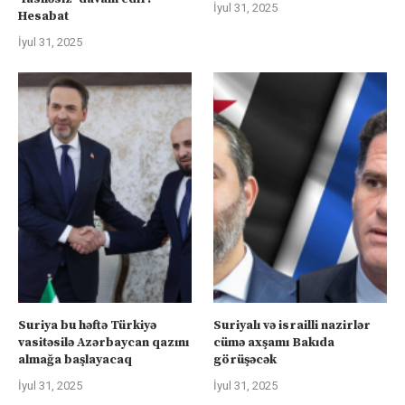
İyul 31, 2025
Hesabat
İyul 31, 2025
Suriya bu həftə Türkiyə
Suriyalı və israilli nazirlər
vasitəsilə Azərbaycan qazını
cümə axşamı Bakıda
almağa başlayacaq
görüşəcək
İyul 31, 2025
İyul 31, 2025