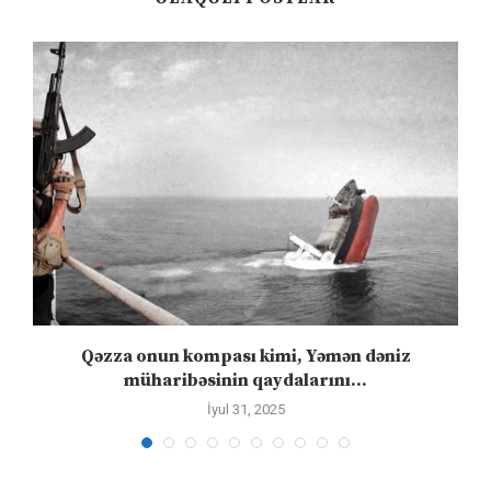
n
Qəzza onun kompası kimi, Yəmən dəniz
S
müharibəsinin qaydalarını...
İyul 31, 2025