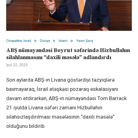
Cinayətkar İsrail
Dünya
İslam
Yaxın Şərq
ABŞ nümayəndəsi Beyrut səfərində Hizbullahın
silahlanmasını “daxili məsələ” adlandırdı
İyul 22, 2025
Son aylarda ABŞ-ın Livana göstərdiyi təzyiqlərə
baxmayaraq, İsrail atəşkəsi pozaraq eskalasiyanı
davam etdirərkən, ABŞ-ın nümayəndəsi Tom Barrack
21 iyulda Livana səfəri zamanı Hizbullahın
silahsızlaşdırılması məsələsinin “daxili məsələ”
olduğunu bildirib.