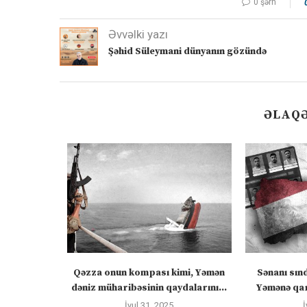
0 şərh
Əvvəlki yazı
Şəhid Süleymani dünyanın gözündə
ƏLAQƏ
 “silahları
Qəzza onun kompası kimi, Yəmən
Sənanı sın
zadakı...
dəniz müharibəsinin qaydalarını...
Yəmənə qar
İyul 31, 2025
İ