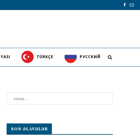
YASI
TÜRKÇE
PУССКИЙ
Search
SON ƏLAVƏLƏR