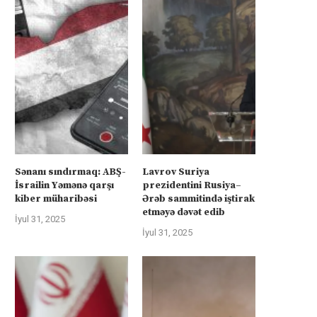
Sənanı sındırmaq: ABŞ-
Lavrov Suriya
İsrailin Yəmənə qarşı
prezidentini Rusiya–
kiber müharibəsi
Ərəb sammitində iştirak
etməyə dəvət edib
İyul 31, 2025
İyul 31, 2025