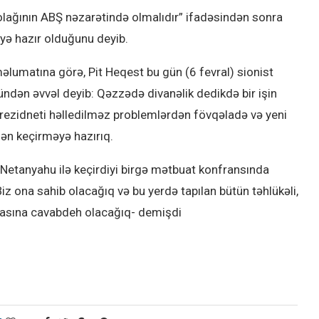
lağının ABŞ nəzarətində olmalıdır” ifadəsindən sonra
yə hazır olduğunu deyib.
məlumatına görə, Pit Heqest bu gün (6 fevral) sionist
ndən əvvəl deyib: Qəzzədə divanəlik dedikdə bir işin
prezidneti həlledilməz problemlərdən fövqəladə və yeni
rdən keçirməyə hazırıq.
 Netanyahu ilə keçirdiyi birgə mətbuat konfransında
iz ona sahib olacağıq və bu yerdə tapılan bütün təhlükəli,
lmasına cavabdeh olacağıq- demişdi