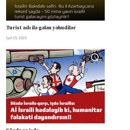
Turist adı ilə gələn yəhudilər
İyul 25, 2025