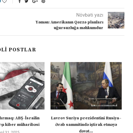
0
Növbəti yazı
Yəmən: Amerikanın Qəzzə planları
uğursuzluğa məhkumdur
LI POSTLAR
dırmaq: ABŞ-İsrailin
Lavrov Suriya prezidentini Rusiya–
“M
şı kiber müharibəsi
Ərəb sammitində iştirak etməyə
dəvət...
yul 31, 2025