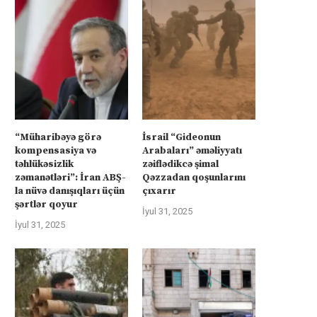
“Müharibəyə görə
İsrail “Gideonun
kompensasiya və
Arabaları” əməliyyatı
təhlükəsizlik
zəiflədikcə şimal
zəmanətləri”: İran ABŞ-
Qəzzadan qoşunlarını
la nüvə danışıqları üçün
çıxarır
şərtlər qoyur
İyul 31, 2025
İyul 31, 2025
üharibəyə görə kompensasiya və
Kanadanın İsrailə silah ixra
təhlükəsizlik zəmanətləri”: İran
hökumətin qadağasına baxma
ABŞ-la...
‘fasiləsiz’...