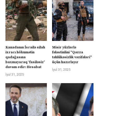
İyul 31, 2025
İyul 31, 2025
Kanadanın İsrailə silah
Misir yüzlərlə
ixracı hökumətin
fələstinlini “Qəzza
qadağasına
təhlükəsizlik vəzifələri”
baxmayaraq ‘fasiləsiz’
üçün hazırlayır
davam edir: Hesabat
İyul 31, 2025
İyul 31, 2025