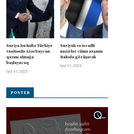
Suriya bu həftə Türkiyə
Suriyalı və israilli
vasitəsilə Azərbaycan
nazirlər cümə axşamı
qazını almağa
Bakıda görüşəcək
başlayacaq
İyul 31, 2025
İyul 31, 2025
POSTER