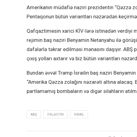
Amerikanın müdafiə naziri prezidentin “Qəzzə zo
Pentaqonun bütün variantları nəzərədən keçirmə
Qafqaztimesin xarici KİV-lərə istinadən verdiyi 
rejimin baş naziri Benyamin Netanyahu ilə görüşü
dəfələrlə təkrar edilməsi mənasını daşıyır. ABŞ 
çıxış yolları axtarır və biz bütün variantları nəzə
Bundan əvvəl Tramp İsrailin baş naziri Benyamin
“Amerika Qəzza zolağını nəzarəti altına alacaq. B
partlamamış bombaların və digər silahların atı
ABŞ
FƏLƏSTIN
ISRAIL