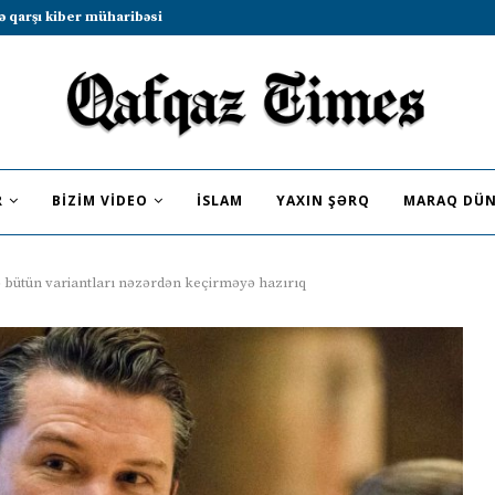
b sammitində iştirak etməyə dəvət...
R
BIZIM VIDEO
İSLAM
YAXIN ŞƏRQ
MARAQ DÜN
 bütün variantları nəzərdən keçirməyə hazırıq