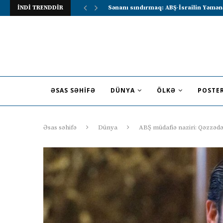
İNDİ TRENDDİR
Lavrov Suriya prezidentini Rusiya–Ərə
ƏSAS SƏHIFƏ
DÜNYA
ÖLKƏ
POSTE
Əsas səhifə
Dünya
ABŞ müdafiə naziri: Qəzzədə