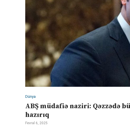
Dünya
ABŞ müdafiə naziri: Qəzzədə b
hazırıq
Fevral 6, 2025