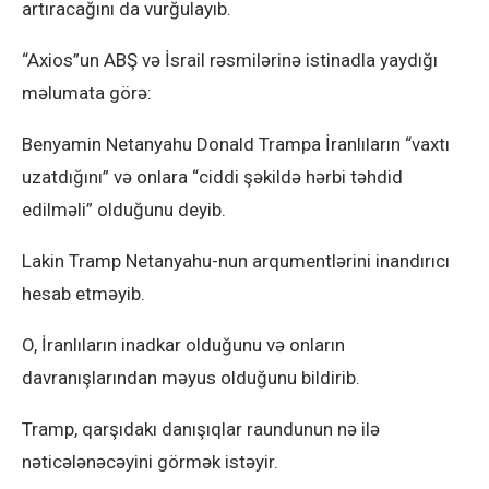
artıracağını da vurğulayıb.
“Axios”un ABŞ və İsrail rəsmilərinə istinadla yaydığı
məlumata görə:
Benya­min Netanyahu Donald Trampa İranlıların “vaxtı
uzatdığını” və onlara “ciddi şəkildə hərbi təhdid
edilməli” olduğunu deyib.
Lakin Tramp Netanyahu-nun arqumentlərini inandırıcı
hesab etməyib.
O, İranlıların inadkar olduğunu və onların
davranışlarından məyus olduğunu bildirib.
Tramp, qarşıdakı danışıqlar raundunun nə ilə
nəticələnəcəyini görmək istəyir.