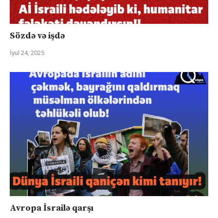
Sözdə və işdə
İyul 24, 2025
Avropa İsrailə qarşı