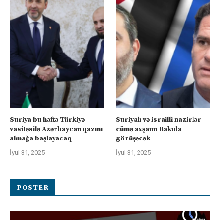
Suriya bu həftə Türkiyə
Suriyalı və israilli nazirlər
vasitəsilə Azərbaycan qazını
cümə axşamı Bakıda
almağa başlayacaq
görüşəcək
İyul 31, 2025
İyul 31, 2025
POSTER