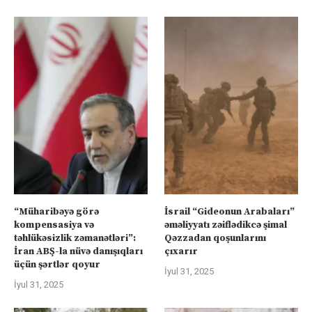
“Müharibəyə görə
İsrail “Gideonun Arabaları”
kompensasiya və
əməliyyatı zəiflədikcə şimal
təhlükəsizlik zəmanətləri”:
Qəzzadan qoşunlarını
İran ABŞ-la nüvə danışıqları
çıxarır
üçün şərtlər qoyur
İyul 31, 2025
İyul 31, 2025