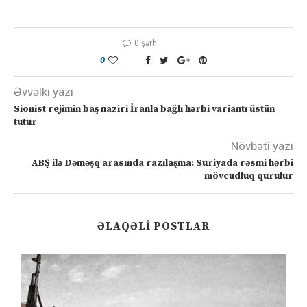
0 şərh
0
Əvvəlki yazı
Sionist rejimin baş naziri İranla bağlı hərbi variantı üstün
tutur
Növbəti yazı
ABŞ ilə Dəməşq arasında razılaşma: Suriyada rəsmi hərbi
mövcudluq qurulur
ƏLAQƏLI POSTLAR