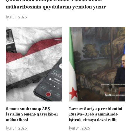
müharibəsinin qaydalarını yenidən yazır
İyul 31, 2025
Sənanı sındırmaq: ABŞ-
Lavrov Suriya prezidentini
İsrailin Yəmənə qarşı kiber
Rusiya–Ərəb sammitində
müharibəsi
iştirak etməyə dəvət edib
İyul 31, 2025
İyul 31, 2025