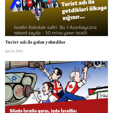
Turist adı ilə gələn yəhudilər
İyul 25, 2025