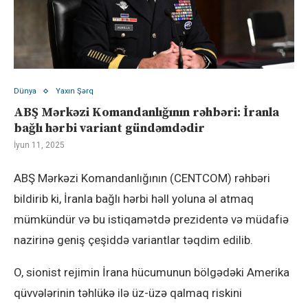
Dünya
Yaxın Şərq
ABŞ Mərkəzi Komandanlığının rəhbəri: İranla
bağlı hərbi variant gündəmdədir
İyun 11, 2025
ABŞ Mərkəzi Komandanlığının (CENTCOM) rəhbəri
bildirib ki, İranla bağlı hərbi həll yoluna əl atmaq
mümkündür və bu istiqamətdə prezidentə və müdafiə
nazirinə geniş çeşiddə variantlar təqdim edilib.
O, sionist rejimin İrana hücumunun bölgədəki Amerika
qüvvələrinin təhlükə ilə üz-üzə qalmaq riskini