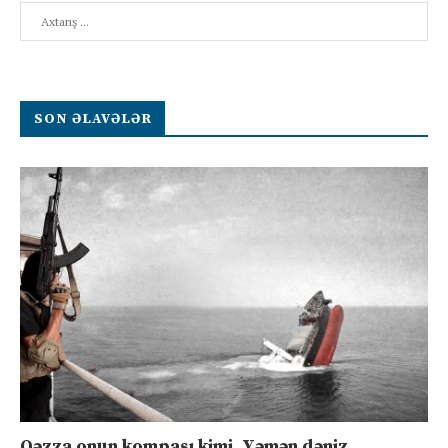
Search
SON ƏLAVƏLƏR
Qəzza onun kompası kimi, Yəmən dəniz