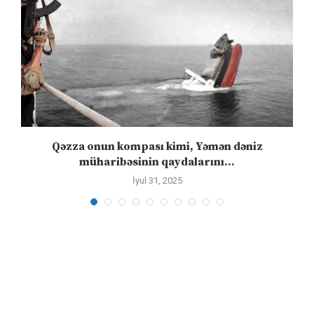
n
Qəzza onun kompası kimi, Yəmən dəniz
S
müharibəsinin qaydalarını...
İyul 31, 2025