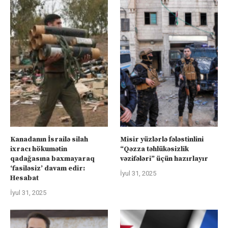
Kanadanın İsrailə silah
Misir yüzlərlə fələstinlini
ixracı hökumətin
“Qəzza təhlükəsizlik
qadağasına baxmayaraq
vəzifələri” üçün hazırlayır
‘fasiləsiz’ davam edir:
İyul 31, 2025
Hesabat
İyul 31, 2025