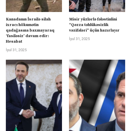
Kanadanın İsrailə silah
Misir yüzlərlə fələstinlini
ixracı hökumətin
“Qəzza təhlükəsizlik
qadağasına baxmayaraq
vəzifələri” üçün hazırlayır
‘fasiləsiz’ davam edir:
İyul 31, 2025
Hesabat
İyul 31, 2025