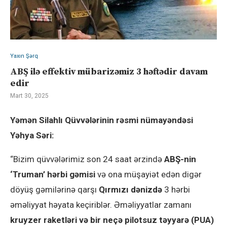
Yaxın Şərq
ABŞ ilə effektiv mübarizəmiz 3 həftədir davam
edir
Mart 30, 2025
Yəmən Silahlı Qüvvələrinin rəsmi nümayəndəsi
Yəhya Səri:
“Bizim qüvvələrimiz son 24 saat ərzində
ABŞ-nin
‘Truman’ hərbi gəmisi
və ona müşayiət edən digər
döyüş gəmilərinə qarşı
Qırmızı dənizdə
3 hərbi
əməliyyat həyata keçiriblər. Əməliyyatlar zamanı
kruyzer raketləri və bir neçə pilotsuz təyyarə (PUA)