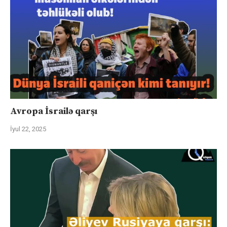
Avropa İsrailə qarşı
İyul 22, 2025