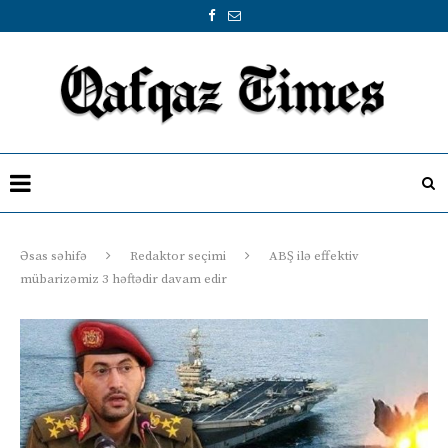
Əsas səhifə
Redaktor seçimi
ABŞ ilə effektiv
mübarizəmiz 3 həftədir davam edir