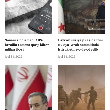
Sənanı sındırmaq: ABŞ-
Lavrov Suriya prezidentini
İsrailin Yəmənə qarşı kiber
Rusiya–Ərəb sammitində
müharibəsi
iştirak etməyə dəvət edib
İyul 31, 2025
İyul 31, 2025