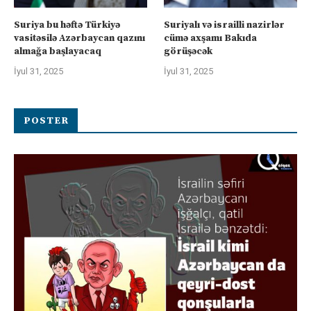
Suriya bu həftə Türkiyə
Suriyalı və israilli nazirlər
vasitəsilə Azərbaycan qazını
cümə axşamı Bakıda
almağa başlayacaq
görüşəcək
İyul 31, 2025
İyul 31, 2025
POSTER