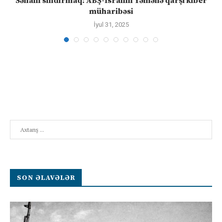
Sənanı sındırmaq: ABŞ-İsrailin Yəmənə qarşı kiber
müharibəsi
İyul 31, 2025
Search
SON ƏLAVƏLƏR