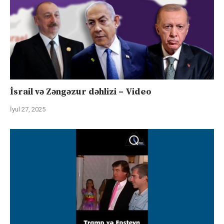
İsrail və Zəngəzur dəhlizi – Video
İyul 27, 2025