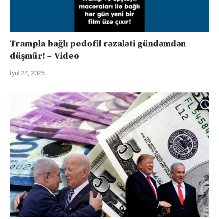
Trampla bağlı pedofil rəzaləti gündəmdən
düşmür! – Video
İyul 24, 2025