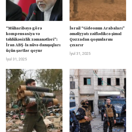
“Müharibəyə görə
İsrail “Gideonun Arabaları”
kompensasiya və
əməliyyatı zəiflədikcə şimal
təhlükəsizlik zəmanətləri”:
Qəzzadan qoşunlarını
İran ABŞ-la nüvə danışıqları
çıxarır
üçün şərtlər qoyur
İyul 31, 2025
İyul 31, 2025