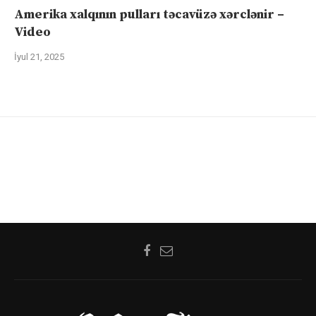
Amerika xalqının pulları təcavüzə xərclənir –
Video
İyul 21, 2025