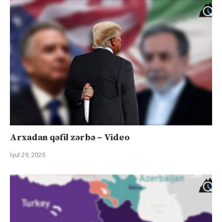
Arxadan qəfil zərbə – Video
İyul 29, 2025