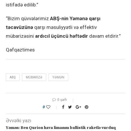
istifadə edilib.”
“Bizim qüvvələrimiz
ABŞ-nin Yəmənə qarşı
təcavüzünə
qarşı məsuliyyətli və effektiv
mübarizəsini
ardıcıl üçüncü həftədir
davam etdirir.”
Qafqaztimes
ABŞ
MÜBARIZƏ
YƏMƏN
0 şərh
0
Əvvəlki yazı
Yəmən: Ben Qurion hava limanını ballistik raketlə vurduq