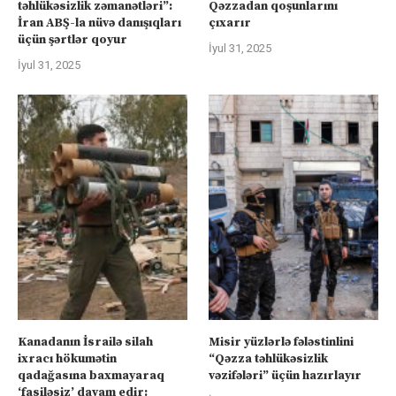
təhlükəsizlik zəmanətləri”:
Qəzzadan qoşunlarını
İran ABŞ-la nüvə danışıqları
çıxarır
üçün şərtlər qoyur
İyul 31, 2025
İyul 31, 2025
Kanadanın İsrailə silah
Misir yüzlərlə fələstinlini
ixracı hökumətin
“Qəzza təhlükəsizlik
qadağasına baxmayaraq
vəzifələri” üçün hazırlayır
‘fasiləsiz’ davam edir: