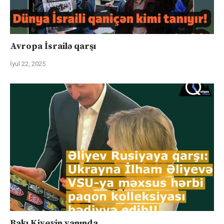
Avropa İsrailə qarşı
İyul 22, 2025
Bakı Kiyevin yanında