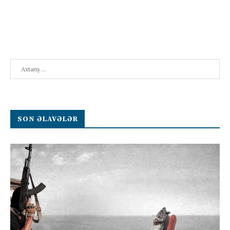
Search
SON ƏLAVƏLƏR