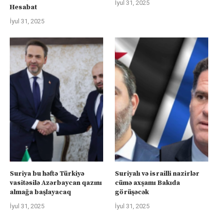
İyul 31, 2025
Hesabat
İyul 31, 2025
Suriya bu həftə Türkiyə
Suriyalı və israilli nazirlər
vasitəsilə Azərbaycan qazını
cümə axşamı Bakıda
almağa başlayacaq
görüşəcək
İyul 31, 2025
İyul 31, 2025