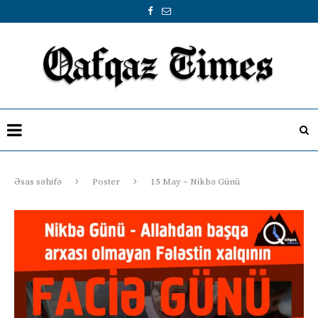
Əsas səhifə
Poster
15 May – Nikbə Günü