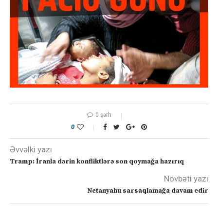
0 şərh
0
Əvvəlki yazı
Tramp: İranla dərin konfliktlərə son qoymağa hazırıq
Növbəti yazı
Netanyahu sarsaqlamağa davam edir