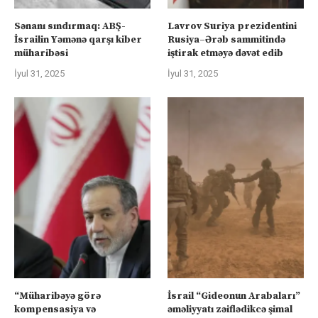
Sənanı sındırmaq: ABŞ-
Lavrov Suriya prezidentini
İsrailin Yəmənə qarşı kiber
Rusiya–Ərəb sammitində
müharibəsi
iştirak etməyə dəvət edib
İyul 31, 2025
İyul 31, 2025
“Müharibəyə görə
İsrail “Gideonun Arabaları”
kompensasiya və
əməliyyatı zəiflədikcə şimal