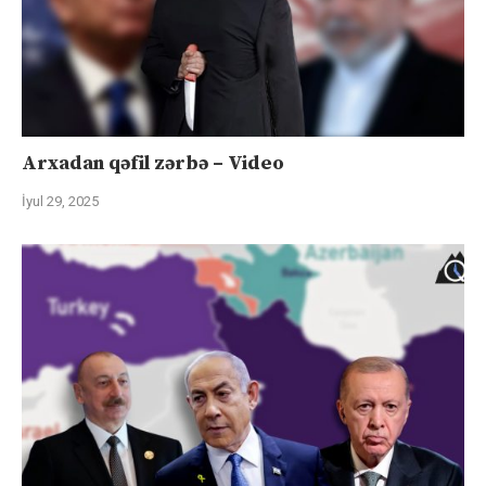
Arxadan qəfil zərbə – Video
İyul 29, 2025