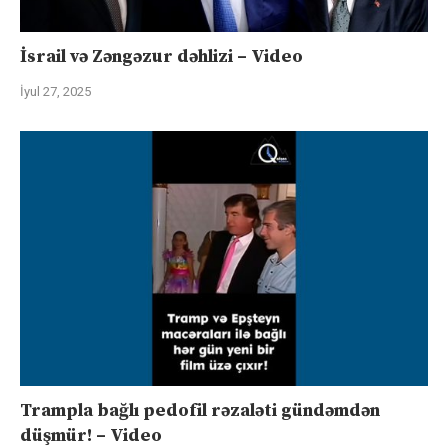
İsrail və Zəngəzur dəhlizi – Video
İyul 27, 2025
Trampla bağlı pedofil rəzaləti gündəmdən
düşmür! – Video